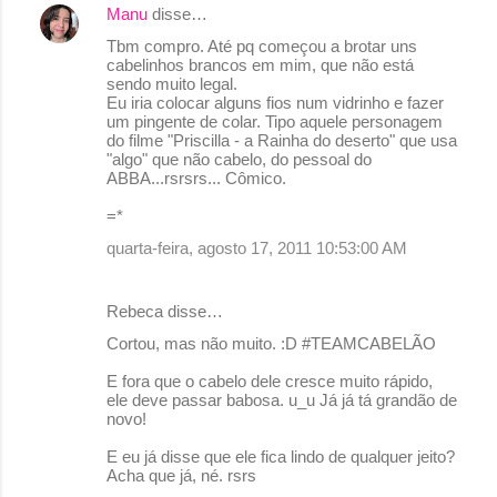
Manu
disse…
Tbm compro. Até pq começou a brotar uns
cabelinhos brancos em mim, que não está
sendo muito legal.
Eu iria colocar alguns fios num vidrinho e fazer
um pingente de colar. Tipo aquele personagem
do filme "Priscilla - a Rainha do deserto" que usa
"algo" que não cabelo, do pessoal do
ABBA...rsrsrs... Cômico.
=*
quarta-feira, agosto 17, 2011 10:53:00 AM
Rebeca disse…
Cortou, mas não muito. :D #TEAMCABELÃO
E fora que o cabelo dele cresce muito rápido,
ele deve passar babosa. u_u Já já tá grandão de
novo!
E eu já disse que ele fica lindo de qualquer jeito?
Acha que já, né. rsrs