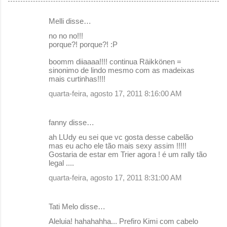
Melli disse…
C
no no no!!!
o
porque?! porque?! :P
m
boomm diiaaaa!!!! continua Räikkönen =
e
sinonimo de lindo mesmo com as madeixas
mais curtinhas!!!!
n
quarta-feira, agosto 17, 2011 8:16:00 AM
t
á
fanny disse…
r
ah LUdy eu sei que vc gosta desse cabelão
i
mas eu acho ele tão mais sexy assim !!!!!
o
Gostaria de estar em Trier agora ! é um rally tão
legal ....
s
quarta-feira, agosto 17, 2011 8:31:00 AM
Tati Melo disse…
Aleluia! hahahahha... Prefiro Kimi com cabelo