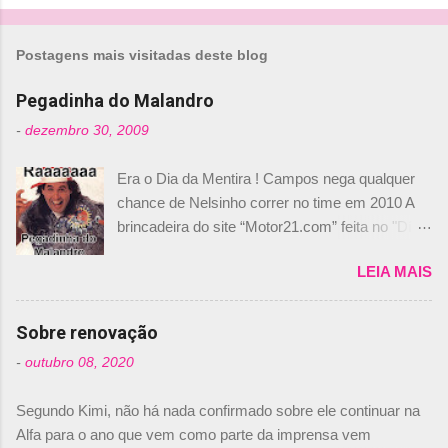
Postagens mais visitadas deste blog
Pegadinha do Malandro
-
dezembro 30, 2009
Era o Dia da Mentira ! Campos nega qualquer
chance de Nelsinho correr no time em 2010 A
brincadeira do site “Motor21.com” feita no "Día
de los Santos Inocentes" – que equivale ao 1º
LEIA MAIS
de abril –, afirmando que Nelson Piquet havia
comprado 15% das ações da Campos, dando,
com isso, um lugar no time a Nelsinho Piquet,
Sobre renovação
foi esclarecida de uma vez por todas por
-
outubro 08, 2020
Daniele Audetto, diretor da escuderia. O
dirigente foi taxativo ao declarar que o brasileiro
Segundo Kimi, não há nada confirmado sobre ele continuar na
não será o companheiro de Bruno Senna em
Alfa para o ano que vem como parte da imprensa vem
2010. "Na verdade, nós recebemos uma oferta