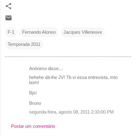
F-1
Fernando Alonso
Jacques Villeneuve
Temporada 2011
Anônimo disse…
C
hehehe dá-lhe JV! Tb vi essa entrevista, mto
o
bom!
m
Bjs!
e
Bruno
n
segunda-feira, agosto 08, 2011 2:33:00 PM
t
á
Postar um comentário
r