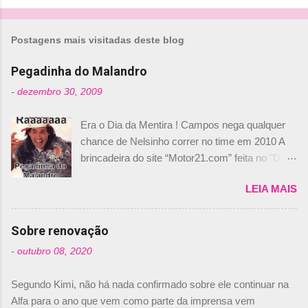
i
o
Postagens mais visitadas deste blog
s
Pegadinha do Malandro
-
dezembro 30, 2009
Era o Dia da Mentira ! Campos nega qualquer
chance de Nelsinho correr no time em 2010 A
brincadeira do site “Motor21.com” feita no "Día
de los Santos Inocentes" – que equivale ao 1º
LEIA MAIS
de abril –, afirmando que Nelson Piquet havia
comprado 15% das ações da Campos, dando,
com isso, um lugar no time a Nelsinho Piquet,
Sobre renovação
foi esclarecida de uma vez por todas por
-
outubro 08, 2020
Daniele Audetto, diretor da escuderia. O
dirigente foi taxativo ao declarar que o brasileiro
Segundo Kimi, não há nada confirmado sobre ele continuar na
não será o companheiro de Bruno Senna em
Alfa para o ano que vem como parte da imprensa vem
2010. "Na verdade, nós recebemos uma oferta