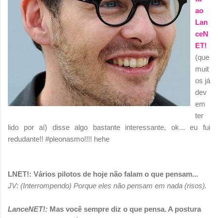
ao
Lan
ceN
ET!
(que
muit
os já
dev
em
ter
lido por aí) disse algo bastante interessante, ok... eu fui
redudante!! #pleonasmo!!!! hehe
LNET!: Vários pilotos de hoje não falam o que pensam...
JV: (Interrompendo) Porque eles não pensam em nada (risos).
LanceNET!:
Mas você sempre diz o que pensa. A postura