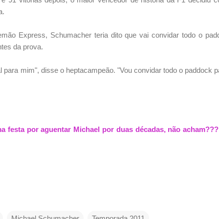
a.
emão Express, Schumacher teria dito que vai convidar todo o pad
ntes da prova.
 para mim", disse o heptacampeão. "Vou convidar todo o paddock p
 festa por aguentar Michael por duas décadas, não acham???
Michael Schumacher
Temporada 2011