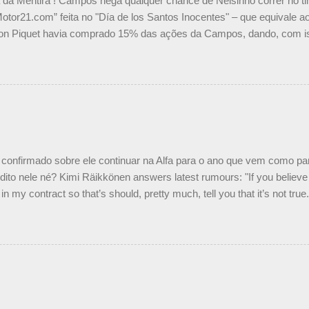
a da Mentira ! Campos nega qualquer chance de Nelsinho correr no t
Motor21.com” feita no "Día de los Santos Inocentes" – que equivale ao
on Piquet havia comprado 15% das ações da Campos, dando, com is
Piquet, foi esclarecida de uma vez por todas por Daniele Audetto, dir
 foi taxativo ao declarar que o brasileiro não será o companheiro de
 nós recebemos uma oferta de Piquet", admitiu Audetto. “Mas depois
o podemos ter dois brasileiros”, explicou, dizendo ainda que não tem
o Nelson Piquet. “Ele é um bom piloto, rápido e experiente.” Audetto
e parte da Campos feita por Piquet não corresponde à realidade. “O
nto seria menor do que aquilo que outros pilotos podem trazer: italiano
confirmado sobre ele continuar na Alfa para o ano que vem como p
ito nele né? Kimi Räikkönen answers latest rumours: "If you believe t
in my contract so that’s should, pretty much, tell you that it’s not tru
tter.com/77EDVn39Ia — Kimi Räikkönen #7 (@FansOfKR) October 8,
man estar há tantos anos na F1. What is it like to have Kimi as a tea
 #F1 pic.twitter.com/GSAu1LWnwW — Formula 1 (@F1) October 8, 