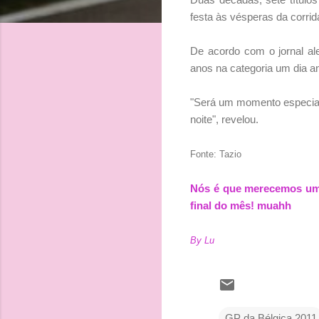
festa às vésperas da corrid
De acordo com o jornal al
anos na categoria um dia a
"Será um momento especial
noite", revelou.
Fonte: Tazio
Nós é que merecemos uma
final do mês! muahh
By Lu
GP da Bélgica 2011