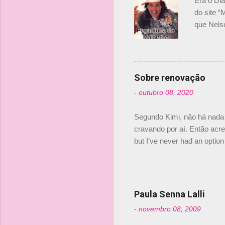
Era o Di
do site “
que Nels
Nelsinho 
dirigente
verdade,
Senna, nã
Sobre renovação
tricampeã
-
outubro 08, 2020
compra d
investime
Segundo Kimi, não há nada 
cravando por aí. Então acred
but I’ve never had an option 
#AlfaRomeoRacing pic.twi
falando sobre o fato do Ice
@RGrosjean ! #EifelGP 🇩
Paula Senna Lalli
-
novembro 08, 2009