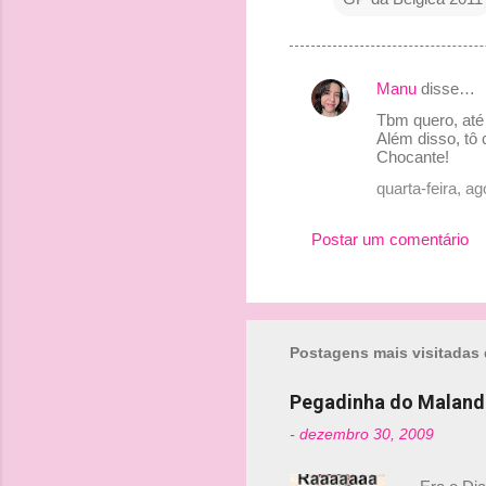
Manu
disse…
C
Tbm quero, até
o
Além disso, tô
Chocante!
m
quarta-feira, a
e
n
Postar um comentário
t
á
r
i
Postagens mais visitadas 
o
Pegadinha do Maland
s
-
dezembro 30, 2009