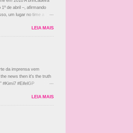
ime em 2010 A brincadeira
 1º de abril –, afirmando
so, um lugar no time a
etor da escuderia. O
LEIA MAIS
 Bruno Senna em 2010. "Na
 de ter assinado com Bruno
 nada contra o filho do
 disse ainda que a suposta
 suposto 15% de
s, r...
arte da imprensa vem
he news then it’s the truth
e." #Kimi7 #EifelGP
 2020 Abaixo, o Romain
LEIA MAIS
m mate? 🙌 Over to you,
2020 Beijinhos, Ludy