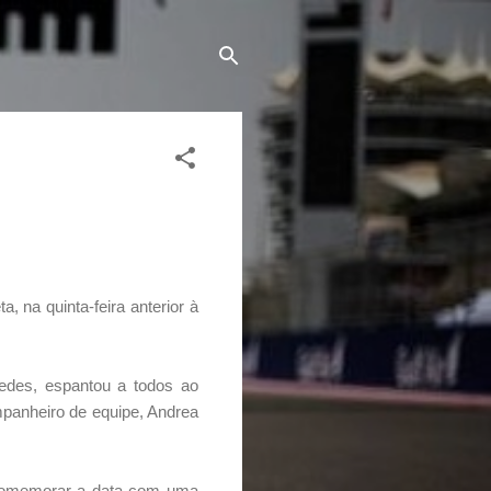
 na quinta-feira anterior à
des, espantou a todos ao
mpanheiro de equipe, Andrea
u comemorar a data com uma