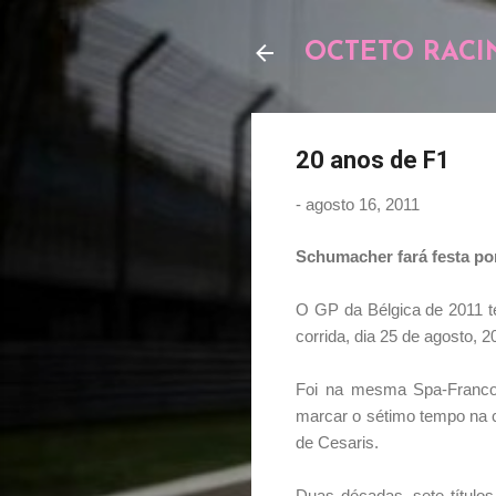
OCTETO RACI
20 anos de F1
-
agosto 16, 2011
Schumacher fará festa po
O GP da Bélgica de 2011 te
corrida, dia 25 de agosto, 2
Foi na mesma Spa-Franco
marcar o sétimo tempo na c
de Cesaris.
Duas décadas, sete título