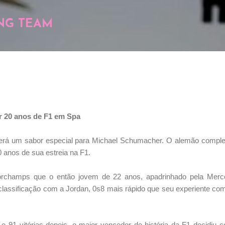
Pular para o conteúdo principal
NG TEAM
r 20 anos de F1 em Spa
rá um sabor especial para Michael Schumacher. O alemão completa,
0 anos de sua estreia na F1.
rchamps que o então jovem de 22 anos, apadrinhado pela Merce
lassificação com a Jordan, 0s8 mais rápido que seu experiente co
s e 91 vitórias depois, o maior vencedor de história da F1 decidi