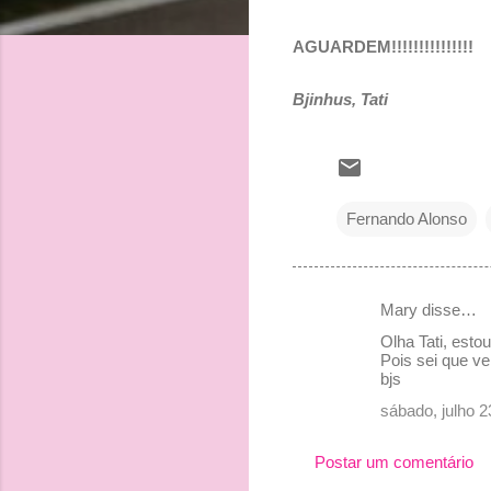
AGUARDEM!!!!!!!!!!!!!!!
Bjinhus, Tati
Fernando Alonso
Mary disse…
C
Olha Tati, esto
o
Pois sei que ve
bjs
m
sábado, julho 
e
n
Postar um comentário
t