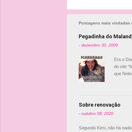
á
r
i
Postagens mais visitadas 
o
Pegadinha do Maland
s
-
dezembro 30, 2009
Era o Di
do site “
que Nels
Nelsinho 
dirigente
verdade,
Senna, nã
Sobre renovação
tricampeã
-
outubro 08, 2020
compra d
investime
Segundo Kimi, não há nada 