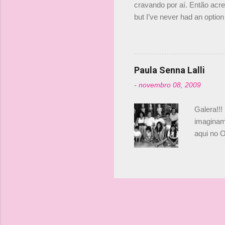
cravando por aí. Então acred
but I’ve never had an option 
#AlfaRomeoRacing pic.twi
falando sobre o fato do Ice
@RGrosjean ! #EifelGP 🇩
Paula Senna Lalli
-
novembro 08, 2009
Galera!!!
imaginam.
aqui no O
esta foto
Bruno, é
tinha ape
entendend
Vamos lá!