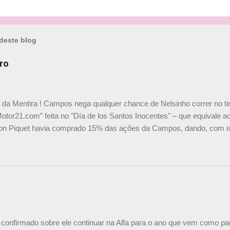
deste blog
ro
a da Mentira ! Campos nega qualquer chance de Nelsinho correr no t
Motor21.com” feita no "Día de los Santos Inocentes" – que equivale ao
on Piquet havia comprado 15% das ações da Campos, dando, com is
Piquet, foi esclarecida de uma vez por todas por Daniele Audetto, dir
 foi taxativo ao declarar que o brasileiro não será o companheiro de
 nós recebemos uma oferta de Piquet", admitiu Audetto. “Mas depois
o podemos ter dois brasileiros”, explicou, dizendo ainda que não tem
o Nelson Piquet. “Ele é um bom piloto, rápido e experiente.” Audetto
e parte da Campos feita por Piquet não corresponde à realidade. “O
nto seria menor do que aquilo que outros pilotos podem trazer: italiano
confirmado sobre ele continuar na Alfa para o ano que vem como p