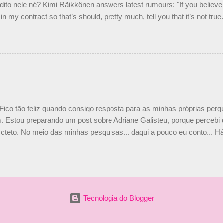
ito nele né? Kimi Räikkönen answers latest rumours: "If you believe t
in my contract so that’s should, pretty much, tell you that it’s not tru
tter.com/77EDVn39Ia — Kimi Räikkönen #7 (@FansOfKR) October 8,
man estar há tantos anos na F1. What is it like to have Kimi as a tea
 #F1 pic.twitter.com/GSAu1LWnwW — Formula 1 (@F1) October 8, 
 Fico tão feliz quando consigo resposta para as minhas próprias per
 Estou preparando um post sobre Adriane Galisteu, porque percebi q
cteto. No meio das minhas pesquisas... daqui a pouco eu conto... Há 
 aqui: Na época, rendeu um burburinho, porque legendei a foto, dize
 sua irmã caçula, Paula Senna. Fui questionada, porque todos acha
nas 2 filhos (Bruno e Bianca). Mas no final, mostrei outras referênc
o, que Ayrton tinha 3 sobrinhos. Hoje, finalmente, achei fotinhos atua
 Bonitinha, né? Bobeira, mas fiquei feliz. Acho que em 2010, verem
Tecnologia do Blogger