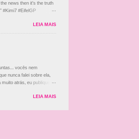
he news then it’s the truth
e." #Kimi7 #EifelGP
 2020 Abaixo, o Romain
LEIA MAIS
m mate? 🙌 Over to you,
2020 Beijinhos, Ludy
guntas... vocês nem
ue nunca falei sobre ela,
muito atrás, eu publiquei
ndo que a menina ao lado de
LEIA MAIS
vam que a Viviane Senna
ias, e todo mundo acabou
is da Paula. Que alegria!!!!
os mais a mocinha. Vick