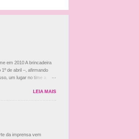
ime em 2010 A brincadeira
 1º de abril –, afirmando
so, um lugar no time a
etor da escuderia. O
LEIA MAIS
 Bruno Senna em 2010. "Na
 de ter assinado com Bruno
 nada contra o filho do
 disse ainda que a suposta
 suposto 15% de
s, r...
arte da imprensa vem