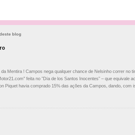
deste blog
ro
a da Mentira ! Campos nega qualquer chance de Nelsinho correr no t
Motor21.com” feita no "Día de los Santos Inocentes" – que equivale ao
on Piquet havia comprado 15% das ações da Campos, dando, com is
Piquet, foi esclarecida de uma vez por todas por Daniele Audetto, dir
 foi taxativo ao declarar que o brasileiro não será o companheiro de
 nós recebemos uma oferta de Piquet", admitiu Audetto. “Mas depois
o podemos ter dois brasileiros”, explicou, dizendo ainda que não tem
o Nelson Piquet. “Ele é um bom piloto, rápido e experiente.” Audetto
e parte da Campos feita por Piquet não corresponde à realidade. “O