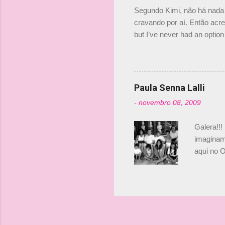
investime
Segundo Kimi, não há nada 
cravando por aí. Então acred
but I’ve never had an option 
#AlfaRomeoRacing pic.twi
falando sobre o fato do Ice
@RGrosjean ! #EifelGP 🇩
Paula Senna Lalli
-
novembro 08, 2009
Galera!!!
imaginam.
aqui no O
esta foto
Bruno, é
tinha ape
entendend
Vamos lá!