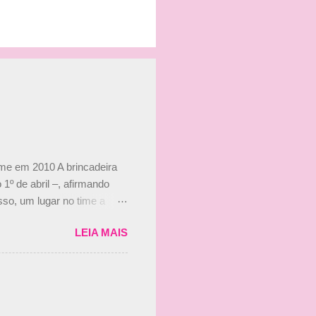
ime em 2010 A brincadeira
 1º de abril –, afirmando
so, um lugar no time a
etor da escuderia. O
LEIA MAIS
 Bruno Senna em 2010. "Na
 de ter assinado com Bruno
 nada contra o filho do
 disse ainda que a suposta
 suposto 15% de