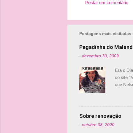
Postar um comentário
n
t
á
r
Postagens mais visitadas 
i
Pegadinha do Maland
o
-
dezembro 30, 2009
s
Era o Di
do site “
que Nels
Nelsinho 
dirigente
verdade,
Senna, nã
Sobre renovação
tricampeã
-
outubro 08, 2020
compra d