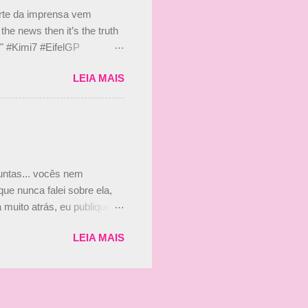
s, r...
arte da imprensa vem
he news then it’s the truth
e." #Kimi7 #EifelGP
 2020 Abaixo, o Romain
LEIA MAIS
m mate? 🙌 Over to you,
2020 Beijinhos, Ludy
guntas... vocês nem
ue nunca falei sobre ela,
muito atrás, eu publiquei
ndo que a menina ao lado de
LEIA MAIS
vam que a Viviane Senna
ias, e todo mundo acabou
is da Paula. Que alegria!!!!
os mais a mocinha. Vick