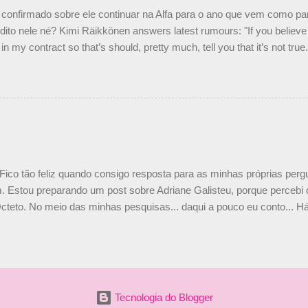
nto seria menor do que aquilo que outros pilotos podem trazer: italiano
confirmado sobre ele continuar na Alfa para o ano que vem como p
ito nele né? Kimi Räikkönen answers latest rumours: "If you believe t
in my contract so that’s should, pretty much, tell you that it’s not tru
tter.com/77EDVn39Ia — Kimi Räikkönen #7 (@FansOfKR) October 8,
man estar há tantos anos na F1. What is it like to have Kimi as a tea
 #F1 pic.twitter.com/GSAu1LWnwW — Formula 1 (@F1) October 8, 
 Fico tão feliz quando consigo resposta para as minhas próprias per
 Estou preparando um post sobre Adriane Galisteu, porque percebi q
cteto. No meio das minhas pesquisas... daqui a pouco eu conto... Há 
 aqui: Na época, rendeu um burburinho, porque legendei a foto, dize
 sua irmã caçula, Paula Senna. Fui questionada, porque todos acha
nas 2 filhos (Bruno e Bianca). Mas no final, mostrei outras referênc
o, que Ayrton tinha 3 sobrinhos. Hoje, finalmente, achei fotinhos atua
 Bonitinha, né? Bobeira, mas fiquei feliz. Acho que em 2010, verem
Tecnologia do Blogger