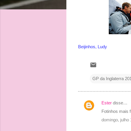
Beijinhos, Ludy
GP da Inglaterra 20
Ester
disse…
C
Fotinhos mais fo
o
domingo, julho
m
e