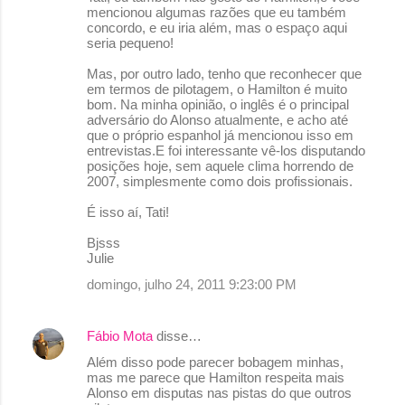
o
mencionou algumas razões que eu também
concordo, e eu iria além, mas o espaço aqui
m
seria pequeno!
e
Mas, por outro lado, tenho que reconhecer que
n
em termos de pilotagem, o Hamilton é muito
bom. Na minha opinião, o inglês é o principal
t
adversário do Alonso atualmente, e acho até
á
que o próprio espanhol já mencionou isso em
entrevistas.E foi interessante vê-los disputando
r
posições hoje, sem aquele clima horrendo de
2007, simplesmente como dois profissionais.
i
o
É isso aí, Tati!
s
Bjsss
Julie
domingo, julho 24, 2011 9:23:00 PM
Fábio Mota
disse…
Além disso pode parecer bobagem minhas,
mas me parece que Hamilton respeita mais
Alonso em disputas nas pistas do que outros