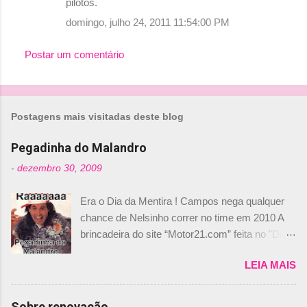
pilotos.
domingo, julho 24, 2011 11:54:00 PM
Postar um comentário
Postagens mais visitadas deste blog
Pegadinha do Malandro
-
dezembro 30, 2009
Era o Dia da Mentira ! Campos nega qualquer
chance de Nelsinho correr no time em 2010 A
brincadeira do site “Motor21.com” feita no "Día
de los Santos Inocentes" – que equivale ao 1º
LEIA MAIS
de abril –, afirmando que Nelson Piquet havia
comprado 15% das ações da Campos, dando,
com isso, um lugar no time a Nelsinho Piquet,
Sobre renovação