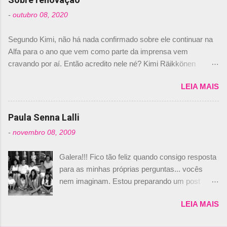
foi esclarecida de uma vez por todas por
-
outubro 08, 2020
Daniele Audetto, diretor da escuderia. O
dirigente foi taxativo ao declarar que o brasileiro
Segundo Kimi, não há nada confirmado sobre ele continuar na
não será o companheiro de Bruno Senna em
Alfa para o ano que vem como parte da imprensa vem
2010. "Na verdade, nós recebemos uma oferta
cravando por aí. Então acredito nele né? Kimi Räikkönen
de Piquet", admitiu Audetto. “Mas depois de ter
answers latest rumours: "If you believe the news then it’s the
assinado com Bruno Senna, não podemos ter
LEIA MAIS
truth but I’ve never had an option in my contract so that’s
dois brasileiros”, explicou, dizendo ainda que
should, pretty much, tell you that it’s not true." #Kimi7 #EifelGP
não tem nada contra o filho do tricampeão
#AlfaRomeoRacing pic.twitter.com/77EDVn39Ia — Kimi
Paula Senna Lalli
Nelson Piquet. “Ele é um bom piloto, rápido e
Räikkönen #7 (@FansOfKR) October 8, 2020 Abaixo, o
experiente.” Audetto disse ainda que a suposta
-
novembro 08, 2009
Romain falando sobre o fato do Iceman estar há tantos anos na
compra de parte da Campos feita por Piquet
F1. What is it like to have Kimi as a team mate? 🙌 Over to you,
não corresponde à realidade. “O suposto 15%
Galera!!! Fico tão feliz quando consigo resposta
@RGrosjean ! #EifelGP 🇩🇪 #F1
de investimento seria menor do que aquilo que
para as minhas próprias perguntas... vocês
pic.twitter.com/GSAu1LWnwW — Formula 1 (@F1) October 8,
outros pilotos podem trazer: italianos, r...
nem imaginam. Estou preparando um post
2020 Beijinhos, Ludy
sobre Adriane Galisteu, porque percebi que
LEIA MAIS
nunca falei sobre ela, aqui no Octeto. No meio
das minhas pesquisas... daqui a pouco eu