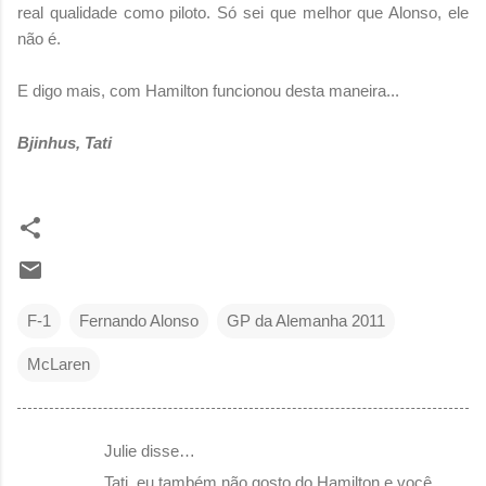
real qualidade como piloto. Só sei que melhor que Alonso, ele
não é.
E digo mais, com Hamilton funcionou desta maneira...
Bjinhus, Tati
F-1
Fernando Alonso
GP da Alemanha 2011
McLaren
Julie disse…
C
Tati, eu também não gosto do Hamilton,e você