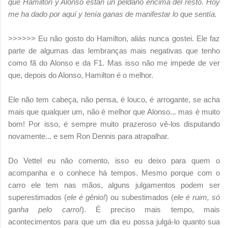
que Hamilton y Alonso están un peldaño encima del resto. Hoy
me ha dado por aquí y tenía ganas de manifestar lo que sentía.
>>>>>> Eu não gosto do Hamilton, aliás nunca gostei. Ele faz
parte de algumas das lembranças mais negativas que tenho
como fã do Alonso e da F1. Mas isso não me impede de ver
que, depois do Alonso, Hamilton é o melhor.
Ele não tem cabeça, não pensa, é louco, é arrogante, se acha
mais que qualquer um, não é melhor que Alonso... mas é muito
bom! Por isso, é sempre muito prazeroso vê-los disputando
novamente... e sem Ron Dennis para atrapalhar.
Do Vettel eu não comento, isso eu deixo para quem o
acompanha e o conhece há tempos. Mesmo porque com o
carro ele tem nas mãos, alguns julgamentos podem ser
superestimados (
ele é gênio!
) ou subestimados (
ele é ruim, só
ganha pelo carro!
). É preciso mais tempo, mais
acontecimentos para que um dia eu possa julgá-lo quanto sua