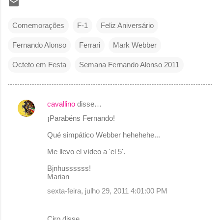
Comemorações
F-1
Feliz Aniversário
Fernando Alonso
Ferrari
Mark Webber
Octeto em Festa
Semana Fernando Alonso 2011
cavallino
disse…
C
¡Parabéns Fernando!
o
Qué simpático Webber hehehehe...
m
e
Me llevo el vídeo a 'el 5'.
n
Bjnhussssss!
Marian
t
sexta-feira, julho 29, 2011 4:01:00 PM
á
r
Ciro disse…
i