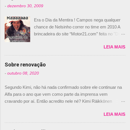
-
dezembro 30, 2009
Era o Dia da Mentira ! Campos nega qualquer
chance de Nelsinho correr no time em 2010 A
brincadeira do site “Motor21.com” feita no "Día
de los Santos Inocentes" – que equivale ao 1º
LEIA MAIS
de abril –, afirmando que Nelson Piquet havia
comprado 15% das ações da Campos, dando,
com isso, um lugar no time a Nelsinho Piquet,
Sobre renovação
foi esclarecida de uma vez por todas por
-
outubro 08, 2020
Daniele Audetto, diretor da escuderia. O
dirigente foi taxativo ao declarar que o brasileiro
Segundo Kimi, não há nada confirmado sobre ele continuar na
não será o companheiro de Bruno Senna em
Alfa para o ano que vem como parte da imprensa vem
2010. "Na verdade, nós recebemos uma oferta
cravando por aí. Então acredito nele né? Kimi Räikkönen
de Piquet", admitiu Audetto. “Mas depois de ter
answers latest rumours: "If you believe the news then it’s the
assinado com Bruno Senna, não podemos ter
LEIA MAIS
truth but I’ve never had an option in my contract so that’s
dois brasileiros”, explicou, dizendo ainda que
should, pretty much, tell you that it’s not true." #Kimi7 #EifelGP
não tem nada contra o filho do tricampeão
#AlfaRomeoRacing pic.twitter.com/77EDVn39Ia — Kimi