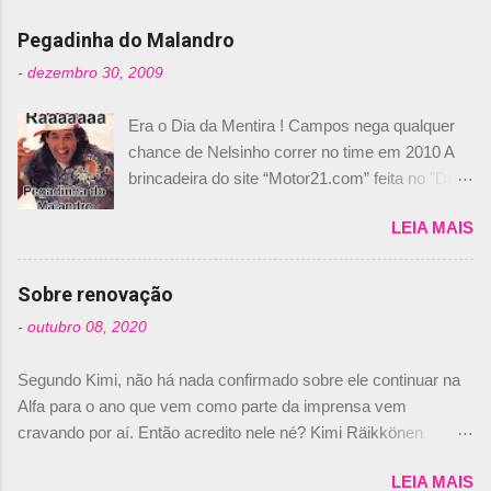
Pegadinha do Malandro
-
dezembro 30, 2009
Era o Dia da Mentira ! Campos nega qualquer
chance de Nelsinho correr no time em 2010 A
brincadeira do site “Motor21.com” feita no "Día
de los Santos Inocentes" – que equivale ao 1º
LEIA MAIS
de abril –, afirmando que Nelson Piquet havia
comprado 15% das ações da Campos, dando,
com isso, um lugar no time a Nelsinho Piquet,
Sobre renovação
foi esclarecida de uma vez por todas por
-
outubro 08, 2020
Daniele Audetto, diretor da escuderia. O
dirigente foi taxativo ao declarar que o brasileiro
Segundo Kimi, não há nada confirmado sobre ele continuar na
não será o companheiro de Bruno Senna em
Alfa para o ano que vem como parte da imprensa vem
2010. "Na verdade, nós recebemos uma oferta
cravando por aí. Então acredito nele né? Kimi Räikkönen
de Piquet", admitiu Audetto. “Mas depois de ter
answers latest rumours: "If you believe the news then it’s the
assinado com Bruno Senna, não podemos ter
LEIA MAIS
truth but I’ve never had an option in my contract so that’s