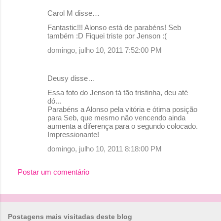
Carol M disse…
C
Fantastic!!! Alonso está de parabéns! Seb
o
também :D Fiquei triste por Jenson :(
m
domingo, julho 10, 2011 7:52:00 PM
e
n
Deusy disse…
t
Essa foto do Jenson tá tão tristinha, deu até
dó...
á
Parabéns a Alonso pela vitória e ótima posição
r
para Seb, que mesmo não vencendo ainda
aumenta a diferença para o segundo colocado.
i
Impressionante!
o
domingo, julho 10, 2011 8:18:00 PM
s
Postar um comentário
Postagens mais visitadas deste blog