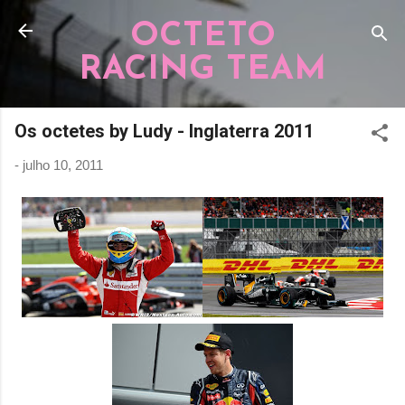
Pular para o conteúdo principal
OCTETO
RACING TEAM
Os octetes by Ludy - Inglaterra 2011
-
julho 10, 2011