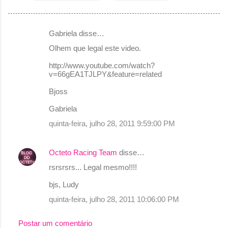
Gabriela disse…
C
Olhem que legal este video.
o
http://www.youtube.com/watch?
m
v=66gEA1TJLPY&feature=related
e
Bjoss
n
Gabriela
t
quinta-feira, julho 28, 2011 9:59:00 PM
á
r
Octeto Racing Team
disse…
i
o
rsrsrsrs... Legal mesmo!!!!
s
bjs, Ludy
quinta-feira, julho 28, 2011 10:06:00 PM
Postar um comentário