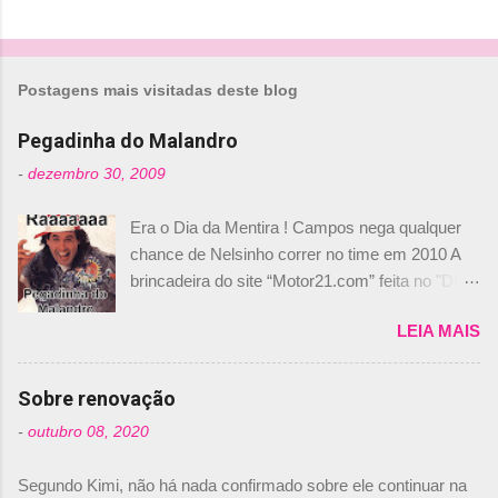
Postagens mais visitadas deste blog
Pegadinha do Malandro
-
dezembro 30, 2009
Era o Dia da Mentira ! Campos nega qualquer
chance de Nelsinho correr no time em 2010 A
brincadeira do site “Motor21.com” feita no "Día
de los Santos Inocentes" – que equivale ao 1º
LEIA MAIS
de abril –, afirmando que Nelson Piquet havia
comprado 15% das ações da Campos, dando,
com isso, um lugar no time a Nelsinho Piquet,
Sobre renovação
foi esclarecida de uma vez por todas por
-
outubro 08, 2020
Daniele Audetto, diretor da escuderia. O
dirigente foi taxativo ao declarar que o brasileiro
Segundo Kimi, não há nada confirmado sobre ele continuar na
não será o companheiro de Bruno Senna em