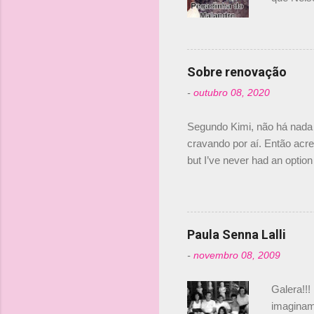
Nelsinho 
dirigente
verdade,
Senna, nã
Sobre renovação
tricampeã
-
outubro 08, 2020
compra d
investime
Segundo Kimi, não há nada 
cravando por aí. Então acred
but I’ve never had an option 
#AlfaRomeoRacing pic.twi
falando sobre o fato do Ice
@RGrosjean ! #EifelGP 🇩
Paula Senna Lalli
-
novembro 08, 2009
Galera!!!
imaginam.