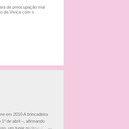
cara de preocupação mal
ato da Vivica com o
ime em 2010 A brincadeira
 1º de abril –, afirmando
so, um lugar no time a