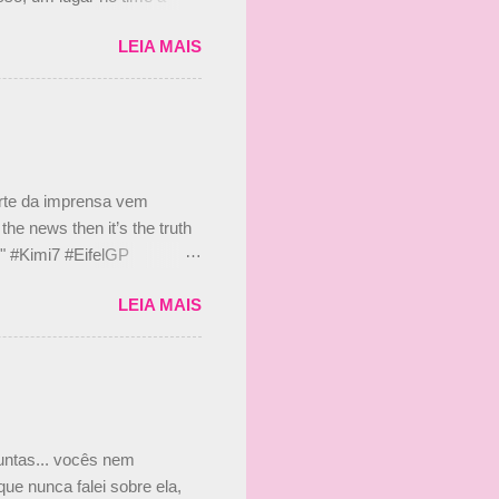
etor da escuderia. O
LEIA MAIS
 Bruno Senna em 2010. "Na
 de ter assinado com Bruno
 nada contra o filho do
 disse ainda que a suposta
 suposto 15% de
s, r...
arte da imprensa vem
he news then it’s the truth
e." #Kimi7 #EifelGP
 2020 Abaixo, o Romain
LEIA MAIS
m mate? 🙌 Over to you,
2020 Beijinhos, Ludy
guntas... vocês nem
ue nunca falei sobre ela,