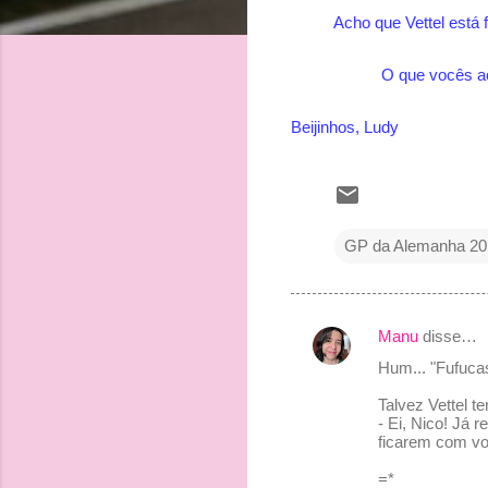
Acho que Vettel está 
O que vocês ac
Beijinhos, Ludy
GP da Alemanha 20
Manu
disse…
C
Hum... "Fufucas
o
Talvez Vettel te
m
- Ei, Nico! Já
e
ficarem com vo
n
=*