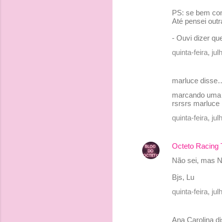
t
PS: se bem com
á
Até pensei outr
r
- Ouvi dizer que
i
quinta-feira, j
o
s
marluce disse
marcando uma 
rsrsrs marluce
quinta-feira, j
Octeto Racing
Não sei, mas N
Bjs, Lu
quinta-feira, j
Ana Carolina 