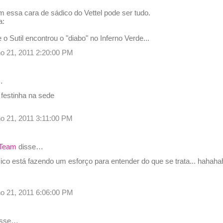
 essa cara de sádico do Vettel pode ser tudo.
a:
 o Sutil encontrou o "diabo" no Inferno Verde...
ulho 21, 2011 2:20:00 PM
…
festinha na sede
ulho 21, 2011 3:11:00 PM
 Team
disse…
ico está fazendo um esforço para entender do que se trata... hahaha
ulho 21, 2011 6:06:00 PM
disse…