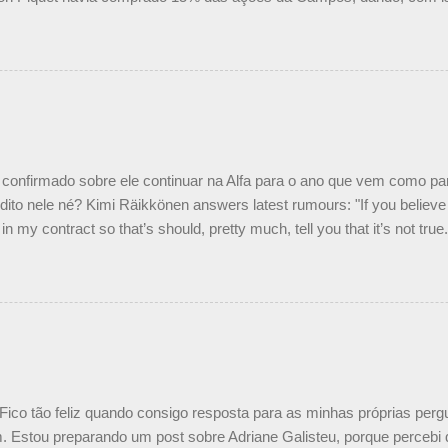
Piquet, foi esclarecida de uma vez por todas por Daniele Audetto, dir
 foi taxativo ao declarar que o brasileiro não será o companheiro de
 nós recebemos uma oferta de Piquet", admitiu Audetto. “Mas depois
o podemos ter dois brasileiros”, explicou, dizendo ainda que não tem
o Nelson Piquet. “Ele é um bom piloto, rápido e experiente.” Audetto
e parte da Campos feita por Piquet não corresponde à realidade. “O
nto seria menor do que aquilo que outros pilotos podem trazer: italiano
confirmado sobre ele continuar na Alfa para o ano que vem como p
ito nele né? Kimi Räikkönen answers latest rumours: "If you believe t
in my contract so that’s should, pretty much, tell you that it’s not tru
tter.com/77EDVn39Ia — Kimi Räikkönen #7 (@FansOfKR) October 8,
man estar há tantos anos na F1. What is it like to have Kimi as a tea
 #F1 pic.twitter.com/GSAu1LWnwW — Formula 1 (@F1) October 8, 
 Fico tão feliz quando consigo resposta para as minhas próprias per
 Estou preparando um post sobre Adriane Galisteu, porque percebi q