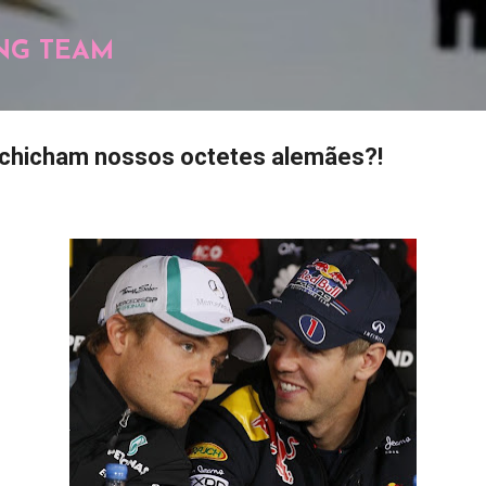
Pular para o conteúdo principal
NG TEAM
ochicham nossos octetes alemães?!