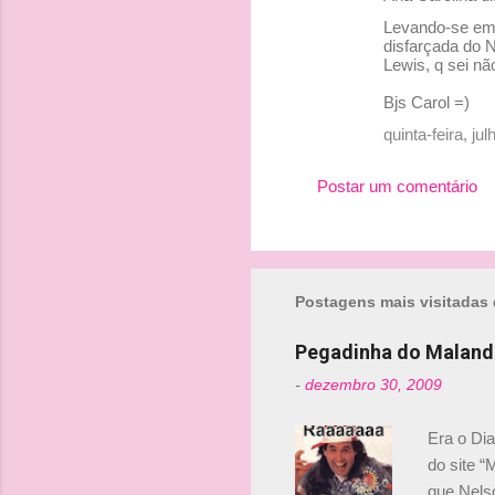
Levando-se em 
disfarçada do N
Lewis, q sei nã
Bjs Carol =)
quinta-feira, j
Postar um comentário
Postagens mais visitadas 
Pegadinha do Maland
-
dezembro 30, 2009
Era o Di
do site “
que Nels