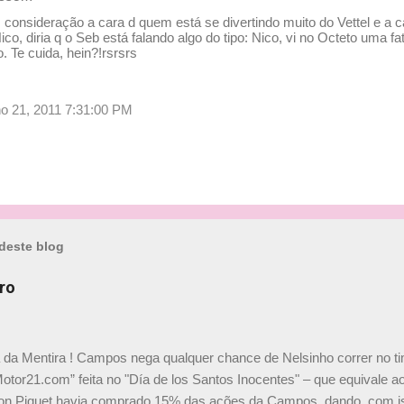
consideração a cara d quem está se divertindo muito do Vettel e a 
ico, diria q o Seb está falando algo do tipo: Nico, vi no Octeto uma f
o. Te cuida, hein?!rsrsrs
ulho 21, 2011 7:31:00 PM
deste blog
ro
a da Mentira ! Campos nega qualquer chance de Nelsinho correr no t
Motor21.com” feita no "Día de los Santos Inocentes" – que equivale ao
on Piquet havia comprado 15% das ações da Campos, dando, com is