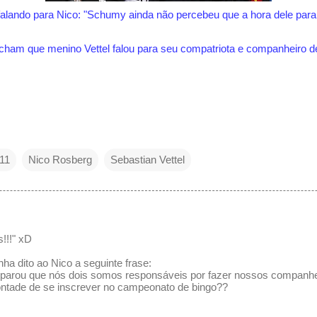
falando para Nico: "Schumy ainda não percebeu que a hora dele parar 
ham que menino Vettel falou para seu compatriota e companheiro d
11
Nico Rosberg
Sebastian Vettel
!!!" xD
nha dito ao Nico a seguinte frase:
 reparou que nós dois somos responsáveis por fazer nossos companhe
ntade de se inscrever no campeonato de bingo??