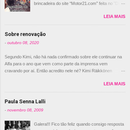
brincadeira do site “Motor21.com” feita no "Día
de los Santos Inocentes" – que equivale ao 1º
LEIA MAIS
de abril –, afirmando que Nelson Piquet havia
comprado 15% das ações da Campos, dando,
com isso, um lugar no time a Nelsinho Piquet,
Sobre renovação
foi esclarecida de uma vez por todas por
-
outubro 08, 2020
Daniele Audetto, diretor da escuderia. O
dirigente foi taxativo ao declarar que o brasileiro
Segundo Kimi, não há nada confirmado sobre ele continuar na
não será o companheiro de Bruno Senna em
Alfa para o ano que vem como parte da imprensa vem
2010. "Na verdade, nós recebemos uma oferta
cravando por aí. Então acredito nele né? Kimi Räikkönen
de Piquet", admitiu Audetto. “Mas depois de ter
answers latest rumours: "If you believe the news then it’s the
assinado com Bruno Senna, não podemos ter
LEIA MAIS
truth but I’ve never had an option in my contract so that’s
dois brasileiros”, explicou, dizendo ainda que
should, pretty much, tell you that it’s not true." #Kimi7 #EifelGP
não tem nada contra o filho do tricampeão
#AlfaRomeoRacing pic.twitter.com/77EDVn39Ia — Kimi
Paula Senna Lalli
Nelson Piquet. “Ele é um bom piloto, rápido e
Räikkönen #7 (@FansOfKR) October 8, 2020 Abaixo, o
experiente.” Audetto disse ainda que a suposta
-
novembro 08, 2009
Romain falando sobre o fato do Iceman estar há tantos anos na
compra de parte da Campos feita por Piquet
F1. What is it like to have Kimi as a team mate? 🙌 Over to you,
não corresponde à realidade. “O suposto 15%
Galera!!! Fico tão feliz quando consigo resposta
@RGrosjean ! #EifelGP 🇩🇪 #F1
de investimento seria menor do que aquilo que