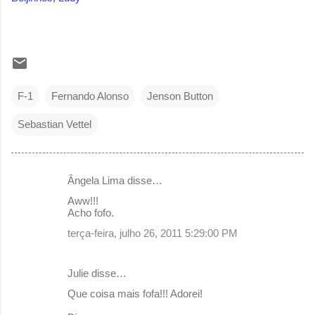
F-1
Fernando Alonso
Jenson Button
Sebastian Vettel
Ângela Lima disse…
C
Aww!!!
o
Acho fofo.
m
terça-feira, julho 26, 2011 5:29:00 PM
e
n
Julie disse…
t
Que coisa mais fofa!!! Adorei!
á