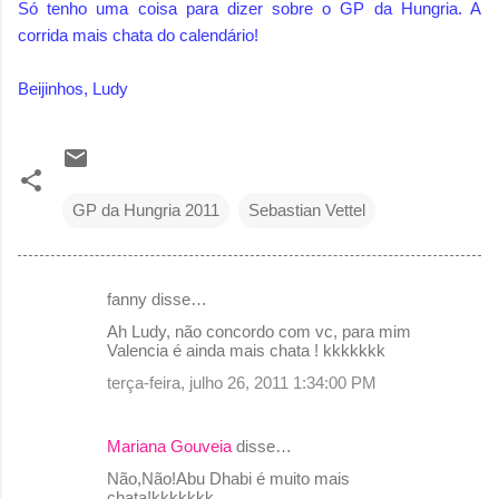
Só tenho uma coisa para dizer sobre o GP da Hungria. A
corrida mais chata do calendário!
Beijinhos, Ludy
GP da Hungria 2011
Sebastian Vettel
fanny disse…
C
Ah Ludy, não concordo com vc, para mim
o
Valencia é ainda mais chata ! kkkkkkk
m
terça-feira, julho 26, 2011 1:34:00 PM
e
n
Mariana Gouveia
disse…
t
Não,Não!Abu Dhabi é muito mais
chata!kkkkkkk
á