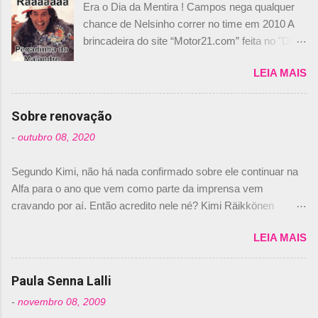
Era o Dia da Mentira ! Campos nega qualquer
chance de Nelsinho correr no time em 2010 A
brincadeira do site “Motor21.com” feita no "Día
de los Santos Inocentes" – que equivale ao 1º
LEIA MAIS
de abril –, afirmando que Nelson Piquet havia
comprado 15% das ações da Campos, dando,
com isso, um lugar no time a Nelsinho Piquet,
Sobre renovação
foi esclarecida de uma vez por todas por
-
outubro 08, 2020
Daniele Audetto, diretor da escuderia. O
dirigente foi taxativo ao declarar que o brasileiro
Segundo Kimi, não há nada confirmado sobre ele continuar na
não será o companheiro de Bruno Senna em
Alfa para o ano que vem como parte da imprensa vem
2010. "Na verdade, nós recebemos uma oferta
cravando por aí. Então acredito nele né? Kimi Räikkönen
de Piquet", admitiu Audetto. “Mas depois de ter
answers latest rumours: "If you believe the news then it’s the
assinado com Bruno Senna, não podemos ter
LEIA MAIS
truth but I’ve never had an option in my contract so that’s
dois brasileiros”, explicou, dizendo ainda que
should, pretty much, tell you that it’s not true." #Kimi7 #EifelGP
não tem nada contra o filho do tricampeão
#AlfaRomeoRacing pic.twitter.com/77EDVn39Ia — Kimi
Paula Senna Lalli
Nelson Piquet. “Ele é um bom piloto, rápido e
Räikkönen #7 (@FansOfKR) October 8, 2020 Abaixo, o
experiente.” Audetto disse ainda que a suposta
-
novembro 08, 2009
Romain falando sobre o fato do Iceman estar há tantos anos na
compra de parte da Campos feita por Piquet