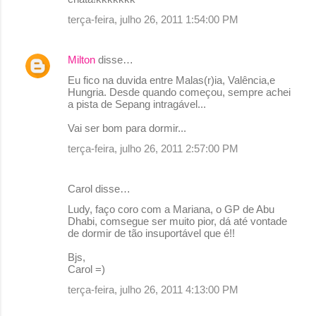
r
terça-feira, julho 26, 2011 1:54:00 PM
i
o
Milton
disse…
s
Eu fico na duvida entre Malas(r)ia, Valência,e
Hungria. Desde quando começou, sempre achei
a pista de Sepang intragável...
Vai ser bom para dormir...
terça-feira, julho 26, 2011 2:57:00 PM
Carol disse…
Ludy, faço coro com a Mariana, o GP de Abu
Dhabi, comsegue ser muito pior, dá até vontade
de dormir de tão insuportável que é!!
Bjs,
Carol =)
terça-feira, julho 26, 2011 4:13:00 PM