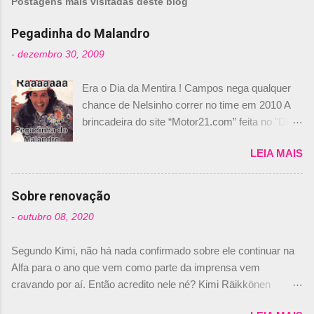
Postagens mais visitadas deste blog
Pegadinha do Malandro
-
dezembro 30, 2009
Era o Dia da Mentira ! Campos nega qualquer
chance de Nelsinho correr no time em 2010 A
brincadeira do site “Motor21.com” feita no "Día
de los Santos Inocentes" – que equivale ao 1º
LEIA MAIS
de abril –, afirmando que Nelson Piquet havia
comprado 15% das ações da Campos, dando,
com isso, um lugar no time a Nelsinho Piquet,
Sobre renovação
foi esclarecida de uma vez por todas por
-
outubro 08, 2020
Daniele Audetto, diretor da escuderia. O
dirigente foi taxativo ao declarar que o brasileiro
Segundo Kimi, não há nada confirmado sobre ele continuar na
não será o companheiro de Bruno Senna em
Alfa para o ano que vem como parte da imprensa vem
2010. "Na verdade, nós recebemos uma oferta
cravando por aí. Então acredito nele né? Kimi Räikkönen
de Piquet", admitiu Audetto. “Mas depois de ter
answers latest rumours: "If you believe the news then it’s the
assinado com Bruno Senna, não podemos ter