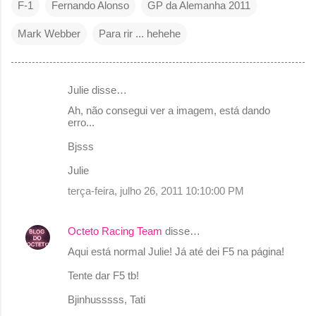
F-1
Fernando Alonso
GP da Alemanha 2011
Mark Webber
Para rir ... hehehe
Julie disse…
C
Ah, não consegui ver a imagem, está dando
o
erro...
m
Bjsss
e
Julie
n
terça-feira, julho 26, 2011 10:10:00 PM
t
á
Octeto Racing Team
disse…
r
Aqui está normal Julie! Já até dei F5 na página!
i
o
Tente dar F5 tb!
s
Bjinhusssss, Tati