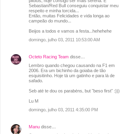
pilotos, hoje consigo ser mais serena. E
Sebastian/Red Bull conseguiu conquistar meu
respeito e minha torcida...
Então, muitas Felicidades e vida longa ao
campeão do mundo...
Beijos a todos e vamos a festa...hehehehe
domingo, julho 03, 2011 10:53:00 AM
Octeto Racing Team
disse…
Lembro quando chegou causando na F1 em
2006. Era um bichinho da goiaba de tão
esquisitinho. Hoje tá um gatinho e para lá de
safado.
Seb até te dou os parabéns, but "beso first" :)))
Lu M
domingo, julho 03, 2011 4:35:00 PM
Manu
disse…