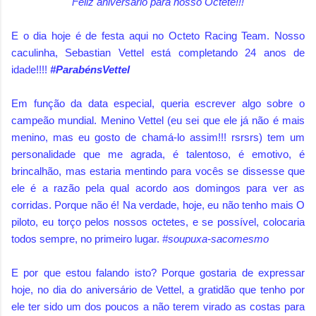
Feliz aniversário para nosso Octete!!!
E o dia hoje é de festa aqui no Octeto Racing Team. Nosso
caculinha, Sebastian Vettel está completando 24 anos de
idade!!!!
#ParabénsVettel
Em função da data especial, queria escrever algo sobre o
campeão mundial. Menino Vettel (eu sei que ele já não é mais
menino, mas eu gosto de chamá-lo assim!!! rsrsrs) tem um
personalidade que me agrada, é talentoso, é emotivo, é
brincalhão, mas estaria mentindo para vocês se dissesse que
ele é a razão pela qual acordo aos domingos para ver as
corridas. Porque não é! Na verdade, hoje, eu não tenho mais O
piloto, eu torço pelos nossos octetes, e se possível, colocaria
todos sempre, no primeiro lugar.
#soupuxa-sacomesmo
E por que estou falando isto? Porque gostaria de expressar
hoje, no dia do aniversário de Vettel, a gratidão que tenho por
ele ter sido um dos poucos a não terem virado as costas para