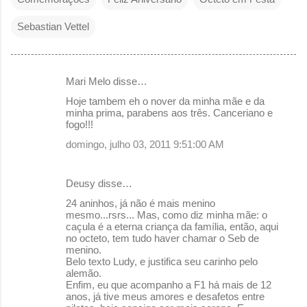
Sebastian Vettel
Mari Melo disse…
C
Hoje tambem eh o nover da minha mãe e da
o
minha prima, parabens aos três. Canceriano e
fogo!!!
m
domingo, julho 03, 2011 9:51:00 AM
e
n
Deusy disse…
t
24 aninhos, já não é mais menino
á
mesmo...rsrs... Mas, como diz minha mãe: o
r
caçula é a eterna criança da família, então, aqui
no octeto, tem tudo haver chamar o Seb de
i
menino.
o
Belo texto Ludy, e justifica seu carinho pelo
alemão.
s
Enfim, eu que acompanho a F1 há mais de 12
anos, já tive meus amores e desafetos entre