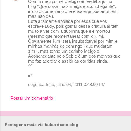
Com o meu primeiro elogio ao Vettel aqui no
blog "Que coisa mais meiga e aconchegante",
inicio o comentário que ensaiei p/ postar ontem
mas não deu.
Está altamente apoiada por essa que vos
escreve Ludy, pois gostar dessa criatura aí tem
muito a ver com a duplinha que ele montou
(mesmo que momentânea) com o Kimi.
Obviamente Kimi será insubstituível por mim e
minhas manhãs de domingo - que mudaram
sim -, mas tenho um carinho Meigo e
Aconchegante pelo Seb e é um dos motivos que
me faz acordar e assitir as corridas ainda.
^^
=*
segunda-feira, julho 04, 2011 3:48:00 PM
Postar um comentário
Postagens mais visitadas deste blog