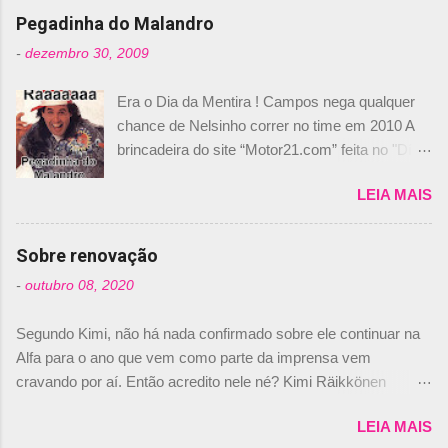
Pegadinha do Malandro
-
dezembro 30, 2009
Era o Dia da Mentira ! Campos nega qualquer
chance de Nelsinho correr no time em 2010 A
brincadeira do site “Motor21.com” feita no "Día
de los Santos Inocentes" – que equivale ao 1º
LEIA MAIS
de abril –, afirmando que Nelson Piquet havia
comprado 15% das ações da Campos, dando,
com isso, um lugar no time a Nelsinho Piquet,
Sobre renovação
foi esclarecida de uma vez por todas por
-
outubro 08, 2020
Daniele Audetto, diretor da escuderia. O
dirigente foi taxativo ao declarar que o brasileiro
Segundo Kimi, não há nada confirmado sobre ele continuar na
não será o companheiro de Bruno Senna em
Alfa para o ano que vem como parte da imprensa vem
2010. "Na verdade, nós recebemos uma oferta
cravando por aí. Então acredito nele né? Kimi Räikkönen
de Piquet", admitiu Audetto. “Mas depois de ter
answers latest rumours: "If you believe the news then it’s the
assinado com Bruno Senna, não podemos ter
LEIA MAIS
truth but I’ve never had an option in my contract so that’s
dois brasileiros”, explicou, dizendo ainda que