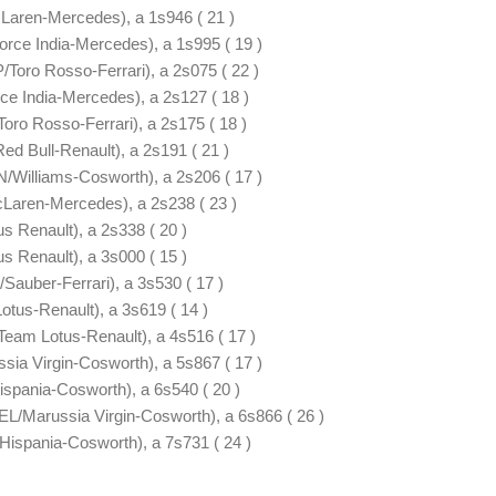
Laren-Mercedes), a 1s946 ( 21 )
orce India-Mercedes), a 1s995 ( 19 )
/Toro Rosso-Ferrari), a 2s075 ( 22 )
ce India-Mercedes), a 2s127 ( 18 )
oro Rosso-Ferrari), a 2s175 ( 18 )
Red Bull-Renault), a 2s191 ( 21 )
/Williams-Cosworth), a 2s206 ( 17 )
Laren-Mercedes), a 2s238 ( 23 )
us Renault), a 2s338 ( 20 )
us Renault), a 3s000 ( 15 )
Sauber-Ferrari), a 3s530 ( 17 )
Lotus-Renault), a 3s619 ( 14 )
eam Lotus-Renault), a 4s516 ( 17 )
sia Virgin-Cosworth), a 5s867 ( 17 )
Hispania-Cosworth), a 6s540 ( 20 )
L/Marussia Virgin-Cosworth), a 6s866 ( 26 )
Hispania-Cosworth), a 7s731 ( 24 )