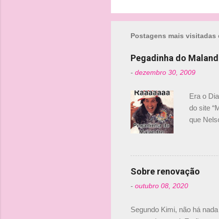
t
á
r
Postagens mais visitadas 
i
Pegadinha do Maland
o
-
dezembro 30, 2009
s
Era o Di
do site “
que Nels
Nelsinho 
dirigente
verdade,
Senna, nã
Sobre renovação
tricampeã
-
outubro 08, 2020
compra d
investime
Segundo Kimi, não há nada 