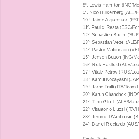
8º. Lewis Hamilton (ING/Mc
9º. Nico Hulkenberg (ALE/F
10º. Jaime Alguersuari (ESP
11º. Paul di Resta (ESC/For
12º. Sebastien Buemi (SUI/T
13º. Sebastian Vettel (ALE/
14º. Pastor Maldonado (VEN
15º. Jenson Button (ING/Mc
16º. Nick Heidfeld (ALE/Lot
17º. Vitaly Petrov (RUS/Lot
18º. Kamui Kobayashi (JAP/
19º. Jarno Trulli (ITA/Team 
20º. Karun Chandhok (IND/T
21º. Timo Glock (ALE/Marus
22º. Vitantonio Liuzzi (ITA/
23º. Jérôme D'Ambrosio (BE
24º. Daniel Ricciardo (AUS/
Fonte: Tazio