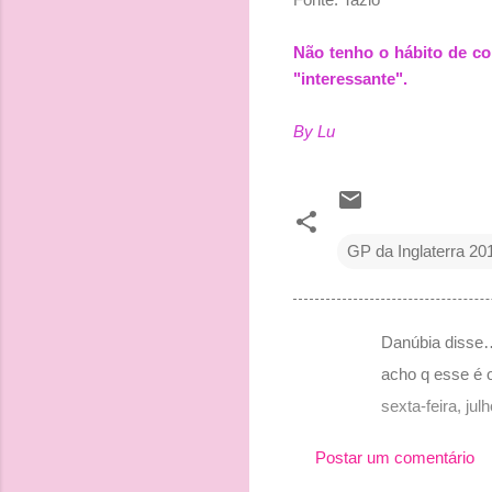
Não tenho o hábito de con
"interessante".
By Lu
GP da Inglaterra 20
Danúbia disse
C
acho q esse é o
o
sexta-feira, ju
m
e
Postar um comentário
n