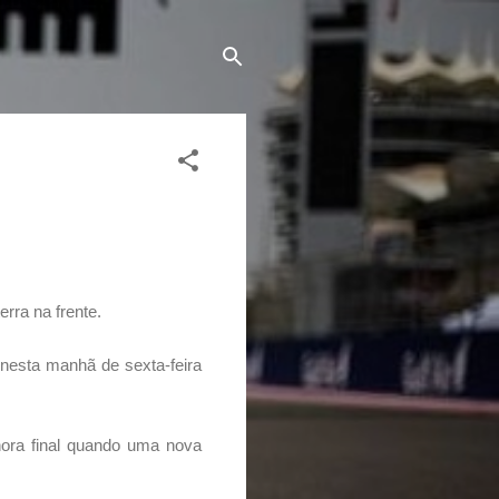
rra na frente.
 nesta manhã de sexta-feira
hora final quando uma nova