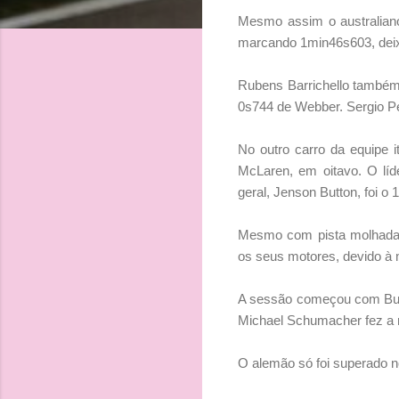
Mesmo assim o australiano
marcando 1min46s603, deix
Rubens Barrichello também 
0s744 de Webber. Sergio Pér
No outro carro da equipe 
McLaren, em oitavo. O líd
geral, Jenson Button, foi o 1
Mesmo com pista molhada, 
os seus motores, devido à 
A sessão começou com Butt
Michael Schumacher fez a m
O alemão só foi superado n