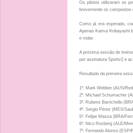
Os pilotos utilizaram os p
brevemente os compostos 
Como já era esperado, com
Apenas Kamui Kobayashi ba
e rodar.
A próxima sessão de treinos
por assinatura Sportv2 e a
Resultado da primeira sess
1º. Mark Webber (AUS/Red B
2º. Michael Schumacher (A
3º. Rubens Barrichello (BRA
4º. Sergio Pérez (MEX/Saube
5º. Felipe Massa (BRA/Ferra
6º. Nico Rosberg (ALE/Merc
7º. Fernando Alonso (ESP/Fe