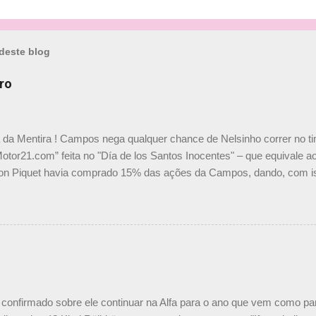
deste blog
ro
a da Mentira ! Campos nega qualquer chance de Nelsinho correr no t
Motor21.com” feita no "Día de los Santos Inocentes" – que equivale ao
on Piquet havia comprado 15% das ações da Campos, dando, com is
Piquet, foi esclarecida de uma vez por todas por Daniele Audetto, dir
 foi taxativo ao declarar que o brasileiro não será o companheiro de
 nós recebemos uma oferta de Piquet", admitiu Audetto. “Mas depois
o podemos ter dois brasileiros”, explicou, dizendo ainda que não tem
o Nelson Piquet. “Ele é um bom piloto, rápido e experiente.” Audetto
e parte da Campos feita por Piquet não corresponde à realidade. “O
nto seria menor do que aquilo que outros pilotos podem trazer: italiano
confirmado sobre ele continuar na Alfa para o ano que vem como p