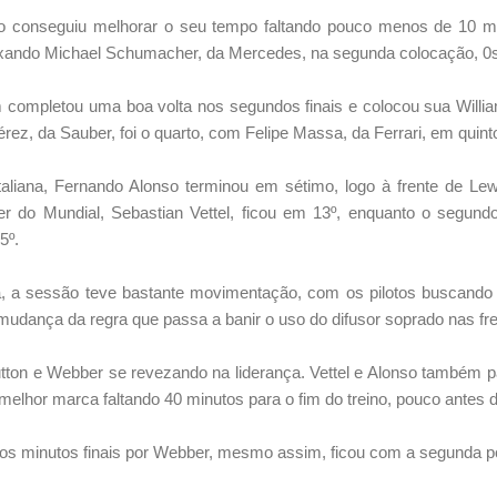
 conseguiu melhorar o seu tempo faltando pouco menos de 10 min
ando Michael Schumacher, da Mercedes, na segunda colocação, 0s
completou uma boa volta nos segundos finais e colocou sua Willia
ez, da Sauber, foi o quarto, com Felipe Massa, da Ferrari, em quint
italiana, Fernando Alonso terminou em sétimo, logo à frente de Le
er do Mundial, Sebastian Vettel, ficou em 13º, enquanto o segundo
5º.
a sessão teve bastante movimentação, com os pilotos buscando 
mudança da regra que passa a banir o uso do difusor soprado nas fr
on e Webber se revezando na liderança. Vettel e Alonso também p
elhor marca faltando 40 minutos para o fim do treino, pouco antes d
os minutos finais por Webber, mesmo assim, ficou com a segunda po