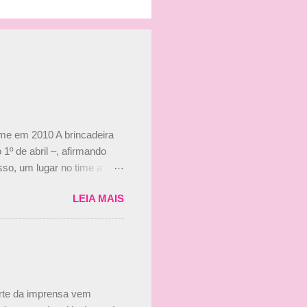
ime em 2010 A brincadeira
 1º de abril –, afirmando
so, um lugar no time a
etor da escuderia. O
LEIA MAIS
 Bruno Senna em 2010. "Na
 de ter assinado com Bruno
 nada contra o filho do
 disse ainda que a suposta
 suposto 15% de
s, r...
arte da imprensa vem