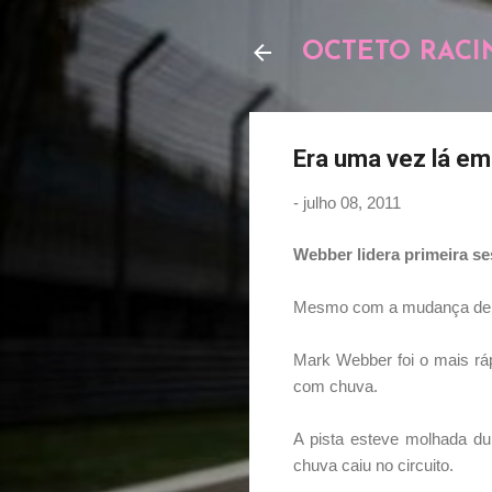
OCTETO RACI
Era uma vez lá em 
-
julho 08, 2011
Webber lidera primeira s
Mesmo com a mudança de re
Mark Webber foi o mais ráp
com chuva.
A pista esteve molhada du
chuva caiu no circuito.