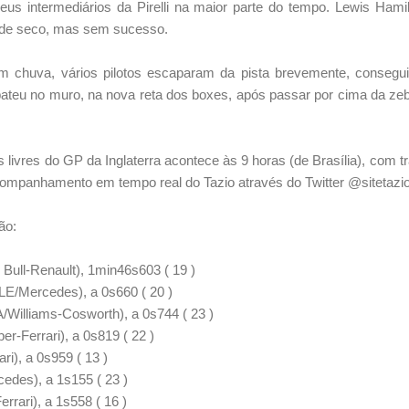
neus intermediários da Pirelli na maior parte do tempo. Lewis Ham
de seco, mas sem sucesso.
 chuva, vários pilotos escaparam da pista brevemente, consegu
teu no muro, na nova reta dos boxes, após passar por cima da zebr
 livres do GP da Inglaterra acontece às 9 horas (de Brasília), com 
companhamento em tempo real do Tazio através do Twitter @sitetazio
ão:
ull-Renault), 1min46s603 ( 19 )
LE/Mercedes), a 0s660 ( 20 )
/Williams-Cosworth), a 0s744 ( 23 )
r-Ferrari), a 0s819 ( 22 )
ri), a 0s959 ( 13 )
edes), a 1s155 ( 23 )
rrari), a 1s558 ( 16 )