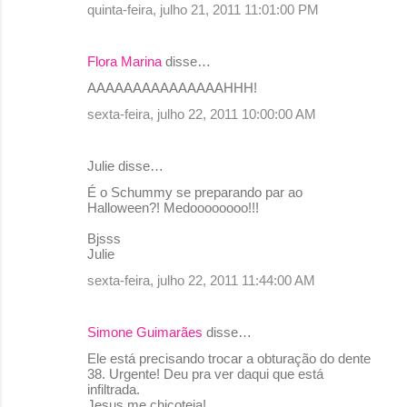
quinta-feira, julho 21, 2011 11:01:00 PM
t
á
Flora Marina
disse…
r
AAAAAAAAAAAAAAAHHH!
i
sexta-feira, julho 22, 2011 10:00:00 AM
o
s
Julie disse…
É o Schummy se preparando par ao
Halloween?! Medoooooooo!!!
Bjsss
Julie
sexta-feira, julho 22, 2011 11:44:00 AM
Simone Guimarães
disse…
Ele está precisando trocar a obturação do dente
38. Urgente! Deu pra ver daqui que está
infiltrada.
Jesus me chicoteia!