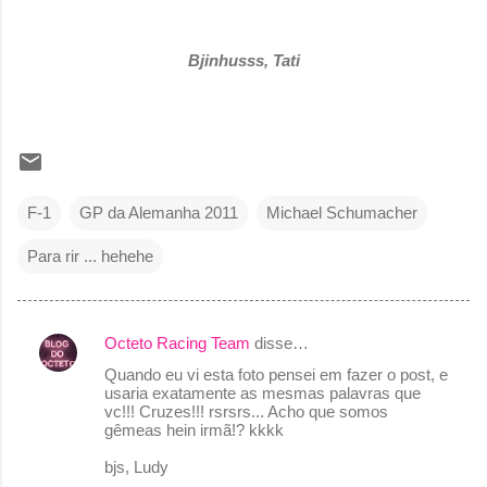
Bjinhusss, Tati
F-1
GP da Alemanha 2011
Michael Schumacher
Para rir ... hehehe
Octeto Racing Team
disse…
C
Quando eu vi esta foto pensei em fazer o post, e
o
usaria exatamente as mesmas palavras que
vc!!! Cruzes!!! rsrsrs... Acho que somos
m
gêmeas hein irmã!? kkkk
e
bjs, Ludy
n