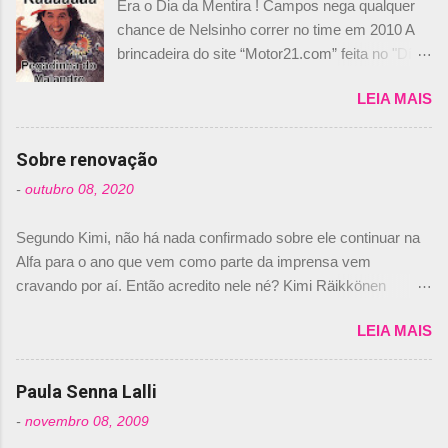
Era o Dia da Mentira ! Campos nega qualquer
chance de Nelsinho correr no time em 2010 A
brincadeira do site “Motor21.com” feita no "Día
de los Santos Inocentes" – que equivale ao 1º
LEIA MAIS
de abril –, afirmando que Nelson Piquet havia
comprado 15% das ações da Campos, dando,
com isso, um lugar no time a Nelsinho Piquet,
Sobre renovação
foi esclarecida de uma vez por todas por
-
outubro 08, 2020
Daniele Audetto, diretor da escuderia. O
dirigente foi taxativo ao declarar que o brasileiro
Segundo Kimi, não há nada confirmado sobre ele continuar na
não será o companheiro de Bruno Senna em
Alfa para o ano que vem como parte da imprensa vem
2010. "Na verdade, nós recebemos uma oferta
cravando por aí. Então acredito nele né? Kimi Räikkönen
de Piquet", admitiu Audetto. “Mas depois de ter
answers latest rumours: "If you believe the news then it’s the
assinado com Bruno Senna, não podemos ter
LEIA MAIS
truth but I’ve never had an option in my contract so that’s
dois brasileiros”, explicou, dizendo ainda que
should, pretty much, tell you that it’s not true." #Kimi7 #EifelGP
não tem nada contra o filho do tricampeão
#AlfaRomeoRacing pic.twitter.com/77EDVn39Ia — Kimi
Paula Senna Lalli
Nelson Piquet. “Ele é um bom piloto, rápido e
Räikkönen #7 (@FansOfKR) October 8, 2020 Abaixo, o
experiente.” Audetto disse ainda que a suposta
-
novembro 08, 2009
Romain falando sobre o fato do Iceman estar há tantos anos na
compra de parte da Campos feita por Piquet