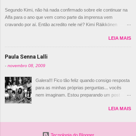
dirigente foi taxativo ao declarar que o brasileiro
Segundo Kimi, não há nada confirmado sobre ele continuar na
não será o companheiro de Bruno Senna em
Alfa para o ano que vem como parte da imprensa vem
2010. "Na verdade, nós recebemos uma oferta
cravando por aí. Então acredito nele né? Kimi Räikkönen
de Piquet", admitiu Audetto. “Mas depois de ter
answers latest rumours: "If you believe the news then it’s the
assinado com Bruno Senna, não podemos ter
LEIA MAIS
truth but I’ve never had an option in my contract so that’s
dois brasileiros”, explicou, dizendo ainda que
should, pretty much, tell you that it’s not true." #Kimi7 #EifelGP
não tem nada contra o filho do tricampeão
#AlfaRomeoRacing pic.twitter.com/77EDVn39Ia — Kimi
Paula Senna Lalli
Nelson Piquet. “Ele é um bom piloto, rápido e
Räikkönen #7 (@FansOfKR) October 8, 2020 Abaixo, o
experiente.” Audetto disse ainda que a suposta
-
novembro 08, 2009
Romain falando sobre o fato do Iceman estar há tantos anos na
compra de parte da Campos feita por Piquet
F1. What is it like to have Kimi as a team mate? 🙌 Over to you,
não corresponde à realidade. “O suposto 15%
Galera!!! Fico tão feliz quando consigo resposta
@RGrosjean ! #EifelGP 🇩🇪 #F1
de investimento seria menor do que aquilo que
para as minhas próprias perguntas... vocês
pic.twitter.com/GSAu1LWnwW — Formula 1 (@F1) October 8,
outros pilotos podem trazer: italianos, r...
nem imaginam. Estou preparando um post
2020 Beijinhos, Ludy
sobre Adriane Galisteu, porque percebi que
LEIA MAIS
nunca falei sobre ela, aqui no Octeto. No meio
das minhas pesquisas... daqui a pouco eu
conto... Há muito atrás, eu publiquei esta foto
aqui: Na época, rendeu um burburinho, porque
Tecnologia do Blogger