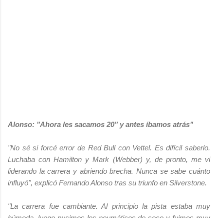
Alonso: "Ahora les sacamos 20" y antes íbamos atrás"
"No sé si forcé error de Red Bull con Vettel. Es difícil saberlo.
Luchaba con Hamilton y Mark (Webber) y, de pronto, me vi
liderando la carrera y abriendo brecha. Nunca se sabe cuánto
influyó", explicó Fernando Alonso tras su triunfo en Silverstone.
"La carrera fue cambiante. Al principio la pista estaba muy
húmeda, luego pusimos los neumáticos de seco y fuimos muy