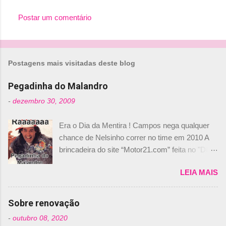
Postar um comentário
Postagens mais visitadas deste blog
Pegadinha do Malandro
-
dezembro 30, 2009
Era o Dia da Mentira ! Campos nega qualquer
chance de Nelsinho correr no time em 2010 A
brincadeira do site “Motor21.com” feita no "Día
de los Santos Inocentes" – que equivale ao 1º
LEIA MAIS
de abril –, afirmando que Nelson Piquet havia
comprado 15% das ações da Campos, dando,
com isso, um lugar no time a Nelsinho Piquet,
Sobre renovação
foi esclarecida de uma vez por todas por
-
outubro 08, 2020
Daniele Audetto, diretor da escuderia. O