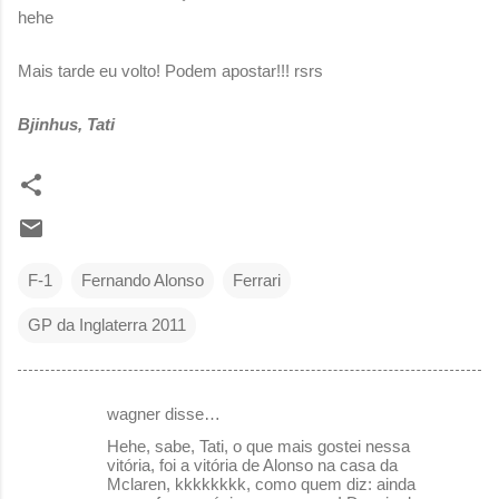
hehe
Mais tarde eu volto! Podem apostar!!! rsrs
Bjinhus, Tati
F-1
Fernando Alonso
Ferrari
GP da Inglaterra 2011
wagner disse…
C
Hehe, sabe, Tati, o que mais gostei nessa
o
vitória, foi a vitória de Alonso na casa da
Mclaren, kkkkkkkk, como quem diz: ainda
m