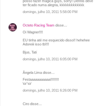
posso fazer mágica guys, sorry! Dennis deve
e
ter ficado numa alegria, kkkkkkkkkkkkk
n
domingo, julho 10, 2011 5:58:00 PM
t
á
Octeto Racing Team
disse…
r
Oi Wagner!!!!
i
EU tinha até me esquecido disso!! hehehee
o
Adoreiii isso tb!!!!
s
Bjus, Tati
domingo, julho 10, 2011 6:05:00 PM
Ângela Lima disse…
Festaaaaaaaaaaa!!!!!!!!!
\o/ \o/
domingo, julho 10, 2011 6:26:00 PM
Ciro disse…