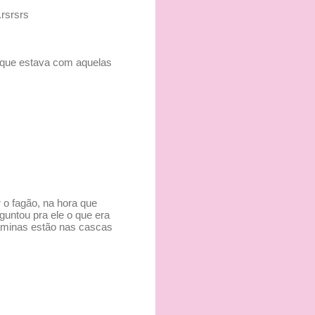
.rsrsrs
porque estava com aquelas
r o fagão, na hora que
guntou pra ele o que era
taminas estão nas cascas