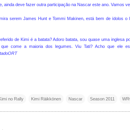
e, ainda deve fazer outra participação na Nascar este ano. Vamos ver
dmira serem James Hunt e Tommi Makinen, está bem de ídolos o 
eferido de Kimi é a batata? Adoro batata, sou quase uma inglesa por
r que come a maioria dos legumes. Viu Tati? Acho que ele est
istadoORT
Kimi no Rally
Kimi Räikkönen
Nascar
Season 2011
WR