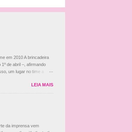
ime em 2010 A brincadeira
 1º de abril –, afirmando
so, um lugar no time a
etor da escuderia. O
LEIA MAIS
 Bruno Senna em 2010. "Na
 de ter assinado com Bruno
 nada contra o filho do
 disse ainda que a suposta
 suposto 15% de
s, r...
arte da imprensa vem