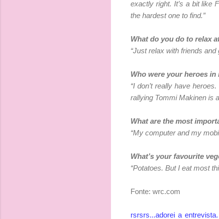
exactly right. It’s a bit like
the hardest one to find.”
What do you do to relax 
“Just relax with friends an
Who were your heroes in r
“I don’t really have heroes
rallying Tommi Makinen is a
What are the most importa
“My computer and my mobile
What’s your favourite veg
“Potatoes. But I eat most th
Fonte: wrc.com
rsrsrs...adorei a entrevist