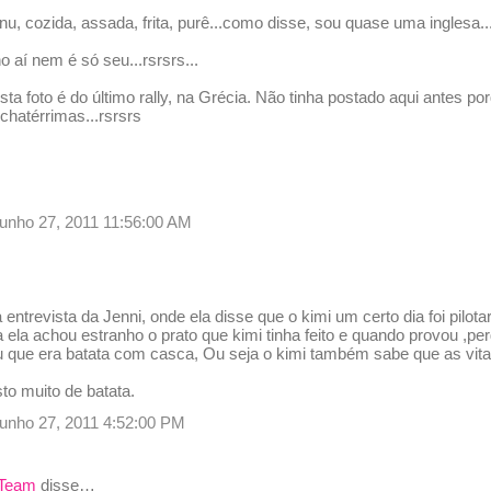
, cozida, assada, frita, purê...como disse, sou quase uma inglesa..
o aí nem é só seu...rsrsrs...
sta foto é do último rally, na Grécia. Não tinha postado aqui antes 
chatérrimas...rsrsrs
junho 27, 2011 11:56:00 AM
ntrevista da Jenni, onde ela disse que o kimi um certo dia foi pilota
 ela achou estranho o prato que kimi tinha feito e quando provou ,per
u que era batata com casca, Ou seja o kimi também sabe que as vi
o muito de batata.
 junho 27, 2011 4:52:00 PM
 Team
disse…