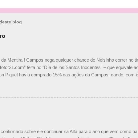
deste blog
ro
a da Mentira ! Campos nega qualquer chance de Nelsinho correr no t
Motor21.com” feita no "Día de los Santos Inocentes" – que equivale ao
on Piquet havia comprado 15% das ações da Campos, dando, com is
Piquet, foi esclarecida de uma vez por todas por Daniele Audetto, dir
 foi taxativo ao declarar que o brasileiro não será o companheiro de
 nós recebemos uma oferta de Piquet", admitiu Audetto. “Mas depois
o podemos ter dois brasileiros”, explicou, dizendo ainda que não tem
o Nelson Piquet. “Ele é um bom piloto, rápido e experiente.” Audetto
e parte da Campos feita por Piquet não corresponde à realidade. “O
nto seria menor do que aquilo que outros pilotos podem trazer: italiano
confirmado sobre ele continuar na Alfa para o ano que vem como p