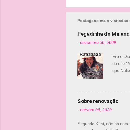
Postagens mais visitadas 
Pegadinha do Maland
-
dezembro 30, 2009
Era o Di
do site “
que Nels
Nelsinho 
dirigente
verdade,
Senna, nã
Sobre renovação
tricampeã
-
outubro 08, 2020
compra d
investime
Segundo Kimi, não há nada 