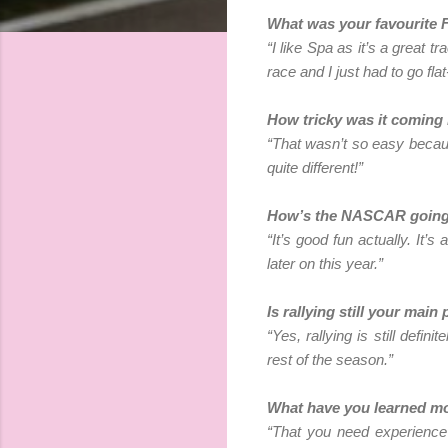
What was your favourite 
“I like Spa as it’s a great
race and I just had to go flat
How tricky was it coming b
“That wasn’t so easy becaus
quite different!”
How’s the NASCAR goin
“It’s good fun actually. It’
later on this year.”
Is rallying still your main 
“Yes, rallying is still def
rest of the season.”
What have you learned mo
“That you need experience 