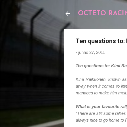
OCTETO RACI
Ten questions to:
-
junho 27, 2011
Ten questions to: Kimi R
Kimi Raikkonen, known as '
away when it comes to inte
managed to make him melt. A l
What is your favourite ral
“There are still some rallies 
always nice to go home to Fin