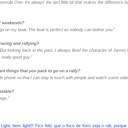
 Formula One: it’s always the last little bit that makes the difference but
at weekends?
d go on my boat. The boat is perfect as nobody can bother you.”
acing and rallying?
. But looking back in the past, I always liked the character of Jame
 really good guy.”
nt things that you pack to go on a rally?
 phone so that I can stay in touch with people and watch some vide
etable?
ings.”
a. Light, bem light!!! Fico feliz que o foco de Kimi seja o rali, por