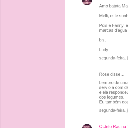
Amo batata Manu
Melli, este sonh
Pois é Fanny, e
marcas d'água 
bjs,
Ludy
segunda-feira, 
Rose disse…
Lembro de uma e
sérvio a comida
e ela responde
dos legumes.
Eu também gost
segunda-feira,
Octeto Racing