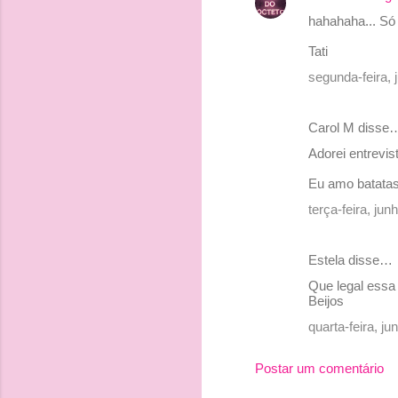
hahahaha... Só 
Tati
segunda-feira,
Carol M disse
Adorei entrevis
Eu amo batatas
terça-feira, ju
Estela disse…
Que legal essa 
Beijos
quarta-feira, j
Postar um comentário