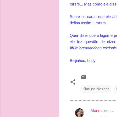
rsrsrs... Mas como ele diss
Sobre os caras que ele a
defina assim!!! rsrsrs...
Quer dizer que o legume pr
ele fez questão de dize
#Kimiagradandoanutricion
Beijinhos, Ludy
Kimi na Nascar
Manu
disse…
C