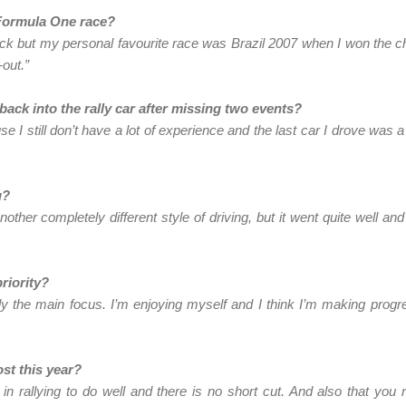
Formula One race?
 track but my personal favourite race was Brazil 2007 when I won the 
-out.”
ack into the rally car after missing two events?
e I still don’t have a lot of experience and the last car I drove w
g?
s another completely different style of driving, but it went quite well 
priority?
initely the main focus. I’m enjoying myself and I think I’m making pro
st this year?
in rallying to do well and there is no short cut. And also that you