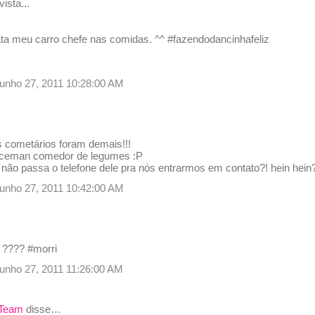
ista...
ata meu carro chefe nas comidas. ^^ #fazendodancinhafeliz
 junho 27, 2011 10:28:00 AM
 cometários foram demais!!!
 Iceman comedor de legumes :P
e não passa o telefone dele pra nós entrarmos em contato?! hein hei
 junho 27, 2011 10:42:00 AM
a ???? #morri
junho 27, 2011 11:26:00 AM
 Team
disse…