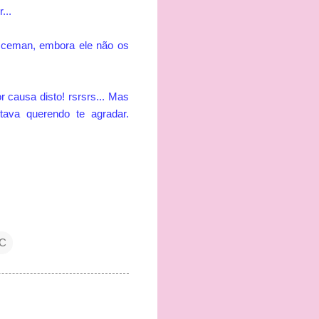
...
Iceman, embora ele não os
 causa disto! rsrsrs... Mas
ava querendo te agradar.
C