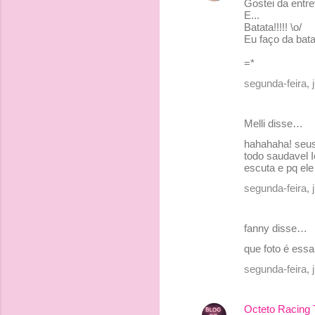
Gostei da entrev
o
E...
Batata!!!!! \o/
m
Eu faço da bat
e
=*
n
segunda-feira,
t
á
Melli disse…
r
hahahaha! seus
i
todo saudavel
o
escuta e pq el
s
segunda-feira,
fanny disse…
que foto é ess
segunda-feira, 
Octeto Racing