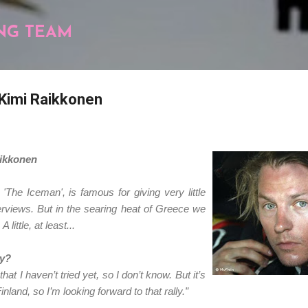
Pular para o conteúdo principal
NG TEAM
 Kimi Raikkonen
aikkonen
The Iceman', is famous for giving very little
rviews. But in the searing heat of Greece we
ittle, at least...
ly?
that I haven’t tried yet, so I don’t know. But it’s
land, so I’m looking forward to that rally.”