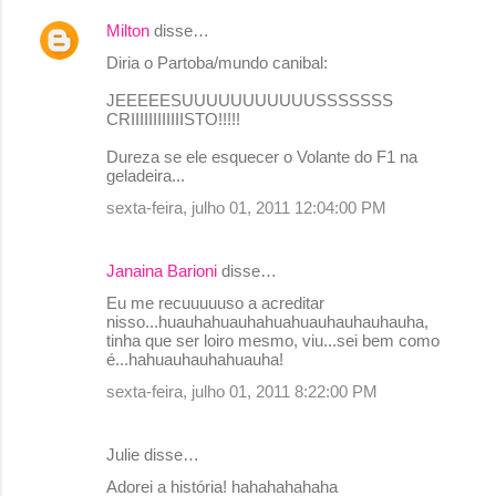
Milton
disse…
Diria o Partoba/mundo canibal:
JEEEEESUUUUUUUUUUUSSSSSSS
CRIIIIIIIIIIIISTO!!!!!
Dureza se ele esquecer o Volante do F1 na
geladeira...
sexta-feira, julho 01, 2011 12:04:00 PM
Janaina Barioni
disse…
Eu me recuuuuuso a acreditar
nisso...huauhahuauhahuahuauhauhauhauha,
tinha que ser loiro mesmo, viu...sei bem como
é...hahuauhauhahuauha!
sexta-feira, julho 01, 2011 8:22:00 PM
Julie disse…
Adorei a história! hahahahahaha