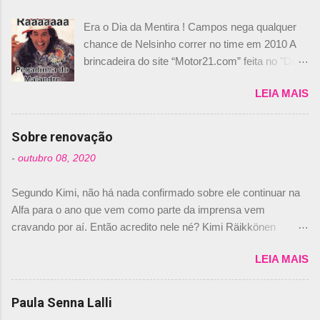
Era o Dia da Mentira ! Campos nega qualquer
chance de Nelsinho correr no time em 2010 A
brincadeira do site “Motor21.com” feita no "Día
de los Santos Inocentes" – que equivale ao 1º
LEIA MAIS
de abril –, afirmando que Nelson Piquet havia
comprado 15% das ações da Campos, dando,
com isso, um lugar no time a Nelsinho Piquet,
Sobre renovação
foi esclarecida de uma vez por todas por
-
outubro 08, 2020
Daniele Audetto, diretor da escuderia. O
dirigente foi taxativo ao declarar que o brasileiro
Segundo Kimi, não há nada confirmado sobre ele continuar na
não será o companheiro de Bruno Senna em
Alfa para o ano que vem como parte da imprensa vem
2010. "Na verdade, nós recebemos uma oferta
cravando por aí. Então acredito nele né? Kimi Räikkönen
de Piquet", admitiu Audetto. “Mas depois de ter
answers latest rumours: "If you believe the news then it’s the
assinado com Bruno Senna, não podemos ter
LEIA MAIS
truth but I’ve never had an option in my contract so that’s
dois brasileiros”, explicou, dizendo ainda que
should, pretty much, tell you that it’s not true." #Kimi7 #EifelGP
não tem nada contra o filho do tricampeão
#AlfaRomeoRacing pic.twitter.com/77EDVn39Ia — Kimi
Paula Senna Lalli
Nelson Piquet. “Ele é um bom piloto, rápido e
Räikkönen #7 (@FansOfKR) October 8, 2020 Abaixo, o
experiente.” Audetto disse ainda que a suposta