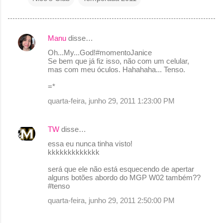
Manu
disse…
C
Oh...My...God!#momentoJanice
o
Se bem que já fiz isso, não com um celular,
mas com meu óculos. Hahahaha... Tenso.
m
e
=*
n
quarta-feira, junho 29, 2011 1:23:00 PM
t
á
TW
disse…
r
essa eu nunca tinha visto!
kkkkkkkkkkkkk
i
o
será que ele não está esquecendo de apertar
alguns botões abordo do MGP W02 também??
s
#tenso
quarta-feira, junho 29, 2011 2:50:00 PM