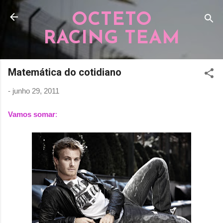
Pular para o conteúdo principal
OCTETO
RACING TEAM
Matemática do cotidiano
-
junho 29, 2011
Vamos somar
: