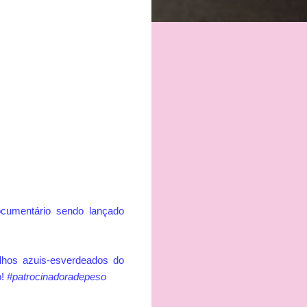
ocumentário sendo lançado
lhos azuis-esverdeados do
!
#patrocinadoradepeso