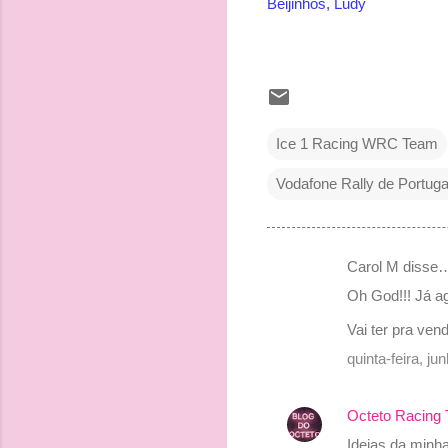
Beijinhos, Ludy
Ice 1 Racing WRC Team
Vodafone Rally de Portuga
Carol M disse
C
Oh God!!! Já ag
o
Vai ter pra ve
m
quinta-feira, j
e
n
Octeto Racing
t
Ideias da minha
á