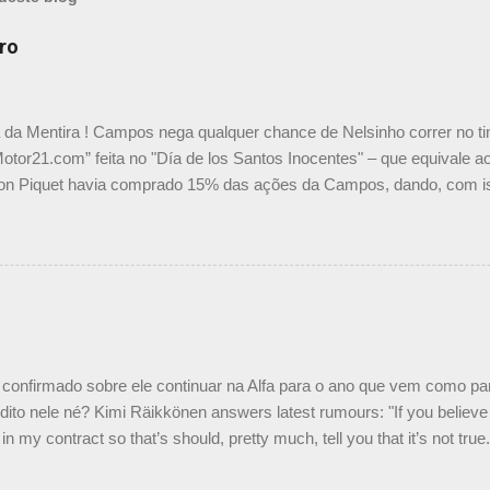
ro
a da Mentira ! Campos nega qualquer chance de Nelsinho correr no t
Motor21.com” feita no "Día de los Santos Inocentes" – que equivale ao
on Piquet havia comprado 15% das ações da Campos, dando, com is
Piquet, foi esclarecida de uma vez por todas por Daniele Audetto, dir
 foi taxativo ao declarar que o brasileiro não será o companheiro de
 nós recebemos uma oferta de Piquet", admitiu Audetto. “Mas depois
o podemos ter dois brasileiros”, explicou, dizendo ainda que não tem
o Nelson Piquet. “Ele é um bom piloto, rápido e experiente.” Audetto
e parte da Campos feita por Piquet não corresponde à realidade. “O
nto seria menor do que aquilo que outros pilotos podem trazer: italiano
confirmado sobre ele continuar na Alfa para o ano que vem como p
ito nele né? Kimi Räikkönen answers latest rumours: "If you believe t
in my contract so that’s should, pretty much, tell you that it’s not tru
tter.com/77EDVn39Ia — Kimi Räikkönen #7 (@FansOfKR) October 8,