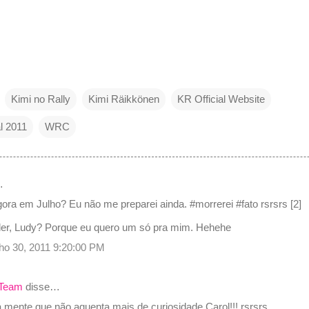
Kimi no Rally
Kimi Räikkönen
KR Official Website
l 2011
WRC
…
ora em Julho? Eu não me preparei ainda. #morrerei #fato rsrsrs [2]
nder, Ludy? Porque eu quero um só pra mim. Hehehe
unho 30, 2011 9:20:00 PM
 Team
disse…
 mente que não aguenta mais de curiosidade Carol!!! rsrsrs...