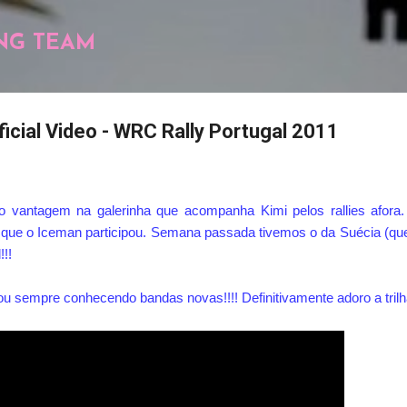
Pular para o conteúdo principal
NG TEAM
ficial Video - WRC Rally Portugal 2011
 vantagem na galerinha que acompanha Kimi pelos rallies afora.
s que o Iceman participou. Semana passada tivemos o da Suécia (qu
!!!
ou sempre conhecendo bandas novas!!!! Definitivamente adoro a tril