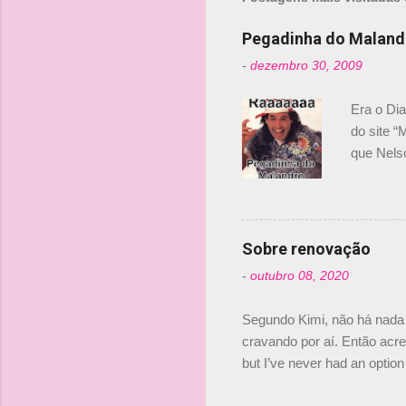
Pegadinha do Maland
-
dezembro 30, 2009
Era o Di
do site “
que Nels
Nelsinho 
dirigente
verdade,
Senna, nã
Sobre renovação
tricampeã
-
outubro 08, 2020
compra d
investime
Segundo Kimi, não há nada 
cravando por aí. Então acred
but I’ve never had an option 
#AlfaRomeoRacing pic.twi