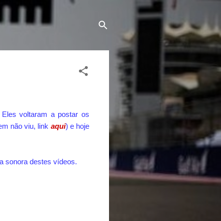
 Eles voltaram a postar os
em não viu, link
aqui
) e hoje
ha sonora destes vídeos.