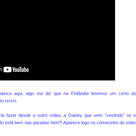
ásico aqui, algo me diz que na Finlândia teremos um certo d
ato
rsrsrs
ia fazer desde o outro vídeo, a Oakley que vem "vestindo" os o
o está bem nas paradas hein?! Aparece logo no comecinho do vídeo