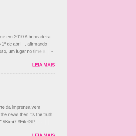
ime em 2010 A brincadeira
 1º de abril –, afirmando
so, um lugar no time a
etor da escuderia. O
LEIA MAIS
 Bruno Senna em 2010. "Na
 de ter assinado com Bruno
 nada contra o filho do
 disse ainda que a suposta
 suposto 15% de
s, r...
arte da imprensa vem
he news then it’s the truth
e." #Kimi7 #EifelGP
 2020 Abaixo, o Romain
LEIA MAIS