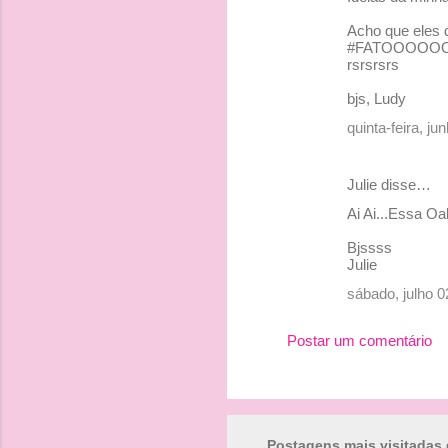
r
Acho que eles 
#FATOOOO
i
rsrsrsrs
o
bjs, Ludy
s
quinta-feira, j
Julie disse…
Ai Ai...Essa Oa
Bjssss
Julie
sábado, julho 
Postar um comentário
Postagens mais visitadas 