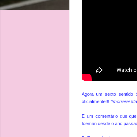
Agora um sexto sentido b
oficialmente!!!
#morrerei #f
E um comentário que quer
Iceman desde o ano passad