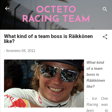
Pular para o conteúdo principal
OCTETO
RACING TEAM
What kind of a team boss is Räikkönen
like?
-
fevereiro 04, 2011
What kind
of a team
boss is
Räikkönen
like?
- Ice One
Racing was
born to