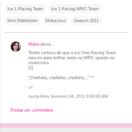
Ice 1 Racing Team
Ice 1 Racing WRC Team
Kimi Räikkönen
Motocross
Season 2011
Manu
disse…
C
Tenho certeza de que a Ice One Racing Team
o
nasceu para brilhar, tanto no WRC quanto no
motocross.
m
[2]
e
"Chefinho, chefinho, chefinho..." ^^
n
=*
t
sexta-feira, fevereiro 04, 2011 8:40:00 AM
á
r
Postar um comentário
i
o
s