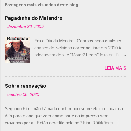
Postagens mais visitadas deste blog
Pegadinha do Malandro
-
dezembro 30, 2009
Era o Dia da Mentira ! Campos nega qualquer
chance de Nelsinho correr no time em 2010 A
brincadeira do site “Motor21.com” feita no "Día
de los Santos Inocentes" – que equivale ao 1º
LEIA MAIS
de abril –, afirmando que Nelson Piquet havia
comprado 15% das ações da Campos, dando,
com isso, um lugar no time a Nelsinho Piquet,
Sobre renovação
foi esclarecida de uma vez por todas por
-
outubro 08, 2020
Daniele Audetto, diretor da escuderia. O
dirigente foi taxativo ao declarar que o brasileiro
Segundo Kimi, não há nada confirmado sobre ele continuar na
não será o companheiro de Bruno Senna em
Alfa para o ano que vem como parte da imprensa vem
2010. "Na verdade, nós recebemos uma oferta
cravando por aí. Então acredito nele né? Kimi Räikkönen
de Piquet", admitiu Audetto. “Mas depois de ter
answers latest rumours: "If you believe the news then it’s the