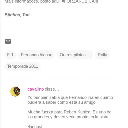
Mais informações, posto aqui! #FORZAKUBICA!!!
Bjinhos, Tati
F-1
Fernando Alonso
Outros pilotos ...
Rally
Temporada 2011
cavallino
disse…
C
Yo también sabía que Fernando iría en cuanto
o
pudiera a saber cómo está su amigo.
m
Mucha fuerza para Robert Kubica. Es uno de
e
los grandes y deseo verle pronto en la pista.
n
Bjinhos!