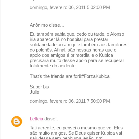
t
domingo, fevereiro 06, 2011 5:02:00 PM
á
r
Anônimo disse…
i
Eu também sabia que, cedo ou tarde, o Alonso
o
iria aparecer lá no hospital para prestar
solidariedade ao amigo e também aos familiares
s
do polonês. Afinal, são nessas horas que o
apoio dos amigos é primordial e o Kubica
precisará muito desse apoio para se recuperar
totalmente do acidente.
That's the friends are for!!#ForzaKubica
Super bjs
Julie
domingo, fevereiro 06, 2011 7:50:00 PM
Letícia
disse…
Tati acredite, eu pensei o mesmo que vc! Eles
são muito amigos. Se Deus quiser Kubica vai
sair dessa sem nenhuma lesão. (yn'.