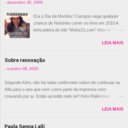
-
dezembro 30, 2009
Era o Dia da Mentira ! Campos nega qualquer
chance de Nelsinho correr no time em 2010 A
brincadeira do site “Motor21.com” feita no "Día
de los Santos Inocentes" – que equivale ao 1º
LEIA MAIS
de abril –, afirmando que Nelson Piquet havia
comprado 15% das ações da Campos, dando,
com isso, um lugar no time a Nelsinho Piquet,
Sobre renovação
foi esclarecida de uma vez por todas por
-
outubro 08, 2020
Daniele Audetto, diretor da escuderia. O
dirigente foi taxativo ao declarar que o brasileiro
Segundo Kimi, não há nada confirmado sobre ele continuar na
não será o companheiro de Bruno Senna em
Alfa para o ano que vem como parte da imprensa vem
2010. "Na verdade, nós recebemos uma oferta
cravando por aí. Então acredito nele né? Kimi Räikkönen
de Piquet", admitiu Audetto. “Mas depois de ter
answers latest rumours: "If you believe the news then it’s the
assinado com Bruno Senna, não podemos ter
LEIA MAIS
truth but I’ve never had an option in my contract so that’s
dois brasileiros”, explicou, dizendo ainda que
should, pretty much, tell you that it’s not true." #Kimi7 #EifelGP
não tem nada contra o filho do tricampeão
#AlfaRomeoRacing pic.twitter.com/77EDVn39Ia — Kimi
Paula Senna Lalli
Nelson Piquet. “Ele é um bom piloto, rápido e