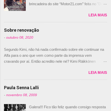
brincadeira do site “Motor21.com” feita no "Día
de los Santos Inocentes" – que equivale ao 1º
LEIA MAIS
de abril –, afirmando que Nelson Piquet havia
comprado 15% das ações da Campos, dando,
com isso, um lugar no time a Nelsinho Piquet,
Sobre renovação
foi esclarecida de uma vez por todas por
-
outubro 08, 2020
Daniele Audetto, diretor da escuderia. O
dirigente foi taxativo ao declarar que o brasileiro
Segundo Kimi, não há nada confirmado sobre ele continuar na
não será o companheiro de Bruno Senna em
Alfa para o ano que vem como parte da imprensa vem
2010. "Na verdade, nós recebemos uma oferta
cravando por aí. Então acredito nele né? Kimi Räikkönen
de Piquet", admitiu Audetto. “Mas depois de ter
answers latest rumours: "If you believe the news then it’s the
assinado com Bruno Senna, não podemos ter
LEIA MAIS
truth but I’ve never had an option in my contract so that’s
dois brasileiros”, explicou, dizendo ainda que
should, pretty much, tell you that it’s not true." #Kimi7 #EifelGP
não tem nada contra o filho do tricampeão
#AlfaRomeoRacing pic.twitter.com/77EDVn39Ia — Kimi
Paula Senna Lalli
Nelson Piquet. “Ele é um bom piloto, rápido e
Räikkönen #7 (@FansOfKR) October 8, 2020 Abaixo, o
experiente.” Audetto disse ainda que a suposta
-
novembro 08, 2009
Romain falando sobre o fato do Iceman estar há tantos anos na
compra de parte da Campos feita por Piquet
F1. What is it like to have Kimi as a team mate? 🙌 Over to you,
não corresponde à realidade. “O suposto 15%
Galera!!! Fico tão feliz quando consigo resposta
@RGrosjean ! #EifelGP 🇩🇪 #F1
de investimento seria menor do que aquilo que