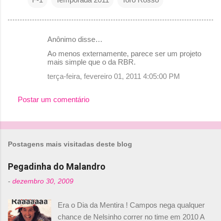
Anônimo disse…
C
Ao menos externamente, parece ser um projeto
o
mais simple que o da RBR.
m
terça-feira, fevereiro 01, 2011 4:05:00 PM
e
Postar um comentário
n
t
á
r
Postagens mais visitadas deste blog
i
Pegadinha do Malandro
o
-
dezembro 30, 2009
s
Era o Dia da Mentira ! Campos nega qualquer
chance de Nelsinho correr no time em 2010 A