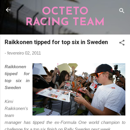
Pular para o conteúdo principal
OCTETO
RACING TEAM
Raikkonen tipped for top six in Sweden
-
fevereiro 02, 2011
Raikkonen
tipped for
top six in
Sweden
Kimi
Raikkonen's
team
manager has tipped the ex-Formula One world champion to
challenge for a top six finish on Rally Sweden next week.