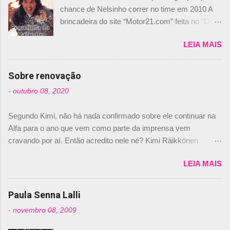
chance de Nelsinho correr no time em 2010 A
brincadeira do site “Motor21.com” feita no "Día
de los Santos Inocentes" – que equivale ao 1º
LEIA MAIS
de abril –, afirmando que Nelson Piquet havia
comprado 15% das ações da Campos, dando,
com isso, um lugar no time a Nelsinho Piquet,
Sobre renovação
foi esclarecida de uma vez por todas por
-
outubro 08, 2020
Daniele Audetto, diretor da escuderia. O
dirigente foi taxativo ao declarar que o brasileiro
Segundo Kimi, não há nada confirmado sobre ele continuar na
não será o companheiro de Bruno Senna em
Alfa para o ano que vem como parte da imprensa vem
2010. "Na verdade, nós recebemos uma oferta
cravando por aí. Então acredito nele né? Kimi Räikkönen
de Piquet", admitiu Audetto. “Mas depois de ter
answers latest rumours: "If you believe the news then it’s the
assinado com Bruno Senna, não podemos ter
LEIA MAIS
truth but I’ve never had an option in my contract so that’s
dois brasileiros”, explicou, dizendo ainda que
should, pretty much, tell you that it’s not true." #Kimi7 #EifelGP
não tem nada contra o filho do tricampeão
#AlfaRomeoRacing pic.twitter.com/77EDVn39Ia — Kimi
Paula Senna Lalli
Nelson Piquet. “Ele é um bom piloto, rápido e
Räikkönen #7 (@FansOfKR) October 8, 2020 Abaixo, o
experiente.” Audetto disse ainda que a suposta
-
novembro 08, 2009
Romain falando sobre o fato do Iceman estar há tantos anos na
compra de parte da Campos feita por Piquet
F1. What is it like to have Kimi as a team mate? 🙌 Over to you,