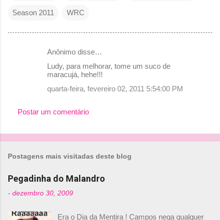
Season 2011
WRC
Anônimo disse…
C
Ludy, para melhorar, tome um suco de
o
maracujá, hehe!!!
m
quarta-feira, fevereiro 02, 2011 5:54:00 PM
e
Postar um comentário
n
t
á
r
Postagens mais visitadas deste blog
i
Pegadinha do Malandro
o
-
dezembro 30, 2009
s
Era o Dia da Mentira ! Campos nega qualquer