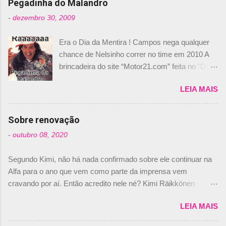
Pegadinha do Malandro
-
dezembro 30, 2009
Era o Dia da Mentira ! Campos nega qualquer
chance de Nelsinho correr no time em 2010 A
brincadeira do site “Motor21.com” feita no "Día
de los Santos Inocentes" – que equivale ao 1º
LEIA MAIS
de abril –, afirmando que Nelson Piquet havia
comprado 15% das ações da Campos, dando,
com isso, um lugar no time a Nelsinho Piquet,
Sobre renovação
foi esclarecida de uma vez por todas por
-
outubro 08, 2020
Daniele Audetto, diretor da escuderia. O
dirigente foi taxativo ao declarar que o brasileiro
Segundo Kimi, não há nada confirmado sobre ele continuar na
não será o companheiro de Bruno Senna em
Alfa para o ano que vem como parte da imprensa vem
2010. "Na verdade, nós recebemos uma oferta
cravando por aí. Então acredito nele né? Kimi Räikkönen
de Piquet", admitiu Audetto. “Mas depois de ter
answers latest rumours: "If you believe the news then it’s the
assinado com Bruno Senna, não podemos ter
LEIA MAIS
truth but I’ve never had an option in my contract so that’s
dois brasileiros”, explicou, dizendo ainda que
should, pretty much, tell you that it’s not true." #Kimi7 #EifelGP
não tem nada contra o filho do tricampeão