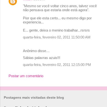
C
"Mesmo se você voltar cinco anos, talvez você
o
não pensava que estaria onde está agora".
m
Pior que ele esta certo... eu mesmo digo por
e
experiencia...
n
E... gente, deixa o menino trabalhar...rsrsrs
t
quarta-feira, fevereiro 02, 2011 11:50:00 AM
á
r
Anônimo disse…
i
Sábias palavras azuis!!!
o
quarta-feira, fevereiro 02, 2011 12:15:00 PM
s
Postar um comentário
Postagens mais visitadas deste blog