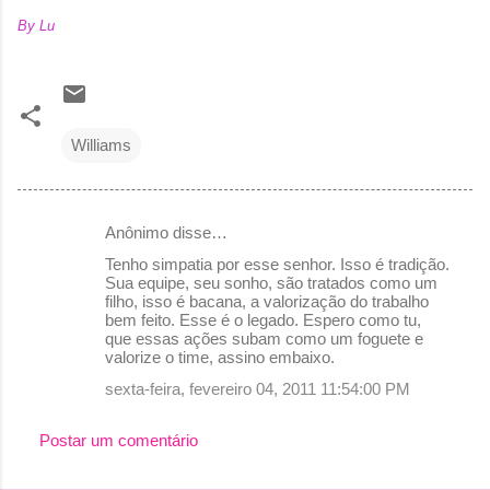
By Lu
Williams
Anônimo disse…
C
Tenho simpatia por esse senhor. Isso é tradição.
o
Sua equipe, seu sonho, são tratados como um
filho, isso é bacana, a valorização do trabalho
m
bem feito. Esse é o legado. Espero como tu,
e
que essas ações subam como um foguete e
valorize o time, assino embaixo.
n
sexta-feira, fevereiro 04, 2011 11:54:00 PM
t
á
Postar um comentário
r
i