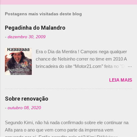
o
Postagens mais visitadas deste blog
s
Pegadinha do Malandro
-
dezembro 30, 2009
Era o Dia da Mentira ! Campos nega qualquer
chance de Nelsinho correr no time em 2010 A
brincadeira do site “Motor21.com” feita no "Día
de los Santos Inocentes" – que equivale ao 1º
LEIA MAIS
de abril –, afirmando que Nelson Piquet havia
comprado 15% das ações da Campos, dando,
com isso, um lugar no time a Nelsinho Piquet,
Sobre renovação
foi esclarecida de uma vez por todas por
-
outubro 08, 2020
Daniele Audetto, diretor da escuderia. O
dirigente foi taxativo ao declarar que o brasileiro
Segundo Kimi, não há nada confirmado sobre ele continuar na
não será o companheiro de Bruno Senna em
Alfa para o ano que vem como parte da imprensa vem
2010. "Na verdade, nós recebemos uma oferta