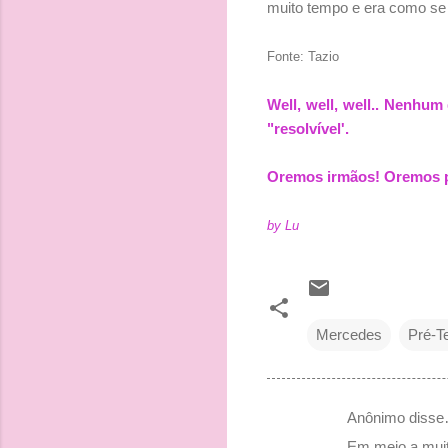
muito tempo e era como se e
Fonte: Tazio
Well, well, well.. Nenhu
"resolvível'.
Oremos irmãos! Oremos pa
by Lu
Mercedes
Pré-T
Anônimo diss
C
Em meio a muit