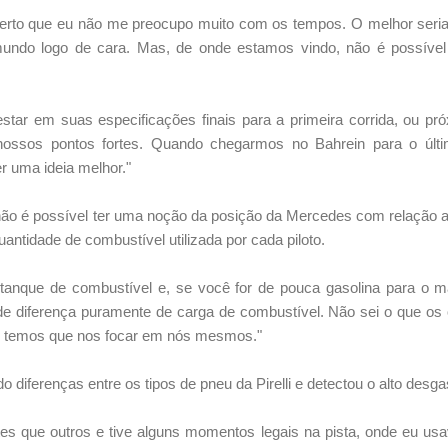
erto que eu não me preocupo muito com os tempos. O melhor seria
mundo logo de cara. Mas, de onde estamos vindo, não é possível 
ar em suas especificações finais para a primeira corrida, ou pró
ossos pontos fortes. Quando chegarmos no Bahrein para o últi
 uma ideia melhor."
o é possível ter uma noção da posição da Mercedes com relação ao
uantidade de combustível utilizada por cada piloto.
tanque de combustível e, se você for de pouca gasolina para o 
e diferença puramente de carga de combustível. Não sei o que os 
e temos que nos focar em nós mesmos."
o diferenças entre os tipos de pneu da Pirelli e detectou o alto des
tes que outros e tive alguns momentos legais na pista, onde eu us