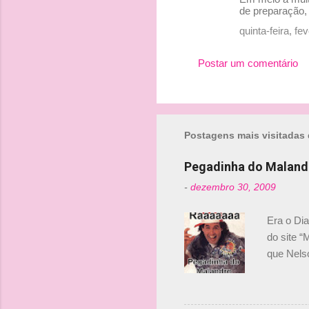
o
de preparação,
m
quinta-feira, f
e
Postar um comentário
n
t
á
r
Postagens mais visitadas 
i
o
Pegadinha do Maland
s
-
dezembro 30, 2009
Era o Di
do site “
que Nels
Nelsinho 
dirigente
verdade,