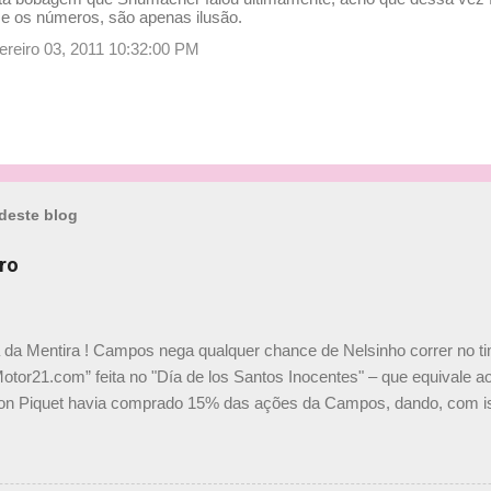
 e os números, são apenas ilusão.
evereiro 03, 2011 10:32:00 PM
deste blog
ro
a da Mentira ! Campos nega qualquer chance de Nelsinho correr no t
Motor21.com” feita no "Día de los Santos Inocentes" – que equivale ao
on Piquet havia comprado 15% das ações da Campos, dando, com is
Piquet, foi esclarecida de uma vez por todas por Daniele Audetto, dir
 foi taxativo ao declarar que o brasileiro não será o companheiro de
 nós recebemos uma oferta de Piquet", admitiu Audetto. “Mas depois