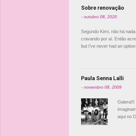
Senna, nã
Sobre renovação
tricampeã
-
outubro 08, 2020
compra d
investime
Segundo Kimi, não há nada 
cravando por aí. Então acred
but I’ve never had an option 
#AlfaRomeoRacing pic.twi
falando sobre o fato do Ice
@RGrosjean ! #EifelGP 🇩
Paula Senna Lalli
-
novembro 08, 2009
Galera!!!
imaginam.
aqui no O
esta foto
Bruno, é