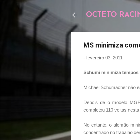
OCTETO RACI
MS minimiza com
-
fevereiro 03, 2011
Schumi minimiza tempos 
Michael Schumacher não es
Depois de o modelo MGP 
completou 110 voltas nesta 
No entanto, o alemão mini
concentrado no trabalho den