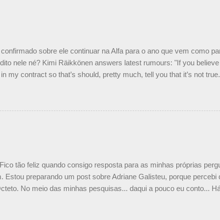
o podemos ter dois brasileiros”, explicou, dizendo ainda que não tem
o Nelson Piquet. “Ele é um bom piloto, rápido e experiente.” Audetto
e parte da Campos feita por Piquet não corresponde à realidade. “O
nto seria menor do que aquilo que outros pilotos podem trazer: italiano
confirmado sobre ele continuar na Alfa para o ano que vem como p
ito nele né? Kimi Räikkönen answers latest rumours: "If you believe t
in my contract so that’s should, pretty much, tell you that it’s not tru
tter.com/77EDVn39Ia — Kimi Räikkönen #7 (@FansOfKR) October 8,
man estar há tantos anos na F1. What is it like to have Kimi as a tea
 #F1 pic.twitter.com/GSAu1LWnwW — Formula 1 (@F1) October 8, 
 Fico tão feliz quando consigo resposta para as minhas próprias per
 Estou preparando um post sobre Adriane Galisteu, porque percebi q
cteto. No meio das minhas pesquisas... daqui a pouco eu conto... Há 
 aqui: Na época, rendeu um burburinho, porque legendei a foto, dize
 sua irmã caçula, Paula Senna. Fui questionada, porque todos acha