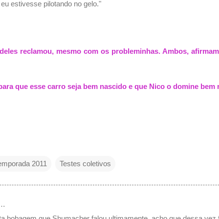
u estivesse pilotando no gelo."
m deles reclamou, mesmo com os probleminhas. Ambos, afirmam
ra que esse carro seja bem nascido e que Nico o domine bem 
emporada 2011
Testes coletivos
e…
a bobagem que Shumacher falou ultimamente, acho que dessa vez fo