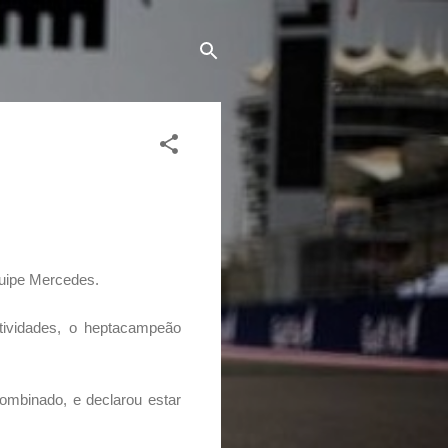
quipe Mercedes.
ividades, o heptacampeão
ombinado, e declarou estar