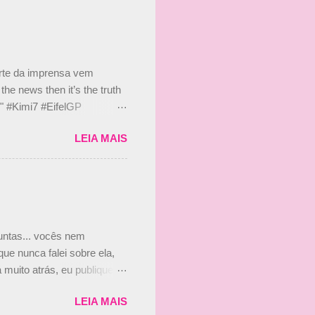
 nada contra o filho do
 disse ainda que a suposta
 suposto 15% de
s, r...
arte da imprensa vem
he news then it’s the truth
e." #Kimi7 #EifelGP
 2020 Abaixo, o Romain
LEIA MAIS
m mate? 🙌 Over to you,
2020 Beijinhos, Ludy
guntas... vocês nem
ue nunca falei sobre ela,
muito atrás, eu publiquei
ndo que a menina ao lado de
LEIA MAIS
vam que a Viviane Senna