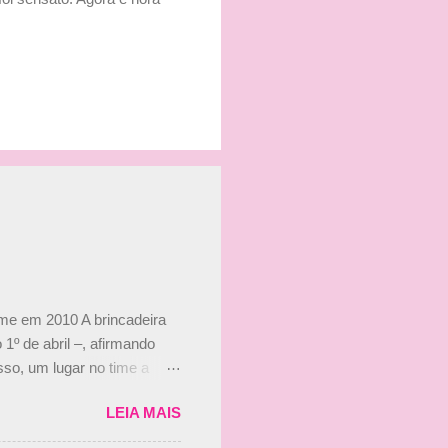
ime em 2010 A brincadeira
 1º de abril –, afirmando
so, um lugar no time a
etor da escuderia. O
LEIA MAIS
 Bruno Senna em 2010. "Na
 de ter assinado com Bruno