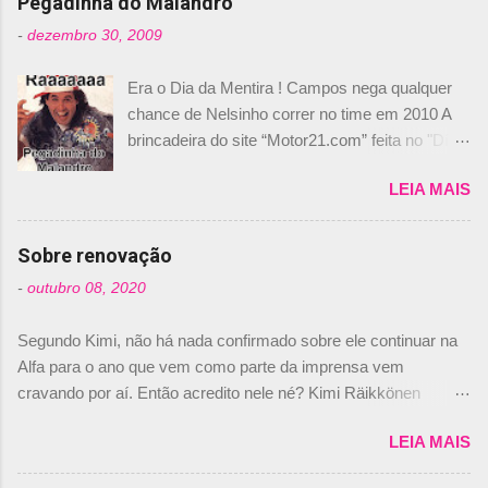
Pegadinha do Malandro
-
dezembro 30, 2009
Era o Dia da Mentira ! Campos nega qualquer
chance de Nelsinho correr no time em 2010 A
brincadeira do site “Motor21.com” feita no "Día
de los Santos Inocentes" – que equivale ao 1º
LEIA MAIS
de abril –, afirmando que Nelson Piquet havia
comprado 15% das ações da Campos, dando,
com isso, um lugar no time a Nelsinho Piquet,
Sobre renovação
foi esclarecida de uma vez por todas por
-
outubro 08, 2020
Daniele Audetto, diretor da escuderia. O
dirigente foi taxativo ao declarar que o brasileiro
Segundo Kimi, não há nada confirmado sobre ele continuar na
não será o companheiro de Bruno Senna em
Alfa para o ano que vem como parte da imprensa vem
2010. "Na verdade, nós recebemos uma oferta
cravando por aí. Então acredito nele né? Kimi Räikkönen
de Piquet", admitiu Audetto. “Mas depois de ter
answers latest rumours: "If you believe the news then it’s the
assinado com Bruno Senna, não podemos ter
LEIA MAIS
truth but I’ve never had an option in my contract so that’s
dois brasileiros”, explicou, dizendo ainda que
should, pretty much, tell you that it’s not true." #Kimi7 #EifelGP
não tem nada contra o filho do tricampeão