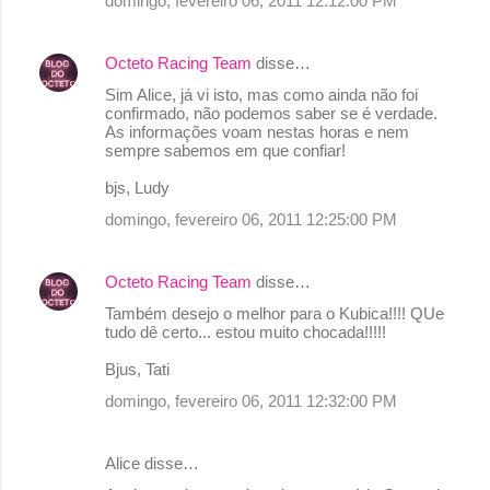
domingo, fevereiro 06, 2011 12:12:00 PM
o
s
Octeto Racing Team
disse…
Sim Alice, já vi isto, mas como ainda não foi
confirmado, não podemos saber se é verdade.
As informações voam nestas horas e nem
sempre sabemos em que confiar!
bjs, Ludy
domingo, fevereiro 06, 2011 12:25:00 PM
Octeto Racing Team
disse…
Também desejo o melhor para o Kubica!!!! QUe
tudo dê certo... estou muito chocada!!!!!
Bjus, Tati
domingo, fevereiro 06, 2011 12:32:00 PM
Alice disse…