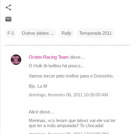
F-1
Outros pilotos ...
Rally
Temporada 2011
Octeto Racing Team
disse…
C
O Hulk tb twittou há pouco...
o
Vamos torcer pelo melhor para o Gonzinho.
m
e
Bjs, Lu M
n
domingo, fevereiro 06, 2011 10:26:00 AM
t
á
Alice disse…
r
Meninas, vcs leram que talvez vai ele vai ter
que ter a mão amputada? To chocada!
i