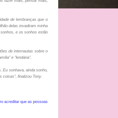
os fazer mais, pensar mais,
tidade de lembranças que o
ilhão delas invadiram minha
 sonhos, e os sonhos estão
tões de internautas sobre o
ília" e "lendária".
. Eu sonhava, ainda sonho,
 coisas", finalizou Tony.
ro acreditar que as pessoas