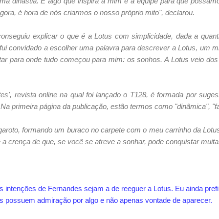
ima dinastia. É algo que inspira a mim e à equipe para que possam
gora, é hora de nós criarmos o nosso próprio mito", declarou.
onseguiu explicar o que é a Lotus com simplicidade, dada a quan
fui convidado a escolher uma palavra para descrever a Lotus, um m
ltar para onde tudo começou para mim: os sonhos. A Lotus veio dos
s', revista online na qual foi lançado o T128, é formada por suges
 Na primeira página da publicação, estão termos como "dinâmica", "fam
garoto, formando um buraco no carpete com o meu carrinho da Lotus
 a crença de que, se você se atreve a sonhar, pode conquistar muitas
 intenções de Fernandes sejam a de reeguer a Lotus. Eu ainda prefi
as possuem admiração por algo e não apenas vontade de aparecer.