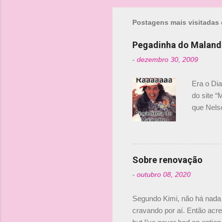
r
i
Postagens mais visitadas 
o
Pegadinha do Maland
s
-
dezembro 30, 2009
Era o Di
do site “
que Nels
Nelsinho 
dirigente
verdade,
Senna, nã
Sobre renovação
tricampeã
-
outubro 08, 2020
compra d
investime
Segundo Kimi, não há nada 
cravando por aí. Então acred