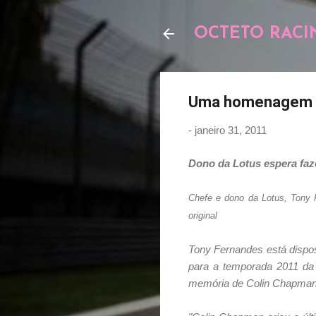
OCTETO RACI
Uma homenagem
-
janeiro 31, 2011
Dono da Lotus espera fa
Chefe e dono da Lotus, Tony 
original
Tony Fernandes está dispos
para a temporada 2011 da
memória de Colin Chapman, 