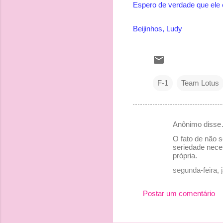
Espero de verdade que ele 
Beijinhos, Ludy
F-1
Team Lotus
Anônimo diss
C
O fato de não s
o
seriedade neces
própria.
m
segunda-feira, 
e
n
Postar um comentário
t
á