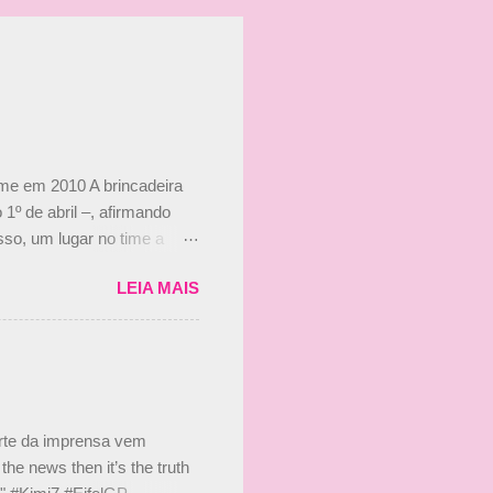
ime em 2010 A brincadeira
 1º de abril –, afirmando
so, um lugar no time a
etor da escuderia. O
LEIA MAIS
 Bruno Senna em 2010. "Na
 de ter assinado com Bruno
 nada contra o filho do
 disse ainda que a suposta
 suposto 15% de
s, r...
arte da imprensa vem
he news then it’s the truth