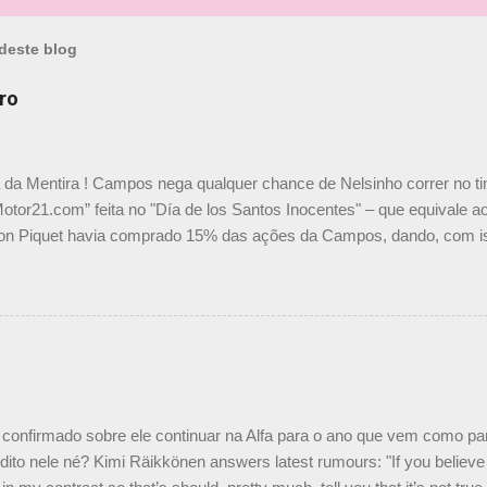
deste blog
ro
a da Mentira ! Campos nega qualquer chance de Nelsinho correr no t
Motor21.com” feita no "Día de los Santos Inocentes" – que equivale ao
on Piquet havia comprado 15% das ações da Campos, dando, com is
Piquet, foi esclarecida de uma vez por todas por Daniele Audetto, dir
 foi taxativo ao declarar que o brasileiro não será o companheiro de
 nós recebemos uma oferta de Piquet", admitiu Audetto. “Mas depois
o podemos ter dois brasileiros”, explicou, dizendo ainda que não tem
o Nelson Piquet. “Ele é um bom piloto, rápido e experiente.” Audetto
e parte da Campos feita por Piquet não corresponde à realidade. “O
nto seria menor do que aquilo que outros pilotos podem trazer: italiano
confirmado sobre ele continuar na Alfa para o ano que vem como p
ito nele né? Kimi Räikkönen answers latest rumours: "If you believe t