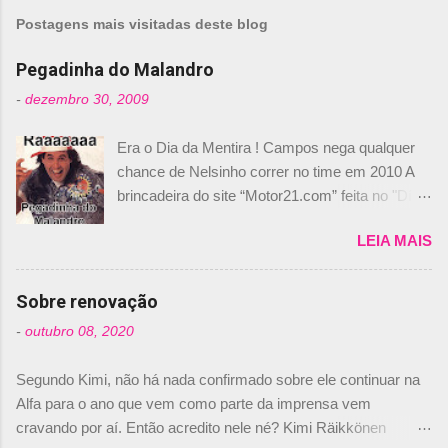
m
Postagens mais visitadas deste blog
e
n
Pegadinha do Malandro
t
-
dezembro 30, 2009
á
Era o Dia da Mentira ! Campos nega qualquer
r
chance de Nelsinho correr no time em 2010 A
i
brincadeira do site “Motor21.com” feita no "Día
o
de los Santos Inocentes" – que equivale ao 1º
s
LEIA MAIS
de abril –, afirmando que Nelson Piquet havia
comprado 15% das ações da Campos, dando,
com isso, um lugar no time a Nelsinho Piquet,
Sobre renovação
foi esclarecida de uma vez por todas por
-
outubro 08, 2020
Daniele Audetto, diretor da escuderia. O
dirigente foi taxativo ao declarar que o brasileiro
Segundo Kimi, não há nada confirmado sobre ele continuar na
não será o companheiro de Bruno Senna em
Alfa para o ano que vem como parte da imprensa vem
2010. "Na verdade, nós recebemos uma oferta
cravando por aí. Então acredito nele né? Kimi Räikkönen
de Piquet", admitiu Audetto. “Mas depois de ter