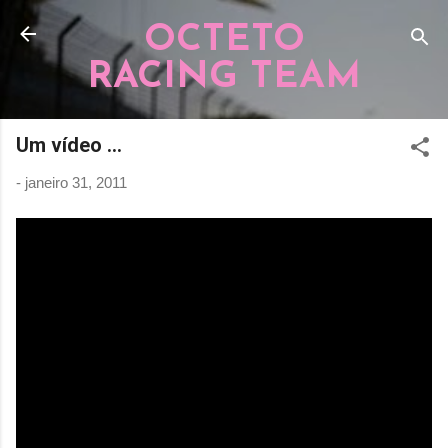
Pular para o conteúdo principal
OCTETO
RACING TEAM
Um vídeo ...
-
janeiro 31, 2011