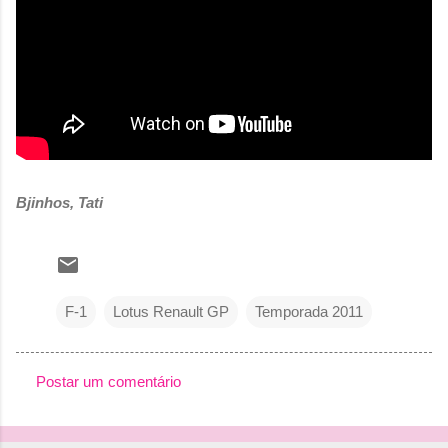
Bjinhos, Tati
F-1
Lotus Renault GP
Temporada 2011
Postar um comentário
C
o