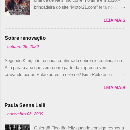
chance de Nelsinho correr no time em 2010 A
brincadeira do site “Motor21.com” feita no "Día
de los Santos Inocentes" – que equivale ao 1º
LEIA MAIS
de abril –, afirmando que Nelson Piquet havia
comprado 15% das ações da Campos, dando,
com isso, um lugar no time a Nelsinho Piquet,
Sobre renovação
foi esclarecida de uma vez por todas por
-
outubro 08, 2020
Daniele Audetto, diretor da escuderia. O
dirigente foi taxativo ao declarar que o brasileiro
Segundo Kimi, não há nada confirmado sobre ele continuar na
não será o companheiro de Bruno Senna em
Alfa para o ano que vem como parte da imprensa vem
2010. "Na verdade, nós recebemos uma oferta
cravando por aí. Então acredito nele né? Kimi Räikkönen
de Piquet", admitiu Audetto. “Mas depois de ter
answers latest rumours: "If you believe the news then it’s the
assinado com Bruno Senna, não podemos ter
LEIA MAIS
truth but I’ve never had an option in my contract so that’s
dois brasileiros”, explicou, dizendo ainda que
should, pretty much, tell you that it’s not true." #Kimi7 #EifelGP
não tem nada contra o filho do tricampeão
#AlfaRomeoRacing pic.twitter.com/77EDVn39Ia — Kimi
Paula Senna Lalli
Nelson Piquet. “Ele é um bom piloto, rápido e
Räikkönen #7 (@FansOfKR) October 8, 2020 Abaixo, o
experiente.” Audetto disse ainda que a suposta
-
novembro 08, 2009
Romain falando sobre o fato do Iceman estar há tantos anos na
compra de parte da Campos feita por Piquet
F1. What is it like to have Kimi as a team mate? 🙌 Over to you,
não corresponde à realidade. “O suposto 15%
Galera!!! Fico tão feliz quando consigo resposta