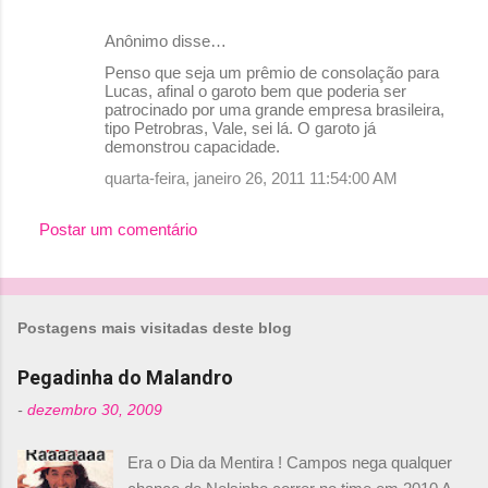
Anônimo disse…
C
Penso que seja um prêmio de consolação para
o
Lucas, afinal o garoto bem que poderia ser
patrocinado por uma grande empresa brasileira,
m
tipo Petrobras, Vale, sei lá. O garoto já
e
demonstrou capacidade.
n
quarta-feira, janeiro 26, 2011 11:54:00 AM
t
Postar um comentário
á
r
i
o
Postagens mais visitadas deste blog
s
Pegadinha do Malandro
-
dezembro 30, 2009
Era o Dia da Mentira ! Campos nega qualquer