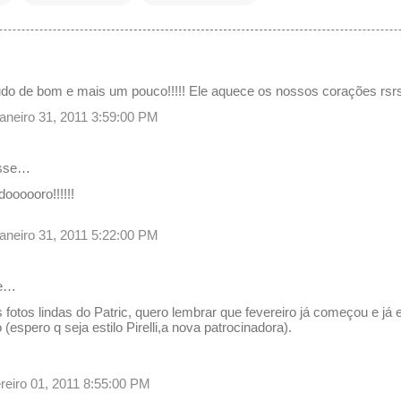
o de bom e mais um pouco!!!!! Ele aquece os nossos corações rsrs
janeiro 31, 2011 3:59:00 PM
isse…
oooooro!!!!!!
janeiro 31, 2011 5:22:00 PM
se…
 fotos lindas do Patric, quero lembrar que fevereiro já começou e já 
(espero q seja estilo Pirelli,a nova patrocinadora).
vereiro 01, 2011 8:55:00 PM