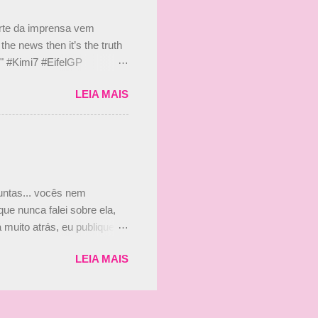
s, r...
arte da imprensa vem
he news then it’s the truth
e." #Kimi7 #EifelGP
 2020 Abaixo, o Romain
LEIA MAIS
m mate? 🙌 Over to you,
2020 Beijinhos, Ludy
guntas... vocês nem
ue nunca falei sobre ela,
muito atrás, eu publiquei
ndo que a menina ao lado de
LEIA MAIS
vam que a Viviane Senna
ias, e todo mundo acabou
is da Paula. Que alegria!!!!
os mais a mocinha. Vick