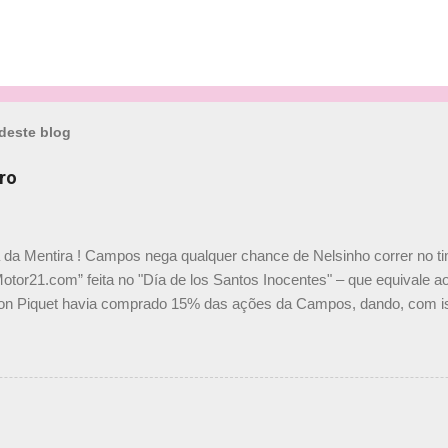
deste blog
ro
a da Mentira ! Campos nega qualquer chance de Nelsinho correr no t
Motor21.com” feita no "Día de los Santos Inocentes" – que equivale ao
on Piquet havia comprado 15% das ações da Campos, dando, com is
Piquet, foi esclarecida de uma vez por todas por Daniele Audetto, dir
 foi taxativo ao declarar que o brasileiro não será o companheiro de
 nós recebemos uma oferta de Piquet", admitiu Audetto. “Mas depois
o podemos ter dois brasileiros”, explicou, dizendo ainda que não tem
o Nelson Piquet. “Ele é um bom piloto, rápido e experiente.” Audetto
e parte da Campos feita por Piquet não corresponde à realidade. “O