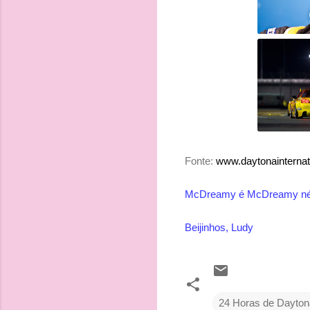
Fonte:
www.daytonainterna
McDreamy é McDreamy né men
Beijinhos, Ludy
24 Horas de Dayton