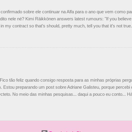
nto seria menor do que aquilo que outros pilotos podem trazer: italiano
confirmado sobre ele continuar na Alfa para o ano que vem como p
ito nele né? Kimi Räikkönen answers latest rumours: "If you believe t
in my contract so that’s should, pretty much, tell you that it’s not tru
tter.com/77EDVn39Ia — Kimi Räikkönen #7 (@FansOfKR) October 8,
man estar há tantos anos na F1. What is it like to have Kimi as a tea
 #F1 pic.twitter.com/GSAu1LWnwW — Formula 1 (@F1) October 8, 
 Fico tão feliz quando consigo resposta para as minhas próprias per
 Estou preparando um post sobre Adriane Galisteu, porque percebi q
cteto. No meio das minhas pesquisas... daqui a pouco eu conto... Há 
 aqui: Na época, rendeu um burburinho, porque legendei a foto, dize
 sua irmã caçula, Paula Senna. Fui questionada, porque todos acha
nas 2 filhos (Bruno e Bianca). Mas no final, mostrei outras referênc
o, que Ayrton tinha 3 sobrinhos. Hoje, finalmente, achei fotinhos atua
 Bonitinha, né? Bobeira, mas fiquei feliz. Acho que em 2010, verem