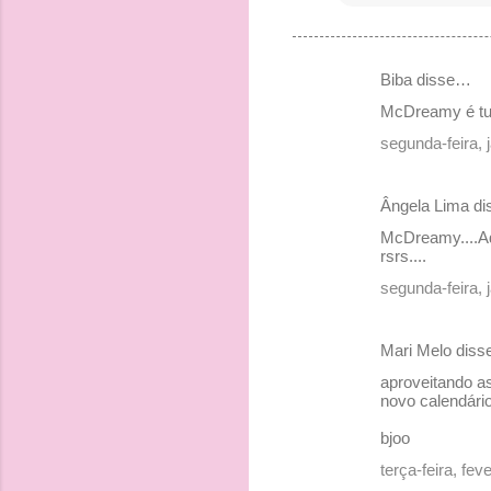
Biba disse…
C
McDreamy é tud
o
segunda-feira, 
m
e
Ângela Lima d
n
McDreamy....Ad
t
rsrs....
á
segunda-feira, 
r
i
Mari Melo dis
o
aproveitando as
s
novo calendário 
bjoo
terça-feira, fe