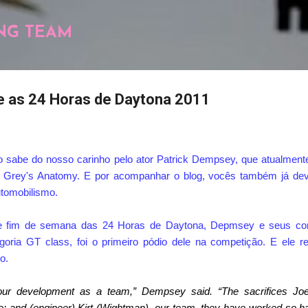
Pular para o conteúdo principal
NG TEAM
e as 24 Horas de Daytona 2011
abe do nosso carinho pelo ator Patrick Dempsey, que atualmente i
 Grey's Anatomy. E por acompanhar o blog, vocês também já deve
tomobilismo.
te fim de semana das 24 Horas de Daytona, Depmsey e seus co
goria GT class, foi o primeiro pódio dele na competição. E ele re
o.
or our development as a team,” Dempsey said. “The sacrifices J
re; and (engineer) Kirt (Wightman), our team, they have worked so h