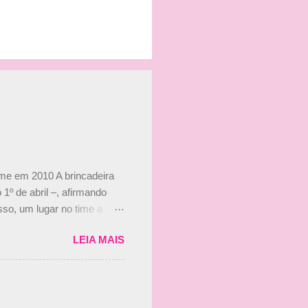
ime em 2010 A brincadeira
 1º de abril –, afirmando
so, um lugar no time a
etor da escuderia. O
LEIA MAIS
 Bruno Senna em 2010. "Na
 de ter assinado com Bruno
 nada contra o filho do
 disse ainda que a suposta
 suposto 15% de