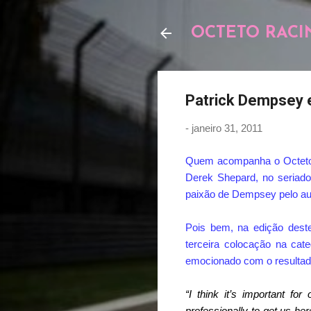
OCTETO RACI
Patrick Dempsey 
-
janeiro 31, 2011
Quem acompanha o Octeto s
Derek Shepard, no seriado
paixão de Dempsey pelo au
Pois bem, na edição des
terceira colocação na cate
emocionado com o resultad
“I think it’s important f
professionally to get us he