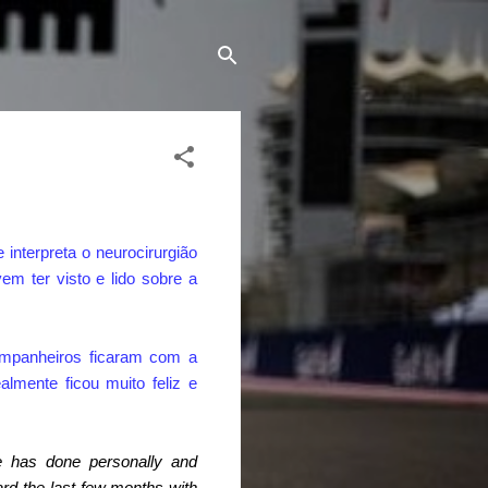
nterpreta o neurocirurgião
m ter visto e lido sobre a
mpanheiros ficaram com a
almente ficou muito feliz e
oe has done personally and
ard the last few months with