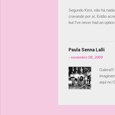
investime
Segundo Kimi, não há nada 
cravando por aí. Então acred
but I’ve never had an option 
#AlfaRomeoRacing pic.twi
falando sobre o fato do Ice
@RGrosjean ! #EifelGP 🇩
Paula Senna Lalli
-
novembro 08, 2009
Galera!!!
imaginam.
aqui no O
esta foto
Bruno, é
tinha ape
entendend
Vamos lá!