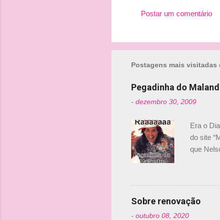
Postar um comentário
Postagens mais visitadas 
Pegadinha do Maland
-
dezembro 30, 2009
Era o Di
do site “
que Nels
Nelsinho 
dirigente
verdade,
Senna, nã
Sobre renovação
tricampeã
-
outubro 08, 2020
compra d