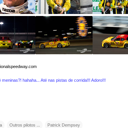
tionalspeedway.com
inas?! hahaha... Até nas pistas de corrida!!! Adoro!!!
a
Outros pilotos ...
Patrick Dempsey