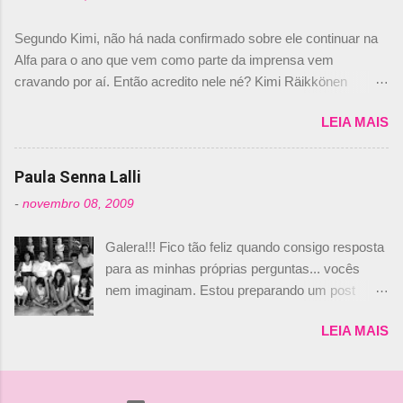
Daniele Audetto, diretor da escuderia. O
dirigente foi taxativo ao declarar que o brasileiro
Segundo Kimi, não há nada confirmado sobre ele continuar na
não será o companheiro de Bruno Senna em
Alfa para o ano que vem como parte da imprensa vem
2010. "Na verdade, nós recebemos uma oferta
cravando por aí. Então acredito nele né? Kimi Räikkönen
de Piquet", admitiu Audetto. “Mas depois de ter
answers latest rumours: "If you believe the news then it’s the
assinado com Bruno Senna, não podemos ter
LEIA MAIS
truth but I’ve never had an option in my contract so that’s
dois brasileiros”, explicou, dizendo ainda que
should, pretty much, tell you that it’s not true." #Kimi7 #EifelGP
não tem nada contra o filho do tricampeão
#AlfaRomeoRacing pic.twitter.com/77EDVn39Ia — Kimi
Paula Senna Lalli
Nelson Piquet. “Ele é um bom piloto, rápido e
Räikkönen #7 (@FansOfKR) October 8, 2020 Abaixo, o
experiente.” Audetto disse ainda que a suposta
-
novembro 08, 2009
Romain falando sobre o fato do Iceman estar há tantos anos na
compra de parte da Campos feita por Piquet
F1. What is it like to have Kimi as a team mate? 🙌 Over to you,
não corresponde à realidade. “O suposto 15%
Galera!!! Fico tão feliz quando consigo resposta
@RGrosjean ! #EifelGP 🇩🇪 #F1
de investimento seria menor do que aquilo que
para as minhas próprias perguntas... vocês
pic.twitter.com/GSAu1LWnwW — Formula 1 (@F1) October 8,
outros pilotos podem trazer: italianos, r...
nem imaginam. Estou preparando um post
2020 Beijinhos, Ludy
sobre Adriane Galisteu, porque percebi que
LEIA MAIS
nunca falei sobre ela, aqui no Octeto. No meio
das minhas pesquisas... daqui a pouco eu
conto... Há muito atrás, eu publiquei esta foto
aqui: Na época, rendeu um burburinho, porque