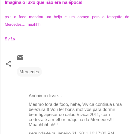
Imagina o luxo que não era na época!
ps.: o foco mandou um beijo e um abraço para o fotográfo da
Mercedes... muahhh
By Lu
Mercedes
Anônimo disse…
C
Mesmo fora de foco, hehe, Vivica continua uma
o
belezura!!! Vou ter bons motivos para dormir
bem hj, apesar do calor. Vivica 2011, com
m
certeza é a melhor máquina da Mercedes!!!
e
Muahhhhhhh!!!
n
segunda-feira, janeiro 31, 2011 10:17:00 PM