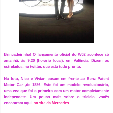
Brincadeirinha! O lançamento oficial do W02 acontece só
amanhã, às 9:20 (horário local), em Valência. Dizem os
estrelados, no twitter, que está tudo pronto.
Na foto, Nico e Vivian posam em frente ao Benz Patent
Motor Car ,de 1886. Este foi um modelo revolucionário,
uma vez que foi o primeiro com um motor completamente
independete. Um pouco mais sobre o triciclo, vocês
encontram aqui,
no site da Mercedes.