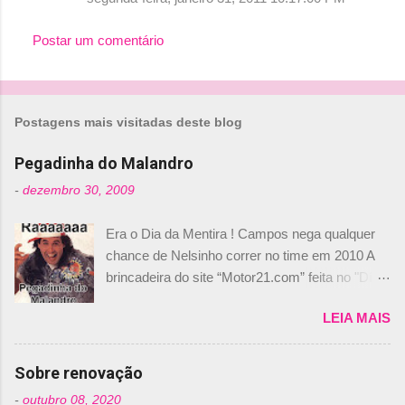
t
Postar um comentário
á
r
i
o
Postagens mais visitadas deste blog
s
Pegadinha do Malandro
-
dezembro 30, 2009
Era o Dia da Mentira ! Campos nega qualquer
chance de Nelsinho correr no time em 2010 A
brincadeira do site “Motor21.com” feita no "Día
de los Santos Inocentes" – que equivale ao 1º
LEIA MAIS
de abril –, afirmando que Nelson Piquet havia
comprado 15% das ações da Campos, dando,
com isso, um lugar no time a Nelsinho Piquet,
Sobre renovação
foi esclarecida de uma vez por todas por
-
outubro 08, 2020