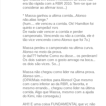
era tão rápida com a RBR 2010. Tem-se que se
considerar ao afirmar isso...)
* Massa ganhou a ultima corrida...Alonso
não.alias longe.*
(hum.... ele venceu a corrida. Ok! Hamilton foi
quinto e campeão! rsrs
De nada vale vencer a corrida e perder
campeonato. Vencendo ou não a corrida, ele é
tão vice vencendo como Alonso que foi 7o.)
Massa perdeu o campeonato na ultima curva.
Alonso no meio da prova.
(e daí!?? hehehe Como eu disse... os perderam!
Os dois sairam com o gosto amrago na boca...
os dois são vices. So...)
Massa não chegou como lider na ultima prova.
Alonso sim...
(OPA!Mais méritos para Alonso! Que mesmo
com carro inferior ao da RBR, a favorita, e
mesmo errando... chegou como líder na última
corrida. Algo que Massa, mesmo com a ajuda
do Kimi, não conseguiu.)
AH!! E uma coisa FUNDAMENTAL que vc não