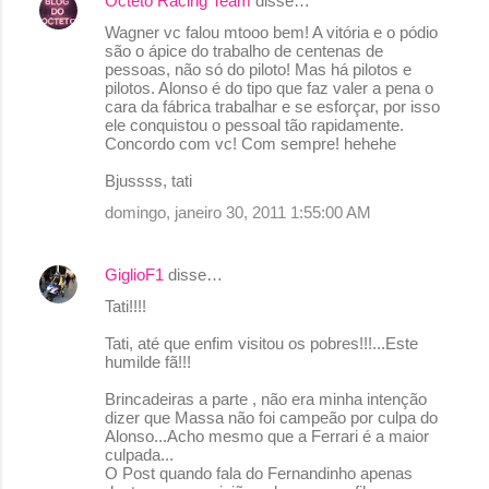
Octeto Racing Team
disse…
Wagner vc falou mtooo bem! A vitória e o pódio
são o ápice do trabalho de centenas de
pessoas, não só do piloto! Mas há pilotos e
pilotos. Alonso é do tipo que faz valer a pena o
cara da fábrica trabalhar e se esforçar, por isso
ele conquistou o pessoal tão rapidamente.
Concordo com vc! Com sempre! hehehe
Bjussss, tati
domingo, janeiro 30, 2011 1:55:00 AM
GiglioF1
disse…
Tati!!!!
Tati, até que enfim visitou os pobres!!!...Este
humilde fã!!!
Brincadeiras a parte , não era minha intenção
dizer que Massa não foi campeão por culpa do
Alonso...Acho mesmo que a Ferrari é a maior
culpada...
O Post quando fala do Fernandinho apenas