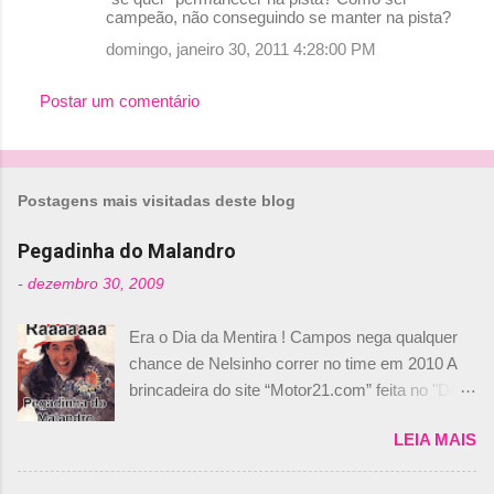
campeão, não conseguindo se manter na pista?
domingo, janeiro 30, 2011 4:28:00 PM
Postar um comentário
Postagens mais visitadas deste blog
Pegadinha do Malandro
-
dezembro 30, 2009
Era o Dia da Mentira ! Campos nega qualquer
chance de Nelsinho correr no time em 2010 A
brincadeira do site “Motor21.com” feita no "Día
de los Santos Inocentes" – que equivale ao 1º
LEIA MAIS
de abril –, afirmando que Nelson Piquet havia
comprado 15% das ações da Campos, dando,