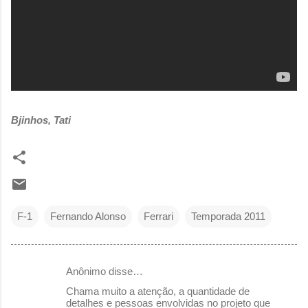
Bjinhos, Tati
F-1
Fernando Alonso
Ferrari
Temporada 2011
Anônimo disse…
C
Chama muito a atenção, a quantidade de
o
detalhes e pessoas envolvidas no projeto que