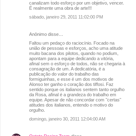
canalizam todo esforço por um objetivo, vencer.
m
É realmente uma obra de arte!!!
e
sábado, janeiro 29, 2011 11:02:00 PM
n
t
Anônimo disse…
á
Faltou um pedaço do raciocínio. Focado na
r
união de pessoas e esforços, acho uma atitude
muito bacana dos pilotos, quando no podium,
i
apontam para a equipe dedicando a vitória,
o
afinal sem o esforço de todos, não se chegaria à
consagração de um. A dedicatória, é a
s
publicação do valor do trabalho das
formiguinhas, e esse é um dos motivos de
Alonso ter ganho o coração dos tiffosi. Faz
sentido porque os italianos sentem tanto orgulho
da Rosa, afinal é a grandeza do trabalho em
equipe. Apesar de não concordar com "certas"
atitudes dos italianos, entendo o motivo do
orgulho.
domingo, janeiro 30, 2011 12:04:00 AM