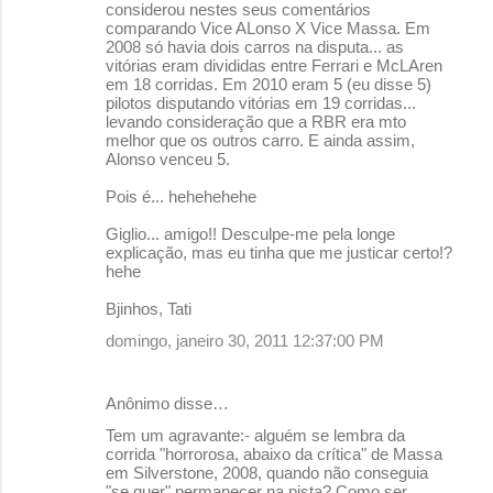
considerou nestes seus comentários
comparando Vice ALonso X Vice Massa. Em
2008 só havia dois carros na disputa... as
vitórias eram divididas entre Ferrari e McLAren
em 18 corridas. Em 2010 eram 5 (eu disse 5)
pilotos disputando vitórias em 19 corridas...
levando consideração que a RBR era mto
melhor que os outros carro. E ainda assim,
Alonso venceu 5.
Pois é... hehehehehe
Giglio... amigo!! Desculpe-me pela longe
explicação, mas eu tinha que me justicar certo!?
hehe
Bjinhos, Tati
domingo, janeiro 30, 2011 12:37:00 PM
Anônimo disse…
Tem um agravante:- alguém se lembra da
corrida "horrorosa, abaixo da crítica" de Massa
em Silverstone, 2008, quando não conseguia
"se quer" permanecer na pista? Como ser