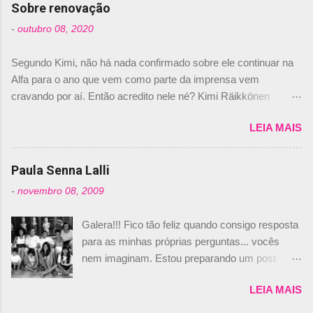
com isso, um lugar no time a Nelsinho Piquet,
Sobre renovação
foi esclarecida de uma vez por todas por
-
outubro 08, 2020
Daniele Audetto, diretor da escuderia. O
dirigente foi taxativo ao declarar que o brasileiro
Segundo Kimi, não há nada confirmado sobre ele continuar na
não será o companheiro de Bruno Senna em
Alfa para o ano que vem como parte da imprensa vem
2010. "Na verdade, nós recebemos uma oferta
cravando por aí. Então acredito nele né? Kimi Räikkönen
de Piquet", admitiu Audetto. “Mas depois de ter
answers latest rumours: "If you believe the news then it’s the
assinado com Bruno Senna, não podemos ter
LEIA MAIS
truth but I’ve never had an option in my contract so that’s
dois brasileiros”, explicou, dizendo ainda que
should, pretty much, tell you that it’s not true." #Kimi7 #EifelGP
não tem nada contra o filho do tricampeão
#AlfaRomeoRacing pic.twitter.com/77EDVn39Ia — Kimi
Paula Senna Lalli
Nelson Piquet. “Ele é um bom piloto, rápido e
Räikkönen #7 (@FansOfKR) October 8, 2020 Abaixo, o
experiente.” Audetto disse ainda que a suposta
-
novembro 08, 2009
Romain falando sobre o fato do Iceman estar há tantos anos na
compra de parte da Campos feita por Piquet
F1. What is it like to have Kimi as a team mate? 🙌 Over to you,
não corresponde à realidade. “O suposto 15%
Galera!!! Fico tão feliz quando consigo resposta
@RGrosjean ! #EifelGP 🇩🇪 #F1
de investimento seria menor do que aquilo que
para as minhas próprias perguntas... vocês
pic.twitter.com/GSAu1LWnwW — Formula 1 (@F1) October 8,
outros pilotos podem trazer: italianos, r...
nem imaginam. Estou preparando um post
2020 Beijinhos, Ludy
sobre Adriane Galisteu, porque percebi que
LEIA MAIS
nunca falei sobre ela, aqui no Octeto. No meio
das minhas pesquisas... daqui a pouco eu