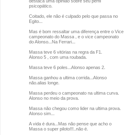
destaca uma opinião sobre seu perfil
psicopático.
Coitado, ele não é culpado pelo que passa no
Egito...
Mas é bom ressaltar uma diferença entre o Vice
campeonato do Massa , e o vice campeonato
do Alonso...Na Ferrari...
Massa teve 6 vitórias na regra da F1.
Alonso 5 , com uma roubada.
Massa teve 6 poles...Alonso apenas 2.
Massa ganhou a ultima corrida...Alonso
não.alias longe.
Massa perdeu o campeonato na ultima curva.
Alonso no meio da prova.
Massa não chegou como lider na ultima prova.
Alonso sim...
A vida é dura...Mas não pense que acho o
Massa o super piloto!!!..não é.