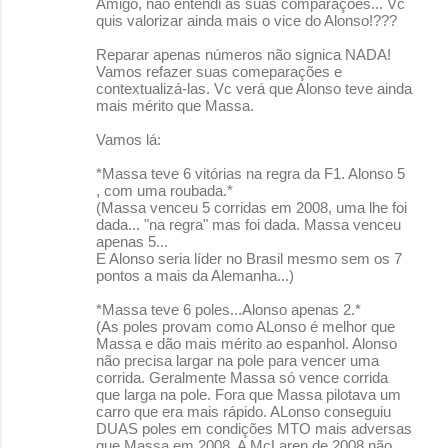
Amigo, não entendi as suas comparações... Vc
quis valorizar ainda mais o vice do Alonso!???
Reparar apenas números não signica NADA!
Vamos refazer suas comeparações e
contextualizá-las. Vc verá que Alonso teve ainda
mais mérito que Massa.
Vamos lá:
*Massa teve 6 vitórias na regra da F1. Alonso 5
, com uma roubada.*
(Massa venceu 5 corridas em 2008, uma lhe foi
dada... "na regra" mas foi dada. Massa venceu
apenas 5...
E Alonso seria líder no Brasil mesmo sem os 7
pontos a mais da Alemanha...)
*Massa teve 6 poles...Alonso apenas 2.*
(As poles provam como ALonso é melhor que
Massa e dão mais mérito ao espanhol. Alonso
não precisa largar na pole para vencer uma
corrida. Geralmente Massa só vence corrida
que larga na pole. Fora que Massa pilotava um
carro que era mais rápido. ALonso conseguiu
DUAS poles em condições MTO mais adversas
que Massa em 2008. A McLaren de 2008 não