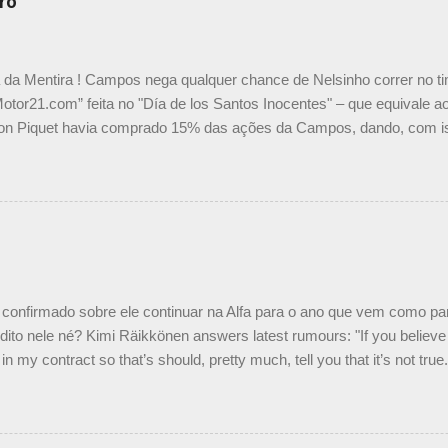
ro
a da Mentira ! Campos nega qualquer chance de Nelsinho correr no t
Motor21.com” feita no "Día de los Santos Inocentes" – que equivale ao
on Piquet havia comprado 15% das ações da Campos, dando, com is
Piquet, foi esclarecida de uma vez por todas por Daniele Audetto, dir
 foi taxativo ao declarar que o brasileiro não será o companheiro de
 nós recebemos uma oferta de Piquet", admitiu Audetto. “Mas depois
o podemos ter dois brasileiros”, explicou, dizendo ainda que não tem
o Nelson Piquet. “Ele é um bom piloto, rápido e experiente.” Audetto
e parte da Campos feita por Piquet não corresponde à realidade. “O
nto seria menor do que aquilo que outros pilotos podem trazer: italiano
confirmado sobre ele continuar na Alfa para o ano que vem como p
ito nele né? Kimi Räikkönen answers latest rumours: "If you believe t
in my contract so that’s should, pretty much, tell you that it’s not tru
tter.com/77EDVn39Ia — Kimi Räikkönen #7 (@FansOfKR) October 8,
man estar há tantos anos na F1. What is it like to have Kimi as a tea
 #F1 pic.twitter.com/GSAu1LWnwW — Formula 1 (@F1) October 8, 