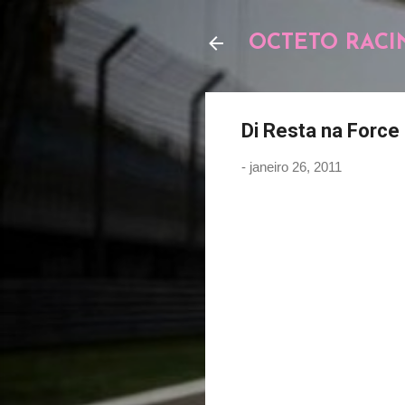
OCTETO RACI
Di Resta na Force 
-
janeiro 26, 2011