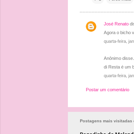
José Renato
di
C
Agora o bicho v
o
quarta-feira, j
m
e
Anônimo diss
n
di Resta é um 
t
quarta-feira, j
á
r
Postar um comentário
i
o
s
Postagens mais visitadas 