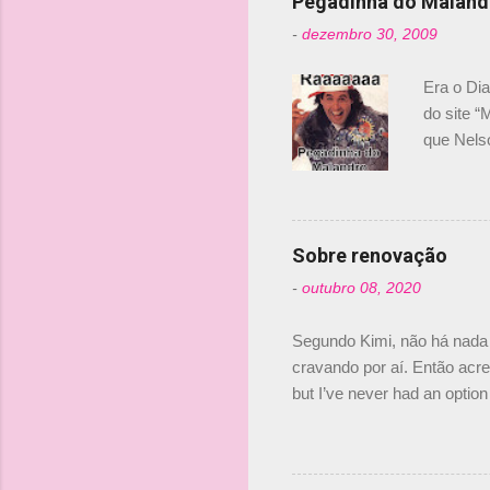
Pegadinha do Maland
-
dezembro 30, 2009
Era o Di
do site “
que Nels
Nelsinho 
dirigente
verdade,
Senna, nã
Sobre renovação
tricampeã
-
outubro 08, 2020
compra d
investime
Segundo Kimi, não há nada 
cravando por aí. Então acred
but I’ve never had an option 
#AlfaRomeoRacing pic.twi
falando sobre o fato do Ice
@RGrosjean ! #EifelGP 🇩