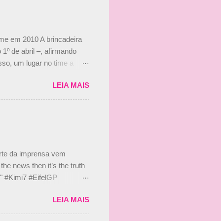
ime em 2010 A brincadeira
 1º de abril –, afirmando
so, um lugar no time a
etor da escuderia. O
LEIA MAIS
 Bruno Senna em 2010. "Na
 de ter assinado com Bruno
 nada contra o filho do
 disse ainda que a suposta
 suposto 15% de
s, r...
arte da imprensa vem
he news then it’s the truth
e." #Kimi7 #EifelGP
 2020 Abaixo, o Romain
LEIA MAIS
m mate? 🙌 Over to you,
2020 Beijinhos, Ludy