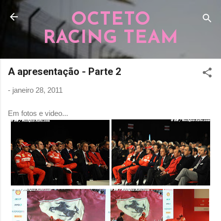
Pular para o conteúdo principal
OCTETO
RACING TEAM
A apresentação - Parte 2
-
janeiro 28, 2011
Em fotos e video...