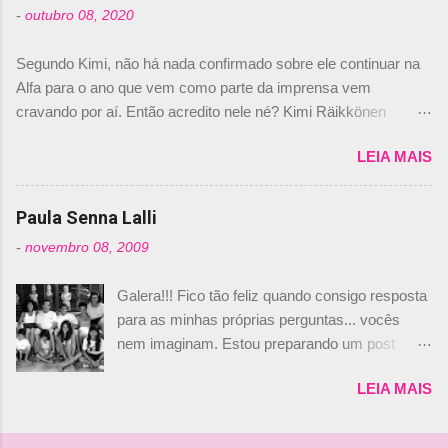
-
outubro 08, 2020
Daniele Audetto, diretor da escuderia. O
dirigente foi taxativo ao declarar que o brasileiro
Segundo Kimi, não há nada confirmado sobre ele continuar na
não será o companheiro de Bruno Senna em
Alfa para o ano que vem como parte da imprensa vem
2010. "Na verdade, nós recebemos uma oferta
cravando por aí. Então acredito nele né? Kimi Räikkönen
de Piquet", admitiu Audetto. “Mas depois de ter
answers latest rumours: "If you believe the news then it’s the
assinado com Bruno Senna, não podemos ter
LEIA MAIS
truth but I’ve never had an option in my contract so that’s
dois brasileiros”, explicou, dizendo ainda que
should, pretty much, tell you that it’s not true." #Kimi7 #EifelGP
não tem nada contra o filho do tricampeão
#AlfaRomeoRacing pic.twitter.com/77EDVn39Ia — Kimi
Paula Senna Lalli
Nelson Piquet. “Ele é um bom piloto, rápido e
Räikkönen #7 (@FansOfKR) October 8, 2020 Abaixo, o
experiente.” Audetto disse ainda que a suposta
-
novembro 08, 2009
Romain falando sobre o fato do Iceman estar há tantos anos na
compra de parte da Campos feita por Piquet
F1. What is it like to have Kimi as a team mate? 🙌 Over to you,
não corresponde à realidade. “O suposto 15%
Galera!!! Fico tão feliz quando consigo resposta
@RGrosjean ! #EifelGP 🇩🇪 #F1
de investimento seria menor do que aquilo que
para as minhas próprias perguntas... vocês
pic.twitter.com/GSAu1LWnwW — Formula 1 (@F1) October 8,
outros pilotos podem trazer: italianos, r...
nem imaginam. Estou preparando um post
2020 Beijinhos, Ludy
sobre Adriane Galisteu, porque percebi que
LEIA MAIS
nunca falei sobre ela, aqui no Octeto. No meio
das minhas pesquisas... daqui a pouco eu
conto... Há muito atrás, eu publiquei esta foto