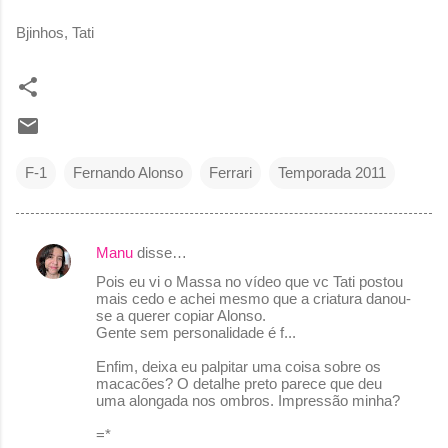
Bjinhos, Tati
F-1
Fernando Alonso
Ferrari
Temporada 2011
Manu
disse…
C
Pois eu vi o Massa no vídeo que vc Tati postou
o
mais cedo e achei mesmo que a criatura danou-
se a querer copiar Alonso.
m
Gente sem personalidade é f...
e
Enfim, deixa eu palpitar uma coisa sobre os
n
macacões? O detalhe preto parece que deu
uma alongada nos ombros. Impressão minha?
t
á
=*