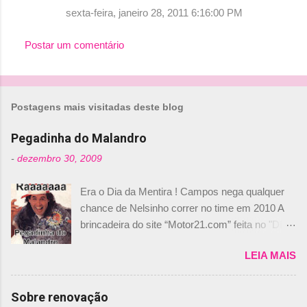
sexta-feira, janeiro 28, 2011 6:16:00 PM
Postar um comentário
Postagens mais visitadas deste blog
Pegadinha do Malandro
-
dezembro 30, 2009
Era o Dia da Mentira ! Campos nega qualquer
chance de Nelsinho correr no time em 2010 A
brincadeira do site “Motor21.com” feita no "Día
de los Santos Inocentes" – que equivale ao 1º
LEIA MAIS
de abril –, afirmando que Nelson Piquet havia
comprado 15% das ações da Campos, dando,
com isso, um lugar no time a Nelsinho Piquet,
Sobre renovação
foi esclarecida de uma vez por todas por