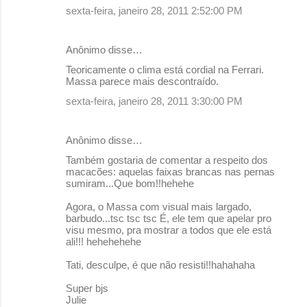
r
sexta-feira, janeiro 28, 2011 2:52:00 PM
i
o
Anônimo disse…
s
Teoricamente o clima está cordial na Ferrari.
Massa parece mais descontraído.
sexta-feira, janeiro 28, 2011 3:30:00 PM
Anônimo disse…
Também gostaria de comentar a respeito dos
macacões: aquelas faixas brancas nas pernas
sumiram...Que bom!!hehehe
Agora, o Massa com visual mais largado,
barbudo...tsc tsc tsc É, ele tem que apelar pro
visu mesmo, pra mostrar a todos que ele está
ali!!! hehehehehe
Tati, desculpe, é que não resisti!!hahahaha
Super bjs
Julie