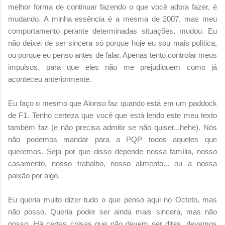
melhor forma de continuar fazendo o que você adora fazer, é
mudando. A minha essência é a mesma de 2007, mas meu
comportamento perante determinadas situações, mudou. Eu
não deixei de ser sincera só porque hoje eu sou mais política,
ou porque eu penso antes de falar. Apenas tento controlar meus
impulsos, para que eles não me prejudiquem como já
aconteceu anteriormente.
Eu faço o mesmo que Alonso faz quando está em um paddock
de F1. Tenho certeza que você que está lendo este meu texto
também faz (e não precisa admitir se não quiser...hehe). Nós
não podemos mandar para a PQP todos aqueles que
queremos. Seja por que disso depende nossa família, nosso
casamento, nosso trabalho, nosso alimento... ou a nossa
paixão por algo.
Eu queria muito dizer tudo o que penso aqui no Octeto, mas
não posso. Queria poder ser ainda mais sincera, mas não
posso. Há certas coisas que não devem ser ditas, devemos