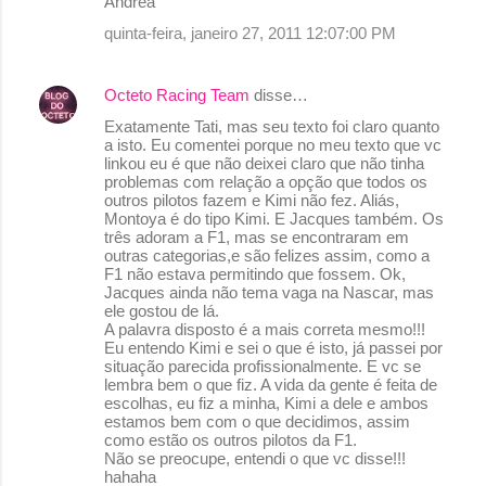
Andrea
quinta-feira, janeiro 27, 2011 12:07:00 PM
Octeto Racing Team
disse…
Exatamente Tati, mas seu texto foi claro quanto
a isto. Eu comentei porque no meu texto que vc
linkou eu é que não deixei claro que não tinha
problemas com relação a opção que todos os
outros pilotos fazem e Kimi não fez. Aliás,
Montoya é do tipo Kimi. E Jacques também. Os
três adoram a F1, mas se encontraram em
outras categorias,e são felizes assim, como a
F1 não estava permitindo que fossem. Ok,
Jacques ainda não tema vaga na Nascar, mas
ele gostou de lá.
A palavra disposto é a mais correta mesmo!!!
Eu entendo Kimi e sei o que é isto, já passei por
situação parecida profissionalmente. E vc se
lembra bem o que fiz. A vida da gente é feita de
escolhas, eu fiz a minha, Kimi a dele e ambos
estamos bem com o que decidimos, assim
como estão os outros pilotos da F1.
Não se preocupe, entendi o que vc disse!!!
hahaha