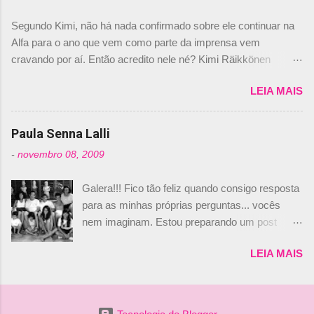
dirigente foi taxativo ao declarar que o brasileiro
Segundo Kimi, não há nada confirmado sobre ele continuar na
não será o companheiro de Bruno Senna em
Alfa para o ano que vem como parte da imprensa vem
2010. "Na verdade, nós recebemos uma oferta
cravando por aí. Então acredito nele né? Kimi Räikkönen
de Piquet", admitiu Audetto. “Mas depois de ter
answers latest rumours: "If you believe the news then it’s the
assinado com Bruno Senna, não podemos ter
LEIA MAIS
truth but I’ve never had an option in my contract so that’s
dois brasileiros”, explicou, dizendo ainda que
should, pretty much, tell you that it’s not true." #Kimi7 #EifelGP
não tem nada contra o filho do tricampeão
#AlfaRomeoRacing pic.twitter.com/77EDVn39Ia — Kimi
Paula Senna Lalli
Nelson Piquet. “Ele é um bom piloto, rápido e
Räikkönen #7 (@FansOfKR) October 8, 2020 Abaixo, o
experiente.” Audetto disse ainda que a suposta
-
novembro 08, 2009
Romain falando sobre o fato do Iceman estar há tantos anos na
compra de parte da Campos feita por Piquet
F1. What is it like to have Kimi as a team mate? 🙌 Over to you,
não corresponde à realidade. “O suposto 15%
Galera!!! Fico tão feliz quando consigo resposta
@RGrosjean ! #EifelGP 🇩🇪 #F1
de investimento seria menor do que aquilo que
para as minhas próprias perguntas... vocês
pic.twitter.com/GSAu1LWnwW — Formula 1 (@F1) October 8,
outros pilotos podem trazer: italianos, r...
nem imaginam. Estou preparando um post
2020 Beijinhos, Ludy
sobre Adriane Galisteu, porque percebi que
LEIA MAIS
nunca falei sobre ela, aqui no Octeto. No meio
das minhas pesquisas... daqui a pouco eu
conto... Há muito atrás, eu publiquei esta foto
aqui: Na época, rendeu um burburinho, porque