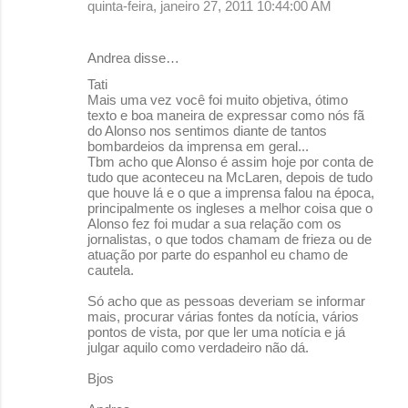
quinta-feira, janeiro 27, 2011 10:44:00 AM
Andrea disse…
Tati
Mais uma vez você foi muito objetiva, ótimo
texto e boa maneira de expressar como nós fã
do Alonso nos sentimos diante de tantos
bombardeios da imprensa em geral...
Tbm acho que Alonso é assim hoje por conta de
tudo que aconteceu na McLaren, depois de tudo
que houve lá e o que a imprensa falou na época,
principalmente os ingleses a melhor coisa que o
Alonso fez foi mudar a sua relação com os
jornalistas, o que todos chamam de frieza ou de
atuação por parte do espanhol eu chamo de
cautela.
Só acho que as pessoas deveriam se informar
mais, procurar várias fontes da notícia, vários
pontos de vista, por que ler uma notícia e já
julgar aquilo como verdadeiro não dá.
Bjos