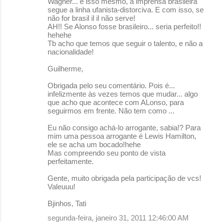
Wagner... é isso mesmo, a imprensa brasileira
segue a linha ufanista-distorciva. E com isso, se
não for brasil il il não serve!
AH!! Se Alonso fosse brasileiro... seria perfeito!!
hehehe
Tb acho que temos que seguir o talento, e não a
nacionalidade!
Guilherme,
Obrigada pelo seu comentário. Pois é...
infelizmente às vezes temos que mudar... algo
que acho que acontece com ALonso, para
seguirmos em frente. Não tem como ...
Eu não consigo achá-lo arrogante, sabia!? Para
mim uma pessoa arrogante é Lewis Hamilton,
ele se acha um bocado!hehe
Mas compreendo seu ponto de vista
perfeitamente.
Gente, muito obrigada pela participação de vcs!
Valeuuu!
Bjinhos, Tati
segunda-feira, janeiro 31, 2011 12:46:00 AM