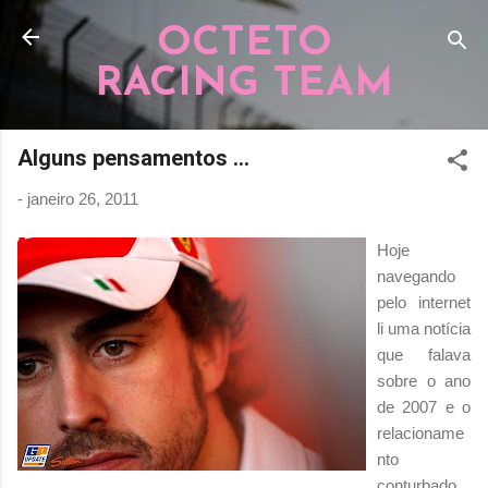
Pular para o conteúdo principal
OCTETO
RACING TEAM
Alguns pensamentos ...
-
janeiro 26, 2011
Hoje
navegando
pelo internet
li uma notícia
que falava
sobre o ano
de 2007 e o
relacioname
nto
conturbado