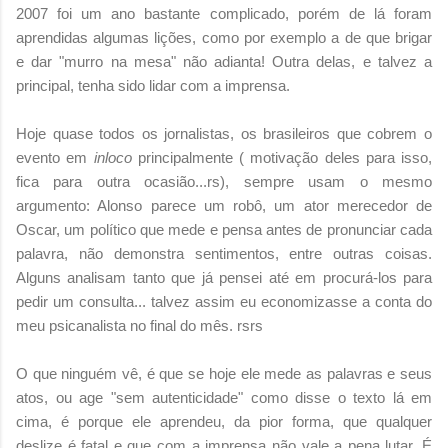
2007 foi um ano bastante complicado, porém de lá foram
aprendidas algumas lições, como por exemplo a de que brigar
e dar "murro na mesa" não adianta! Outra delas, e talvez a
principal, tenha sido lidar com a imprensa.
Hoje quase todos os jornalistas, os brasileiros que cobrem o
evento em
inloco
principalmente ( motivação deles para isso,
fica para outra ocasião...rs), sempre usam o mesmo
argumento: Alonso parece um robô, um ator merecedor de
Oscar, um político que mede e pensa antes de pronunciar cada
palavra, não demonstra sentimentos, entre outras coisas.
Alguns analisam tanto que já pensei até em procurá-los para
pedir um consulta... talvez assim eu economizasse a conta do
meu psicanalista no final do mês. rsrs
O que ninguém vê, é que se hoje ele mede as palavras e seus
atos, ou age "sem autenticidade" como disse o texto lá em
cima, é porque ele aprendeu, da pior forma, que qualquer
deslize é fatal e que com a imprensa não vale a pena lutar. É