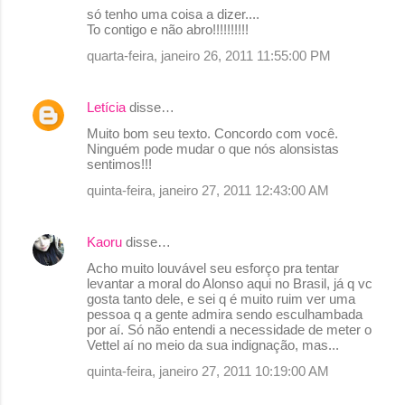
só tenho uma coisa a dizer....
o
To contigo e não abro!!!!!!!!!!
m
quarta-feira, janeiro 26, 2011 11:55:00 PM
e
n
Letícia
disse…
t
Muito bom seu texto. Concordo com você.
Ninguém pode mudar o que nós alonsistas
á
sentimos!!!
r
quinta-feira, janeiro 27, 2011 12:43:00 AM
i
o
Kaoru
disse…
s
Acho muito louvável seu esforço pra tentar
levantar a moral do Alonso aqui no Brasil, já q vc
gosta tanto dele, e sei q é muito ruim ver uma
pessoa q a gente admira sendo esculhambada
por aí. Só não entendi a necessidade de meter o
Vettel aí no meio da sua indignação, mas...
quinta-feira, janeiro 27, 2011 10:19:00 AM