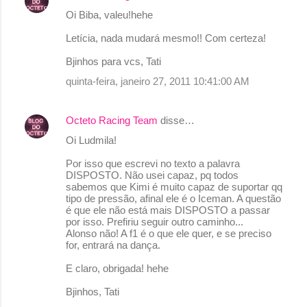
Oi Biba, valeu!hehe
Letícia, nada mudará mesmo!! Com certeza!
Bjinhos para vcs, Tati
quinta-feira, janeiro 27, 2011 10:41:00 AM
Octeto Racing Team
disse…
Oi Ludmila!
Por isso que escrevi no texto a palavra
DISPOSTO. Não usei capaz, pq todos
sabemos que Kimi é muito capaz de suportar qq
tipo de pressão, afinal ele é o Iceman. A questão
é que ele não está mais DISPOSTO a passar
por isso. Prefiriu seguir outro caminho...
Alonso não! A f1 é o que ele quer, e se preciso
for, entrará na dança.
E claro, obrigada! hehe
Bjinhos, Tati