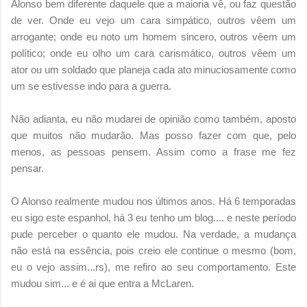
Alonso bem diferente daquele que a maioria vê, ou faz questão
de ver. Onde eu vejo um cara simpático, outros vêem um
arrogante; onde eu noto um homem sincero, outros vêem um
político; onde eu olho um cara carismático, outros vêem um
ator ou um soldado que planeja cada ato minuciosamente como
um se estivesse indo para a guerra.
Não adianta, eu não mudarei de opinião como também, aposto
que muitos não mudarão. Mas posso fazer com que, pelo
menos, as pessoas pensem. Assim como a frase me fez
pensar.
O Alonso realmente mudou nos últimos anos. Há 6 temporadas
eu sigo este espanhol, há 3 eu tenho um blog.... e neste período
pude perceber o quanto ele mudou. Na verdade, a mudança
não está na essência, pois creio ele continue o mesmo (bom,
eu o vejo assim...rs), me refiro ao seu comportamento. Este
mudou sim... e é ai que entra a McLaren.