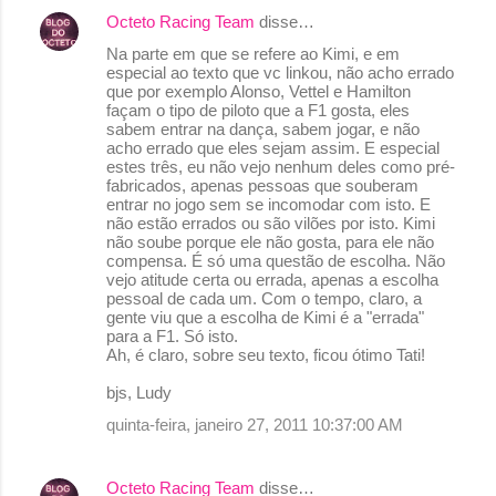
Octeto Racing Team
disse…
Na parte em que se refere ao Kimi, e em
especial ao texto que vc linkou, não acho errado
que por exemplo Alonso, Vettel e Hamilton
façam o tipo de piloto que a F1 gosta, eles
sabem entrar na dança, sabem jogar, e não
acho errado que eles sejam assim. E especial
estes três, eu não vejo nenhum deles como pré-
fabricados, apenas pessoas que souberam
entrar no jogo sem se incomodar com isto. E
não estão errados ou são vilões por isto. Kimi
não soube porque ele não gosta, para ele não
compensa. É só uma questão de escolha. Não
vejo atitude certa ou errada, apenas a escolha
pessoal de cada um. Com o tempo, claro, a
gente viu que a escolha de Kimi é a "errada"
para a F1. Só isto.
Ah, é claro, sobre seu texto, ficou ótimo Tati!
bjs, Ludy
quinta-feira, janeiro 27, 2011 10:37:00 AM
Octeto Racing Team
disse…