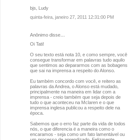
bjs, Ludy
quinta-feira, janeiro 27, 2011 12:31:00 PM
Anônimo disse…
Oi Tati!
O seu texto está nota 10, e como sempre, você
consegue transformar em palavras tudo aquilo
que sentimos ao depararmos com as bobagens
que sai na imprensa a respeito do Alonso.
Eu também concordo com você, e reitero as
palavras da Andrea, o Alonso está mudado,
principalmente na maneira em lidar com a
imprensa - creio também que seja depois de
tudo o que aconteceu na Mclaren e o que
imprensa inglesa publicou a respeito dele na
época.
Sabemos que o erro faz parte da vida de todos
nós, o que diferencia é a maneira como o
encaramos - seja como um fato lamentável ou
um processo de aprendizado. Felizmente,