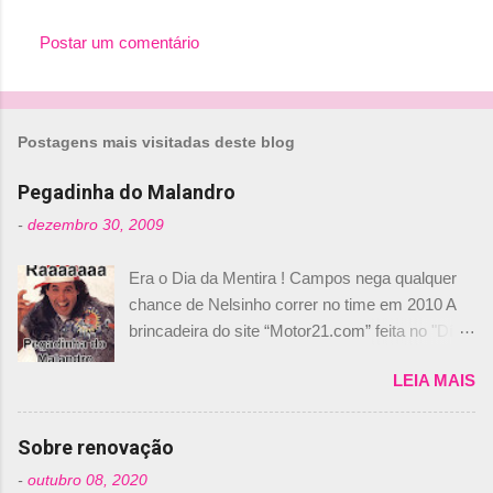
Postar um comentário
Postagens mais visitadas deste blog
Pegadinha do Malandro
-
dezembro 30, 2009
Era o Dia da Mentira ! Campos nega qualquer
chance de Nelsinho correr no time em 2010 A
brincadeira do site “Motor21.com” feita no "Día
de los Santos Inocentes" – que equivale ao 1º
LEIA MAIS
de abril –, afirmando que Nelson Piquet havia
comprado 15% das ações da Campos, dando,
com isso, um lugar no time a Nelsinho Piquet,
Sobre renovação
foi esclarecida de uma vez por todas por
-
outubro 08, 2020
Daniele Audetto, diretor da escuderia. O