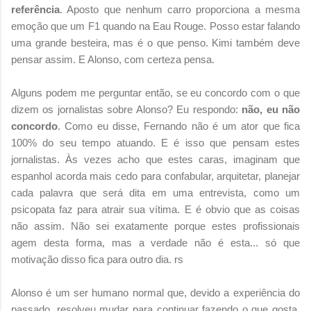
referência
. Aposto que nenhum carro proporciona a mesma
emoção que um F1 quando na Eau Rouge. Posso estar falando
uma grande besteira, mas é o que penso. Kimi também deve
pensar assim. E Alonso, com certeza pensa.
Alguns podem me perguntar então, se eu concordo com o que
dizem os jornalistas sobre Alonso? Eu respondo:
não, eu não
concordo
. Como eu disse, Fernando não é um ator que fica
100% do seu tempo atuando. E é isso que pensam estes
jornalistas. Às vezes acho que estes caras, imaginam que
espanhol acorda mais cedo para confabular, arquitetar, planejar
cada palavra que será dita em uma entrevista, como um
psicopata faz para atrair sua vítima. E é obvio que as coisas
não assim. Não sei exatamente porque estes profissionais
agem desta forma, mas a verdade não é esta... só que
motivação disso fica para outro dia. rs
Alonso é um ser humano normal que, devido a experiência do
passado, resolveu mudar para continuar fazendo o que gosta.