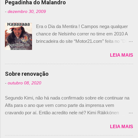
Pegadinha do Malandro
-
dezembro 30, 2009
Era o Dia da Mentira ! Campos nega qualquer
chance de Nelsinho correr no time em 2010 A
brincadeira do site “Motor21.com” feita no "Día
de los Santos Inocentes" – que equivale ao 1º
LEIA MAIS
de abril –, afirmando que Nelson Piquet havia
comprado 15% das ações da Campos, dando,
com isso, um lugar no time a Nelsinho Piquet,
Sobre renovação
foi esclarecida de uma vez por todas por
-
outubro 08, 2020
Daniele Audetto, diretor da escuderia. O
dirigente foi taxativo ao declarar que o brasileiro
Segundo Kimi, não há nada confirmado sobre ele continuar na
não será o companheiro de Bruno Senna em
Alfa para o ano que vem como parte da imprensa vem
2010. "Na verdade, nós recebemos uma oferta
cravando por aí. Então acredito nele né? Kimi Räikkönen
de Piquet", admitiu Audetto. “Mas depois de ter
answers latest rumours: "If you believe the news then it’s the
assinado com Bruno Senna, não podemos ter
LEIA MAIS
truth but I’ve never had an option in my contract so that’s
dois brasileiros”, explicou, dizendo ainda que
should, pretty much, tell you that it’s not true." #Kimi7 #EifelGP
não tem nada contra o filho do tricampeão