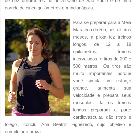
de dez quilômetros no aniversário de São Paulo e de uma
corrida de cinco quilômetros em Indianápolis.
Para se preparar para a Meia
Maratona do Rio, nos últimos
meses, a pilota fez treinos
longos, de 12 a 18
quilômetros, treinos
intervalados, e tiros de 200 e
500 metros. “Os tiros são
muito importantes porque
você simula um esforço
grande, aumenta sua
velocidade e prepara seus
músculos. Já os treinos
longos preparam a parte
cardiovascular, dão ritmo e
fôlego”, conclui Ana Beatriz Figueiredo, cujo objetivo é
completar a prova.