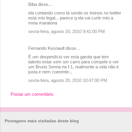
Biba disse…
C
ela contando como tá sendo os treinos no twitter
o
está mto legal... parece q ela vai curtir mto a
meia maratona
m
sexta-feira, agosto 20, 2010 9:41:00 PM
e
n
Fernando Kesnault disse…
t
É um desperdício ver esta garota que tem
á
talento estar sem um carro para competir e ver
r
um Bruno Senna na f-1, realmente a vida não é
justa e nem coerente...
i
sexta-feira, agosto 20, 2010 10:47:00 PM
o
s
Postar um comentário
Postagens mais visitadas deste blog