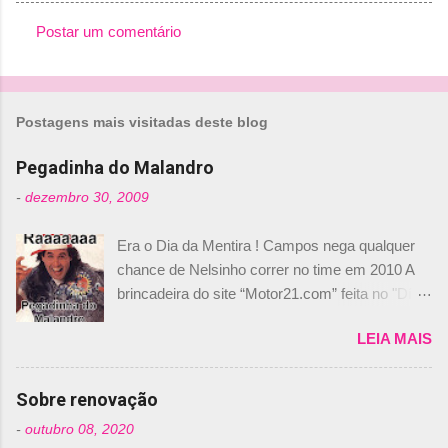
Postar um comentário
C
o
m
Postagens mais visitadas deste blog
e
n
Pegadinha do Malandro
t
-
dezembro 30, 2009
á
Era o Dia da Mentira ! Campos nega qualquer
r
chance de Nelsinho correr no time em 2010 A
i
brincadeira do site “Motor21.com” feita no "Día
o
de los Santos Inocentes" – que equivale ao 1º
s
LEIA MAIS
de abril –, afirmando que Nelson Piquet havia
comprado 15% das ações da Campos, dando,
com isso, um lugar no time a Nelsinho Piquet,
Sobre renovação
foi esclarecida de uma vez por todas por
-
outubro 08, 2020
Daniele Audetto, diretor da escuderia. O