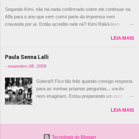
dirigente foi taxativo ao declarar que o brasileiro
Segundo Kimi, não há nada confirmado sobre ele continuar na
não será o companheiro de Bruno Senna em
Alfa para o ano que vem como parte da imprensa vem
2010. "Na verdade, nós recebemos uma oferta
cravando por aí. Então acredito nele né? Kimi Räikkönen
de Piquet", admitiu Audetto. “Mas depois de ter
answers latest rumours: "If you believe the news then it’s the
assinado com Bruno Senna, não podemos ter
LEIA MAIS
truth but I’ve never had an option in my contract so that’s
dois brasileiros”, explicou, dizendo ainda que
should, pretty much, tell you that it’s not true." #Kimi7 #EifelGP
não tem nada contra o filho do tricampeão
#AlfaRomeoRacing pic.twitter.com/77EDVn39Ia — Kimi
Paula Senna Lalli
Nelson Piquet. “Ele é um bom piloto, rápido e
Räikkönen #7 (@FansOfKR) October 8, 2020 Abaixo, o
experiente.” Audetto disse ainda que a suposta
-
novembro 08, 2009
Romain falando sobre o fato do Iceman estar há tantos anos na
compra de parte da Campos feita por Piquet
F1. What is it like to have Kimi as a team mate? 🙌 Over to you,
não corresponde à realidade. “O suposto 15%
Galera!!! Fico tão feliz quando consigo resposta
@RGrosjean ! #EifelGP 🇩🇪 #F1
de investimento seria menor do que aquilo que
para as minhas próprias perguntas... vocês
pic.twitter.com/GSAu1LWnwW — Formula 1 (@F1) October 8,
outros pilotos podem trazer: italianos, r...
nem imaginam. Estou preparando um post
2020 Beijinhos, Ludy
sobre Adriane Galisteu, porque percebi que
LEIA MAIS
nunca falei sobre ela, aqui no Octeto. No meio
das minhas pesquisas... daqui a pouco eu
conto... Há muito atrás, eu publiquei esta foto
aqui: Na época, rendeu um burburinho, porque
Tecnologia do Blogger