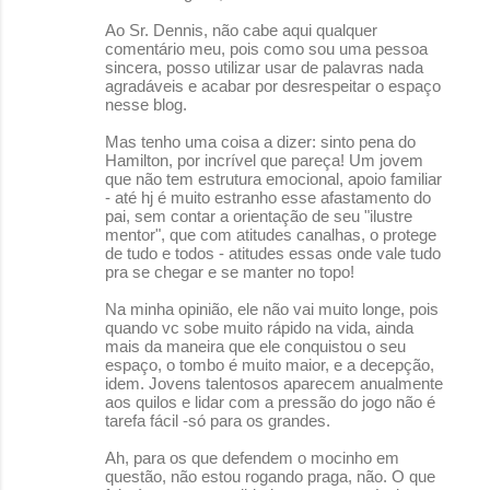
i
Ao Sr. Dennis, não cabe aqui qualquer
o
comentário meu, pois como sou uma pessoa
sincera, posso utilizar usar de palavras nada
s
agradáveis e acabar por desrespeitar o espaço
nesse blog.
Mas tenho uma coisa a dizer: sinto pena do
Hamilton, por incrível que pareça! Um jovem
que não tem estrutura emocional, apoio familiar
- até hj é muito estranho esse afastamento do
pai, sem contar a orientação de seu "ilustre
mentor", que com atitudes canalhas, o protege
de tudo e todos - atitudes essas onde vale tudo
pra se chegar e se manter no topo!
Na minha opinião, ele não vai muito longe, pois
quando vc sobe muito rápido na vida, ainda
mais da maneira que ele conquistou o seu
espaço, o tombo é muito maior, e a decepção,
idem. Jovens talentosos aparecem anualmente
aos quilos e lidar com a pressão do jogo não é
tarefa fácil -só para os grandes.
Ah, para os que defendem o mocinho em
questão, não estou rogando praga, não. O que