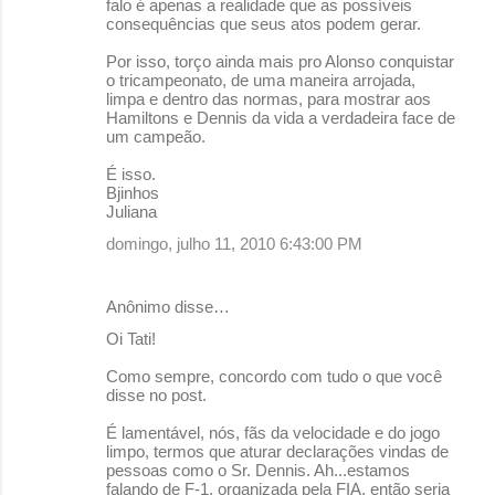
falo é apenas a realidade que as possíveis
consequências que seus atos podem gerar.
Por isso, torço ainda mais pro Alonso conquistar
o tricampeonato, de uma maneira arrojada,
limpa e dentro das normas, para mostrar aos
Hamiltons e Dennis da vida a verdadeira face de
um campeão.
É isso.
Bjinhos
Juliana
domingo, julho 11, 2010 6:43:00 PM
Anônimo disse…
Oi Tati!
Como sempre, concordo com tudo o que você
disse no post.
É lamentável, nós, fãs da velocidade e do jogo
limpo, termos que aturar declarações vindas de
pessoas como o Sr. Dennis. Ah...estamos
falando de F-1, organizada pela FIA, então seria