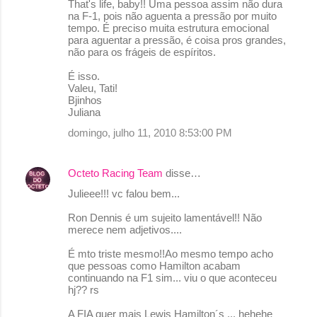
That's life, baby!! Uma pessoa assim não dura
na F-1, pois não aguenta a pressão por muito
tempo. É preciso muita estrutura emocional
para aguentar a pressão, é coisa pros grandes,
não para os frágeis de espíritos.
É isso.
Valeu, Tati!
Bjinhos
Juliana
domingo, julho 11, 2010 8:53:00 PM
Octeto Racing Team
disse…
Julieee!!! vc falou bem...
Ron Dennis é um sujeito lamentável!! Não
merece nem adjetivos....
É mto triste mesmo!!Ao mesmo tempo acho
que pessoas como Hamilton acabam
continuando na F1 sim... viu o que aconteceu
hj?? rs
A FIA quer mais Lewis Hamilton´s ... hehehe