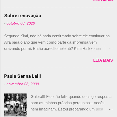
de abril –, afirmando que Nelson Piquet havia
comprado 15% das ações da Campos, dando,
com isso, um lugar no time a Nelsinho Piquet,
Sobre renovação
foi esclarecida de uma vez por todas por
-
outubro 08, 2020
Daniele Audetto, diretor da escuderia. O
dirigente foi taxativo ao declarar que o brasileiro
Segundo Kimi, não há nada confirmado sobre ele continuar na
não será o companheiro de Bruno Senna em
Alfa para o ano que vem como parte da imprensa vem
2010. "Na verdade, nós recebemos uma oferta
cravando por aí. Então acredito nele né? Kimi Räikkönen
de Piquet", admitiu Audetto. “Mas depois de ter
answers latest rumours: "If you believe the news then it’s the
assinado com Bruno Senna, não podemos ter
LEIA MAIS
truth but I’ve never had an option in my contract so that’s
dois brasileiros”, explicou, dizendo ainda que
should, pretty much, tell you that it’s not true." #Kimi7 #EifelGP
não tem nada contra o filho do tricampeão
#AlfaRomeoRacing pic.twitter.com/77EDVn39Ia — Kimi
Paula Senna Lalli
Nelson Piquet. “Ele é um bom piloto, rápido e
Räikkönen #7 (@FansOfKR) October 8, 2020 Abaixo, o
experiente.” Audetto disse ainda que a suposta
-
novembro 08, 2009
Romain falando sobre o fato do Iceman estar há tantos anos na
compra de parte da Campos feita por Piquet
F1. What is it like to have Kimi as a team mate? 🙌 Over to you,
não corresponde à realidade. “O suposto 15%
Galera!!! Fico tão feliz quando consigo resposta
@RGrosjean ! #EifelGP 🇩🇪 #F1
de investimento seria menor do que aquilo que
para as minhas próprias perguntas... vocês
pic.twitter.com/GSAu1LWnwW — Formula 1 (@F1) October 8,
outros pilotos podem trazer: italianos, r...
nem imaginam. Estou preparando um post
2020 Beijinhos, Ludy
sobre Adriane Galisteu, porque percebi que