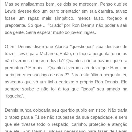
Mas se analisarmos bem, os dois se merecem. Penso que se
Lewis tivesse tido um outro orientador em sua carreira, talvez
fosse um rapaz mais simpático, menos falso, forçado e
prepotente. Só que ... "criado" por Ron Dennis não poderia sair
boa gente. Seria esperar muito do jovem inglês.
O Sr. Dennis disse que Alonso "questionou" sua decisão de
trazer Lewis para McLaren. Então, eu faço a pergunta: quantos
não tiveram a mesma dúvida? Quantos não achavam que era
prematuro? E mais ... Quantos tiveram a certeza que Hamilton
seria um sucesso logo de cara?? Para esta última pergunta, eu
asseguro que só um tinha certeza: o próprio Ron Dennis. Ele
sempre soube e não foi à toa que "jogou" seu amado na
"fogueira".
Dennis nunca colocaria seu querido pupilo em risco. Não traria
o rapaz para a F1 se não soubesse da sua capacidade, e sem
que ele tivesse todo o respaldo, carinho, proteção e atenção
que ele, Ron Dennis, julgava necessário para fazer de Lewis