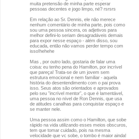
muita pretensão de minha parte esperar
pessoas decentes e jogo limpo, né? rsrsrs
Em relação ao Sr. Dennis, ele não merece
nenhum comentário de minha parte, pois como
sou uma pessoa sincera, os adjetivos para
melhor defini-lo seriam desagradáveis demais
para expor nesse espaço - além disso, sou
educada, então não vamos perder tempo com
isso!hehehe
Mas , por outro lado, gostaria de falar uma
coisa: eu tenho pena do Hamilton, por incrível
que pareça! Trata-se de um jovem sem
estrutura emocional e nem familiar - aquela
história do desentendimento com o pai prova
isso. Seus atos são orientados e aprovados
pelo seu "incrível mentor", o que é lamentável,
uma pessoa no nível de Ron Dennis, que usa
de atitudes canalhas para conquistar espaço e
se manter nele.
Uma pessoa assim como o Hamilton, que sobe
rápido na vida utilizando esses meios obscuros,
tem que tomar cuidado, pois na mesma
velocidade que vc sobe, o tombo é maior ainda!