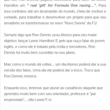
Hamilton um
" real ‘gift’ for Formula One racing…".
Para
isso contratou até um bicampeão do mundo, cheio de sonhos e
vontade, para trabalhar e desenvolver um projeto para que seu
amadinho se
transformasse
no novo "Novo Senna" da F1!
Sempre digo que Ron Dennis usou Alonso para seu maior
objetivo: lançar Lewis Hamilton!
E pelo que ouço falar do jovem
inglês, e como ele é tratado pela mídia e torcedores, Ron
Dennis foi muito bem sucedido no seu plano.
Mas como o mundo dá voltas... um dia Alonso poderá dar a sua
versão dos fatos. Uma dia ele poderá dar o troco. Troco que
Ron Dennis merece.
Enquanto isso, teremos que aturar as canalhices daquele que
aprendeu muito bem com seu orientador, professor e "pai
emprestado"... não Lewis?! rs