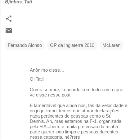
Bjinhos, Tati
Fernando Alonso
GP da Inglaterra 2010
McLaren
Anônimo disse…
C
Oi Tati!
o
Como sempre, concordo com tudo com o que
m
vc disse nesse post.
e
É lamentável que ainda nós, fãs da velocidade e
n
do jogo limpo, temos que aturar declarações
nada pertinentes de pessoas como o Sr.
t
Dennis. Ah, mas estamos na F-1, organizada
á
pela FIA...bem, é muita pretensão da minha
parte querer jogo limpo e pessoas decentes
r
nessa categoria, né?rsrs