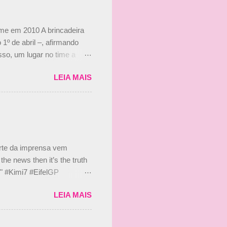
ime em 2010 A brincadeira
 1º de abril –, afirmando
so, um lugar no time a
etor da escuderia. O
LEIA MAIS
 Bruno Senna em 2010. "Na
 de ter assinado com Bruno
 nada contra o filho do
 disse ainda que a suposta
 suposto 15% de
s, r...
arte da imprensa vem
he news then it’s the truth
e." #Kimi7 #EifelGP
 2020 Abaixo, o Romain
LEIA MAIS
m mate? 🙌 Over to you,
2020 Beijinhos, Ludy