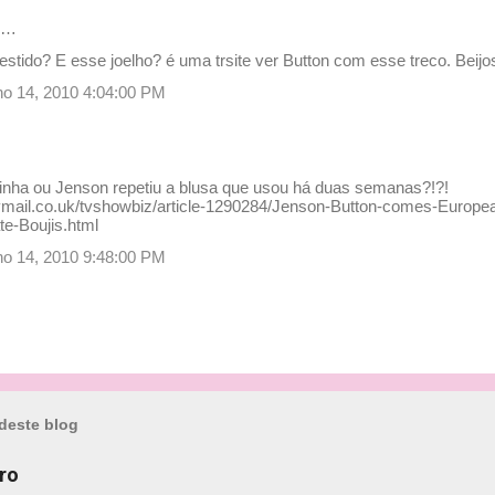
e…
stido? E esse joelho? é uma trsite ver Button com esse treco. Beij
ulho 14, 2010 4:04:00 PM
nha ou Jenson repetiu a blusa que usou há duas semanas?!?!
lymail.co.uk/tvshowbiz/article-1290284/Jenson-Button-comes-Europea
te-Boujis.html
ulho 14, 2010 9:48:00 PM
deste blog
ro