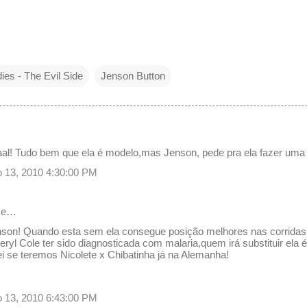
ies - The Evil Side
Jenson Button
taaal! Tudo bem que ela é modelo,mas Jenson, pede pra ela fazer um
lho 13, 2010 4:30:00 PM
sse…
enson! Quando esta sem ela consegue posição melhores nas corridas
ryl Cole ter sido diagnosticada com malaria,quem irá substituir ela é
i se teremos Nicolete x Chibatinha já na Alemanha!
lho 13, 2010 6:43:00 PM