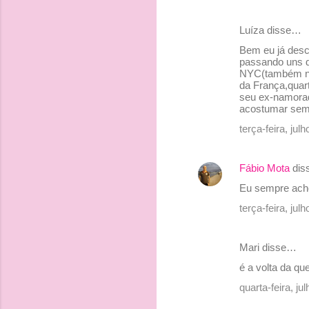
o
s
Luíza disse…
Bem eu já desc
passando uns d
NYC(também na 
da França,quar
seu ex-namorado
acostumar sem
terça-feira, ju
Fábio Mota
dis
Eu sempre achei
terça-feira, ju
Mari disse…
é a volta da qu
quarta-feira, j