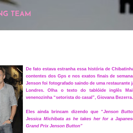
Pular para o conteúdo principal
NG TEAM
De fato estava estranha essa história de Chibatin
contentes dos Gps e nos exatos finais de sema
Jenson foi fotografado saindo de uma restaurante
Londres.
Olha o texto do tablóide inglês Ma
venenozinha “setorista do casal”, Giovana Bezerra.
Eles ainda brincam dizendo que “
Jenson Butto
Jessica Michibata as he takes her for a Japanes
Grand Prix Jenson Button”