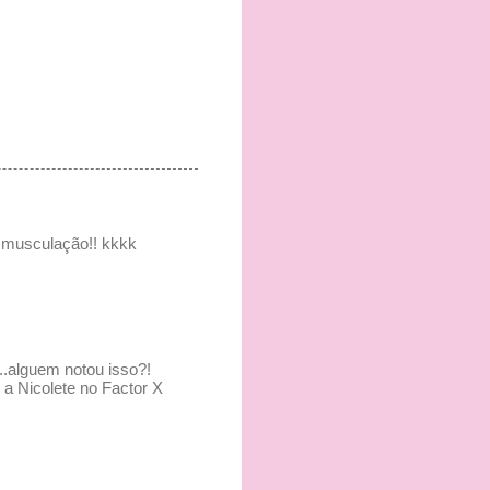
a musculação!! kkkk
..alguem notou isso?!
 a Nicolete no Factor X