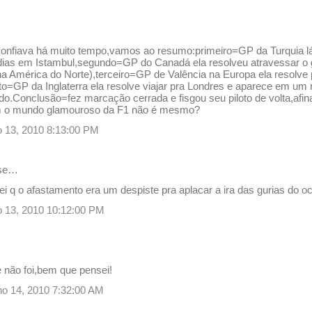
onfiava há muito tempo,vamos ao resumo:primeiro=GP da Turquia l
ias em Istambul,segundo=GP do Canadá ela resolveu atravessar o gl
América do Norte),terceiro=GP de Valência na Europa ela resolve 
to=GP da Inglaterra ela resolve viajar pra Londres e aparece em um
.Conclusão=fez marcação cerrada e fisgou seu piloto de volta,afinal
 o mundo glamouroso da F1 não é mesmo?
lho 13, 2010 8:13:00 PM
se…
 q o afastamento era um despiste pra aplacar a ira das gurias do oc
lho 13, 2010 10:12:00 PM
e não foi,bem que pensei!
ulho 14, 2010 7:32:00 AM