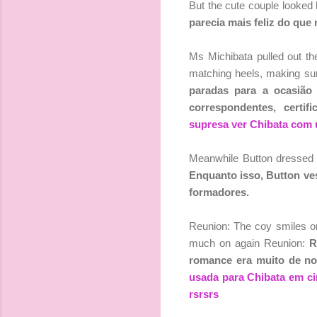
But the cute couple looked 
parecia mais feliz do que
Ms Michibata pulled out the
matching heels, making sur
paradas para a ocasião
correspondentes, certif
supresa ver Chibata com 
Meanwhile Button dressed d
Enquanto isso, Button ve
formadores.
Reunion: The coy smiles o
much on again Reunion:
R
romance era muito de n
usada para Chibata em c
rsrsrs