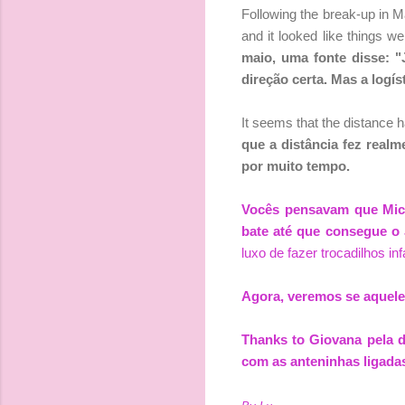
Following the break-up in M
and it looked like things wer
maio, uma fonte disse: 
direção certa. Mas a logí
It seems that the distance h
que a distância fez real
por muito tempo.
Vocês pensavam que Mich
bate até que consegue o 
luxo de fazer trocadilhos i
Agora, veremos se aquel
Thanks to Giovana pela d
com as anteninhas ligadas!