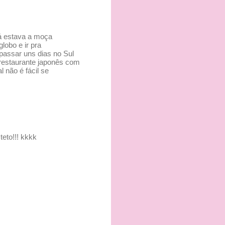
á estava a moça
obo e ir pra
passar uns dias no Sul
 restaurante japonês com
 não é fácil se
teto!!! kkkk