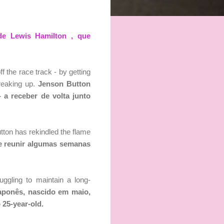
de Lewis Hamilton , que
 the race track - by getting
breaking up.
Jenson Button
- a receber de volta junto
tton has rekindled the flame
de reunir algumas semanas
ggling to maintain a long-
aponês, nascido em maio,
 25-year-old.