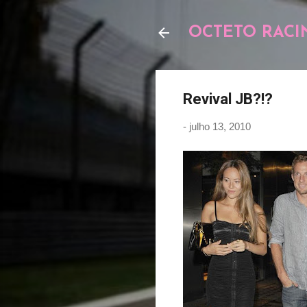
OCTETO RACI
Revival JB?!?
-
julho 13, 2010