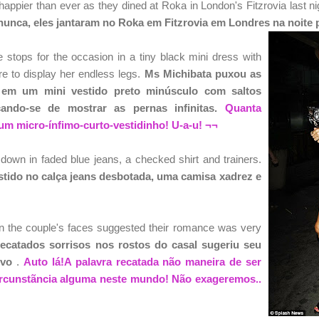
happier than ever as they dined at Roka in London's Fitzrovia last ni
 nunca, eles jantaram no Roka em Fitzrovia em Londres na noite 
 stops for the occasion in a tiny black mini dress with
e to display her endless legs.
Ms Michibata puxou as
 em um mini vestido preto minúsculo com saltos
icando-se de mostrar as pernas infinitas.
Quanta
um micro-ínfimo-curto-vestidinho! U-a-u! ¬¬
own in faded blue jeans, a checked shirt and trainers.
stido no calça jeans desbotada, uma camisa xadrez e
n the couple's faces suggested their romance was very
ecatados
sorrisos nos rostos do casal sugeriu seu
ovo
.
Auto lá!A palavra recatada não maneira de ser
ircunstãncia alguma neste mundo! Não exageremos..