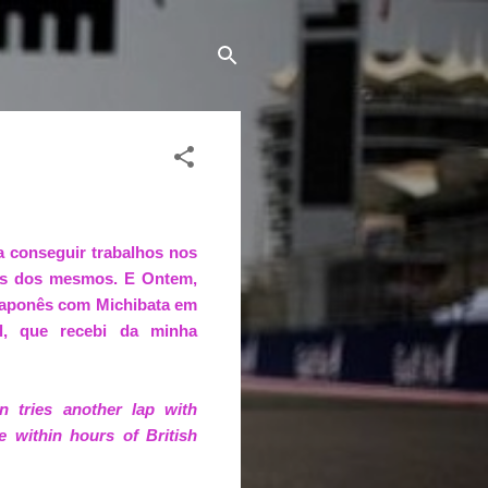
ha conseguir trabalhos nos
nas dos mesmos. E Ontem,
 japonês com Michibata em
il, que recebi da minha
n tries another lap with
e within hours of British