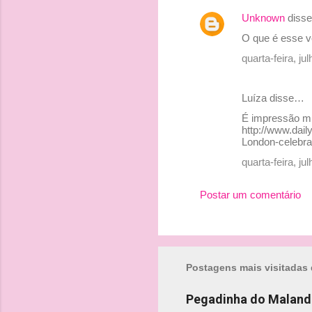
Unknown
diss
O que é esse ve
quarta-feira, j
Luíza disse…
É impressão mi
http://www.dai
London-celebra
quarta-feira, j
Postar um comentário
Postagens mais visitadas 
Pegadinha do Maland