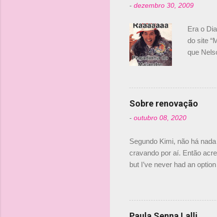
-
dezembro 30, 2009
Era o Di
do site “
que Nels
Nelsinho 
dirigente
verdade,
Senna, nã
Sobre renovação
tricampeã
-
outubro 08, 2020
compra d
investime
Segundo Kimi, não há nada 
cravando por aí. Então acred
but I’ve never had an option 
#AlfaRomeoRacing pic.twi
falando sobre o fato do Ice
@RGrosjean ! #EifelGP 🇩
Paula Senna Lalli