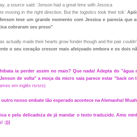
ay, a source said: 'Jenson had a great time with Jessica
e moving in the right direction. But the logistics took their toll.'
Apó
"Jenson teve um grande momento com Jessica e parecia que a
stica cobraram seu preso"
as actually made their hearts grow fonder though and the pair couldn't
mente o seu coração crescer mais afeiçoado embora e os dois n
ibata ia perder assim no mais? Que nada! Adepta do "água 
Jenson de volta" a moça da micro saia parece estar "back on 
nfames em inglês rsrsrs)
e outro nosso embate tão esperado acontece na Alemanha! Mua
ica e pela delicadeza de já mandar o texto traduzido. Amo m
 :)))