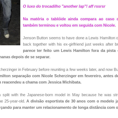
O luxo do trocadilho "another lap"! aff rssrsr
Na matéria o tablóide ainda compara ao caso 
também terminou e voltou em seguida com Nicole.
Jenson Button seems to have done a Lewis Hamilton off
back together with his ex-girlfriend just weeks after 
parece ter feito um Lewis Hamilton fora da pista 
anas depois de se separar.
Scherzinger in February before reuniting a few weeks later, and now Bu
ilton separação com Nicole Scherzinger em fevereiro, antes 
on reacendeu a chama com Jessica Michibata.
 split with the Japanese-born model in May because he was stru
the 25-year-old.
A divisão esportista de 30 anos com o modelo j
rçando para manter um relacionamento de longa distância com o