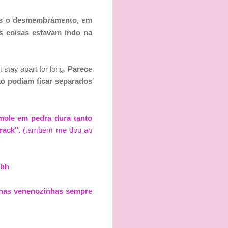
s o desmembramento, em
s coisas estavam indo na
 stay apart for long.
Parece
ão podiam ficar separados
mole em pedra dura tanto
track".
(também me dou ao
hhh
inhas venenozinhas sempre