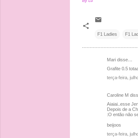
By Lu
F1 Ladies
F1 Lad
Mari disse…
C
Grafite 0.5 to
o
terça-feira, ju
m
e
Caroline M di
n
Aiaiai..esse J
t
Depois de a Che
:O então não se
á
r
beijoos
i
terça-feira, ju