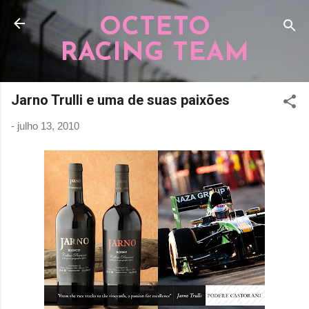
Pular para o conteúdo principal
OCTETO
RACING TEAM
Jarno Trulli e uma de suas paixões
-
julho 13, 2010