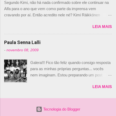
Segundo Kimi, não há nada confirmado sobre ele continuar na
não será o companheiro de Bruno Senna em
Alfa para o ano que vem como parte da imprensa vem
2010. "Na verdade, nós recebemos uma oferta
cravando por aí. Então acredito nele né? Kimi Räikkönen
de Piquet", admitiu Audetto. “Mas depois de ter
answers latest rumours: "If you believe the news then it’s the
assinado com Bruno Senna, não podemos ter
LEIA MAIS
truth but I’ve never had an option in my contract so that’s
dois brasileiros”, explicou, dizendo ainda que
should, pretty much, tell you that it’s not true." #Kimi7 #EifelGP
não tem nada contra o filho do tricampeão
#AlfaRomeoRacing pic.twitter.com/77EDVn39Ia — Kimi
Paula Senna Lalli
Nelson Piquet. “Ele é um bom piloto, rápido e
Räikkönen #7 (@FansOfKR) October 8, 2020 Abaixo, o
experiente.” Audetto disse ainda que a suposta
-
novembro 08, 2009
Romain falando sobre o fato do Iceman estar há tantos anos na
compra de parte da Campos feita por Piquet
F1. What is it like to have Kimi as a team mate? 🙌 Over to you,
não corresponde à realidade. “O suposto 15%
Galera!!! Fico tão feliz quando consigo resposta
@RGrosjean ! #EifelGP 🇩🇪 #F1
de investimento seria menor do que aquilo que
para as minhas próprias perguntas... vocês
pic.twitter.com/GSAu1LWnwW — Formula 1 (@F1) October 8,
outros pilotos podem trazer: italianos, r...
nem imaginam. Estou preparando um post
2020 Beijinhos, Ludy
sobre Adriane Galisteu, porque percebi que
LEIA MAIS
nunca falei sobre ela, aqui no Octeto. No meio
das minhas pesquisas... daqui a pouco eu
conto... Há muito atrás, eu publiquei esta foto
aqui: Na época, rendeu um burburinho, porque
Tecnologia do Blogger
legendei a foto, dizendo que a menina ao lado