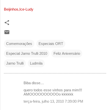
Beijinhos,Ice-Ludy
Comemorações
Especiais ORT
Especial Jarno Trulli 2010
Feliz Aniversário
Jarno Trulli
Ludmila
Biba disse…
C
quero todos esse vinhos para mim!!!
o
AMOOOOOOOOOOo kkkkkk
m
terça-feira, julho 13, 2010 7:39:00 PM
e