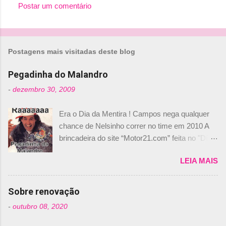
Postar um comentário
n
t
á
r
Postagens mais visitadas deste blog
i
Pegadinha do Malandro
o
-
dezembro 30, 2009
s
Era o Dia da Mentira ! Campos nega qualquer
chance de Nelsinho correr no time em 2010 A
brincadeira do site “Motor21.com” feita no "Día
de los Santos Inocentes" – que equivale ao 1º
LEIA MAIS
de abril –, afirmando que Nelson Piquet havia
comprado 15% das ações da Campos, dando,
com isso, um lugar no time a Nelsinho Piquet,
Sobre renovação
foi esclarecida de uma vez por todas por
-
outubro 08, 2020
Daniele Audetto, diretor da escuderia. O
dirigente foi taxativo ao declarar que o brasileiro