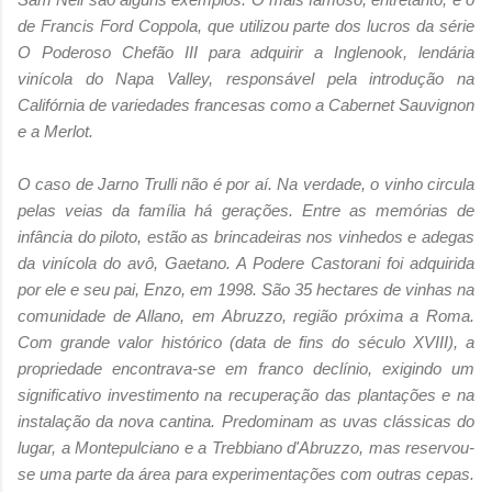
de Francis Ford Coppola, que utilizou parte dos lucros da série
O Poderoso Chefão III para adquirir a Inglenook, lendária
vinícola do Napa Valley, responsável pela introdução na
Califórnia de variedades francesas como a Cabernet Sauvignon
e a Merlot.
O caso de Jarno Trulli não é por aí. Na verdade, o vinho circula
pelas veias da família há gerações. Entre as memórias de
infância do piloto, estão as brincadeiras nos vinhedos e adegas
da vinícola do avô, Gaetano. A Podere Castorani foi adquirida
por ele e seu pai, Enzo, em 1998. São 35 hectares de vinhas na
comunidade de Allano, em Abruzzo, região próxima a Roma.
Com grande valor histórico (data de fins do século XVIII), a
propriedade encontrava-se em franco declínio, exigindo um
significativo investimento na recuperação das plantações e na
instalação da nova cantina. Predominam as uvas clássicas do
lugar, a Montepulciano e a Trebbiano d'Abruzzo, mas reservou-
se uma parte da área para experimentações com outras cepas.