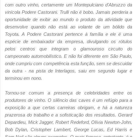
com outro vinho, certamente um Montepulciano d'Abruzzo da
vinícola Podere Castorani. Trulli não é bobo. Jamais perderia a
oportunidade de exibir ao mundo o produto da atividade que
desenvolve quando não está ao volante de um bólido da
Toyota. A Podere Castorani pertence à família e ele é uma
espécie de embaixador da empresa, divulgando os rótulos
pelos centros que integram o glamouroso circuito do
campeonato automobilístico. E não foi diferente em São Paulo,
onde cumpriu com competência esta função, sem se descuidar
da outra - na pista de Interlagos, saiu em segundo lugar e
terminou em nono.
Tornou-se comum a presença de celebridades entre os
produtores de vinho. O silêncio das caves é um refúgio para a
exposição a que certas carreiras obrigam, e há a natureza
prazerosa do trabalho e a sofisticação dos resultados. Gerard
Depardieu, Mick Jagger, Robert Redeford, Olívia Newton-John,
Bob Dylan, Cristopher Lambert, George Lucas, Ed Harris e
Sam Neil são alguns exemplos. O mais famoso, entretanto, é o