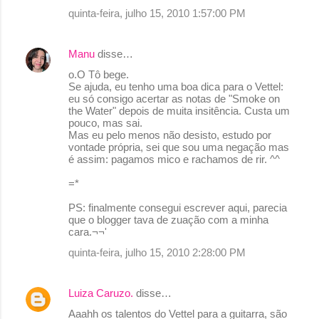
m
quinta-feira, julho 15, 2010 1:57:00 PM
e
n
Manu
disse…
t
o.O Tô bege.
Se ajuda, eu tenho uma boa dica para o Vettel:
á
eu só consigo acertar as notas de "Smoke on
r
the Water" depois de muita insitência. Custa um
pouco, mas sai.
i
Mas eu pelo menos não desisto, estudo por
o
vontade própria, sei que sou uma negação mas
é assim: pagamos mico e rachamos de rir. ^^
s
=*
PS: finalmente consegui escrever aqui, parecia
que o blogger tava de zuação com a minha
cara.¬¬'
quinta-feira, julho 15, 2010 2:28:00 PM
Luiza Caruzo.
disse…
Aaahh os talentos do Vettel para a guitarra, são