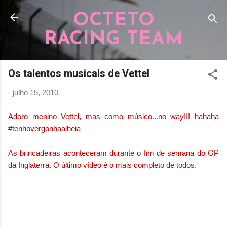
Pular para o conteúdo principal
OCTETO
RACING TEAM
Os talentos musicais de Vettel
-
julho 15, 2010
Adoro menino Vettel, mas como músico...no way!!! hahaha
#tenhovergonhaalheia
As brincadeiras aconteceram durante o fim de semana do GP
da Inglaterra. O último vídeo é o mais completo de todos.