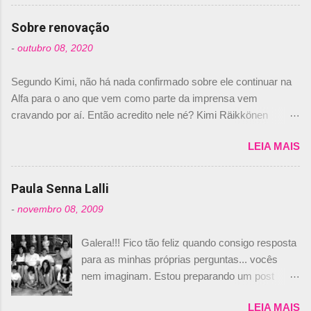
comprado 15% das ações da Campos, dando,
com isso, um lugar no time a Nelsinho Piquet,
Sobre renovação
foi esclarecida de uma vez por todas por
-
outubro 08, 2020
Daniele Audetto, diretor da escuderia. O
dirigente foi taxativo ao declarar que o brasileiro
Segundo Kimi, não há nada confirmado sobre ele continuar na
não será o companheiro de Bruno Senna em
Alfa para o ano que vem como parte da imprensa vem
2010. "Na verdade, nós recebemos uma oferta
cravando por aí. Então acredito nele né? Kimi Räikkönen
de Piquet", admitiu Audetto. “Mas depois de ter
answers latest rumours: "If you believe the news then it’s the
assinado com Bruno Senna, não podemos ter
LEIA MAIS
truth but I’ve never had an option in my contract so that’s
dois brasileiros”, explicou, dizendo ainda que
should, pretty much, tell you that it’s not true." #Kimi7 #EifelGP
não tem nada contra o filho do tricampeão
#AlfaRomeoRacing pic.twitter.com/77EDVn39Ia — Kimi
Paula Senna Lalli
Nelson Piquet. “Ele é um bom piloto, rápido e
Räikkönen #7 (@FansOfKR) October 8, 2020 Abaixo, o
experiente.” Audetto disse ainda que a suposta
-
novembro 08, 2009
Romain falando sobre o fato do Iceman estar há tantos anos na
compra de parte da Campos feita por Piquet
F1. What is it like to have Kimi as a team mate? 🙌 Over to you,
não corresponde à realidade. “O suposto 15%
Galera!!! Fico tão feliz quando consigo resposta
@RGrosjean ! #EifelGP 🇩🇪 #F1
de investimento seria menor do que aquilo que
para as minhas próprias perguntas... vocês
pic.twitter.com/GSAu1LWnwW — Formula 1 (@F1) October 8,
outros pilotos podem trazer: italianos, r...
nem imaginam. Estou preparando um post
2020 Beijinhos, Ludy
sobre Adriane Galisteu, porque percebi que
LEIA MAIS
nunca falei sobre ela, aqui no Octeto. No meio