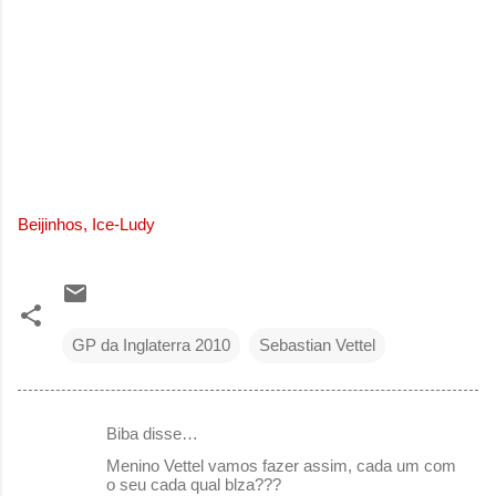
Beijinhos, Ice-Ludy
GP da Inglaterra 2010
Sebastian Vettel
Biba disse…
C
Menino Vettel vamos fazer assim, cada um com
o
o seu cada qual blza???