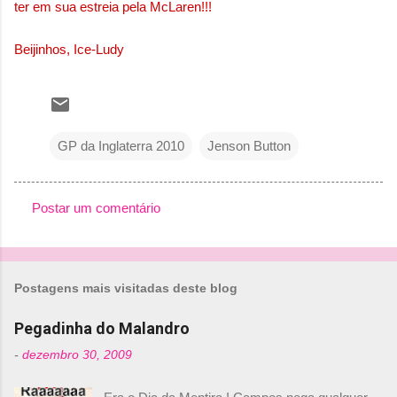
ter em sua estreia pela McLaren!!!
Beijinhos, Ice-Ludy
GP da Inglaterra 2010
Jenson Button
Postar um comentário
C
o
m
Postagens mais visitadas deste blog
e
n
Pegadinha do Malandro
t
-
dezembro 30, 2009
á