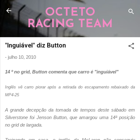
Pular para o conteúdo principal
OCTETO
RACING TEAM
"Inguiável" diz Button
-
julho 10, 2010
14 º no grid, Button comenta que carro é "inguiável"
Inglês vê carro piorar após a retirada do escapamento rebaixado da
MP4-25
A grande decepção da tomada de tempos deste sábado em
Silverstone foi Jenson Button, que amargou uma 14ª posição
no grid de largada.
Treinando em casa, o inglês da McLaren não conseguiu