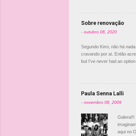
dirigente
verdade,
Senna, nã
Sobre renovação
tricampeã
-
outubro 08, 2020
compra d
investime
Segundo Kimi, não há nada 
cravando por aí. Então acred
but I’ve never had an option 
#AlfaRomeoRacing pic.twi
falando sobre o fato do Ice
@RGrosjean ! #EifelGP 🇩
Paula Senna Lalli
-
novembro 08, 2009
Galera!!!
imaginam.
aqui no O