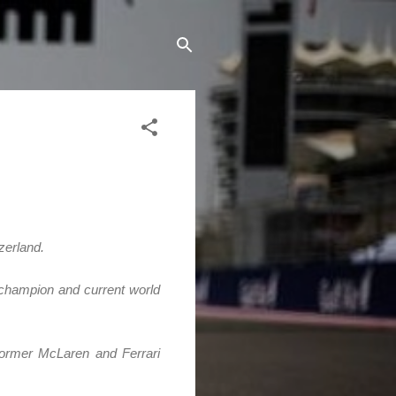
zerland.
ld champion and current world
former McLaren and Ferrari