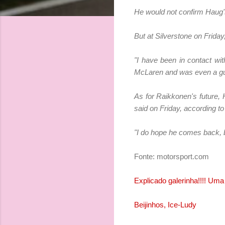
He would not confirm Haug's
But at Silverstone on Frida
"I have been in contact w
McLaren and was even a gue
As for Raikkonen's future, H
said on Friday, according t
"I do hope he comes back, b
Fonte: motorsport.com
Explicado galerinha!!!! Um
Beijinhos, Ice-Ludy