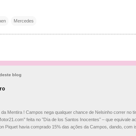
nen
Mercedes
deste blog
ro
a da Mentira ! Campos nega qualquer chance de Nelsinho correr no t
Motor21.com” feita no "Día de los Santos Inocentes" – que equivale ao
on Piquet havia comprado 15% das ações da Campos, dando, com is
Piquet, foi esclarecida de uma vez por todas por Daniele Audetto, dir