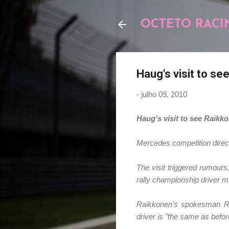
OCTETO RACI
Haug's visit to se
-
julho 09, 2010
Haug's visit to see Raikk
Mercedes competition direct
The visit triggered rumours,
rally championship driver m
Raikkonen's spokesman Rik
driver is "the same as befor