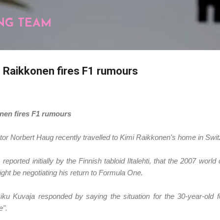
Pular para o conteúdo principal
NG TEAM
e Raikkonen fires F1 rumours
onen fires F1 rumours
or Norbert Haug recently travelled to Kimi Raikkonen's home in Swit
 reported initially by the Finnish tabloid Iltalehti, that the 2007 wor
ight be negotiating his return to Formula One.
u Kuvaja responded by saying the situation for the 30-year-old 
e".