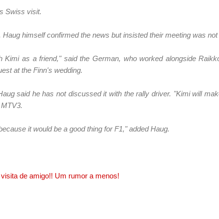
 Swiss visit.
y, Haug himself confirmed the news but insisted their meeting was not
ith Kimi as a friend," said the German, who worked alongside Raik
st at the Finn's wedding.
aug said he has not discussed it with the rally driver. "Kimi will mak
o MTV3.
ecause it would be a good thing for F1," added Haug.
a visita de amigo!! Um rumor a menos!