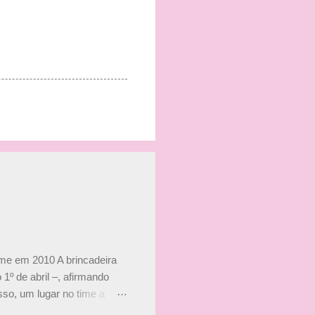
ime em 2010 A brincadeira
 1º de abril –, afirmando
so, um lugar no time a
etor da escuderia. O