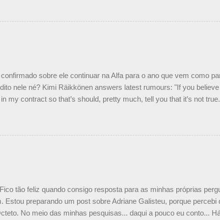
 foi taxativo ao declarar que o brasileiro não será o companheiro de
 nós recebemos uma oferta de Piquet", admitiu Audetto. “Mas depois
o podemos ter dois brasileiros”, explicou, dizendo ainda que não tem
o Nelson Piquet. “Ele é um bom piloto, rápido e experiente.” Audetto
e parte da Campos feita por Piquet não corresponde à realidade. “O
nto seria menor do que aquilo que outros pilotos podem trazer: italiano
confirmado sobre ele continuar na Alfa para o ano que vem como p
ito nele né? Kimi Räikkönen answers latest rumours: "If you believe t
in my contract so that’s should, pretty much, tell you that it’s not tru
tter.com/77EDVn39Ia — Kimi Räikkönen #7 (@FansOfKR) October 8,
man estar há tantos anos na F1. What is it like to have Kimi as a tea
 #F1 pic.twitter.com/GSAu1LWnwW — Formula 1 (@F1) October 8, 
 Fico tão feliz quando consigo resposta para as minhas próprias per
 Estou preparando um post sobre Adriane Galisteu, porque percebi q
cteto. No meio das minhas pesquisas... daqui a pouco eu conto... Há 