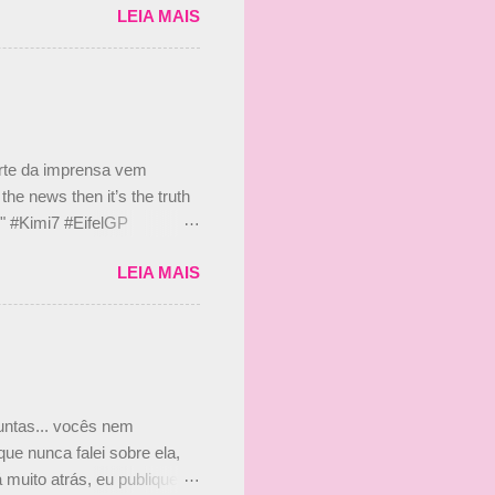
LEIA MAIS
 Bruno Senna em 2010. "Na
 de ter assinado com Bruno
 nada contra o filho do
 disse ainda que a suposta
 suposto 15% de
s, r...
arte da imprensa vem
he news then it’s the truth
e." #Kimi7 #EifelGP
 2020 Abaixo, o Romain
LEIA MAIS
m mate? 🙌 Over to you,
2020 Beijinhos, Ludy
guntas... vocês nem
ue nunca falei sobre ela,
muito atrás, eu publiquei