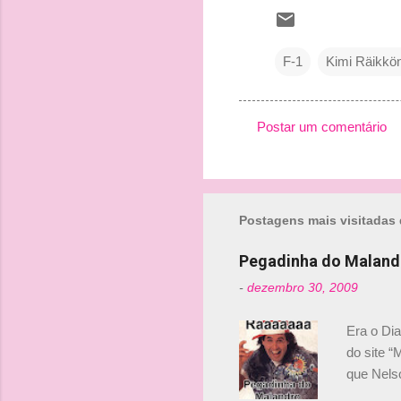
F-1
Kimi Räikkö
Postar um comentário
C
o
m
Postagens mais visitadas 
e
n
Pegadinha do Maland
t
-
dezembro 30, 2009
á
r
Era o Di
i
do site “
o
que Nels
Nelsinho 
s