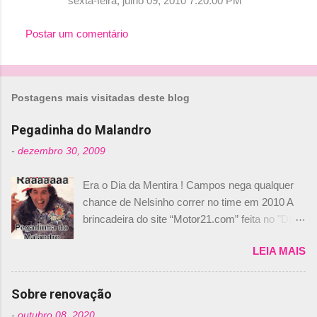
sexta-feira, julho 09, 2010 7:20:00 PM
m
e
Postar um comentário
n
t
á
Postagens mais visitadas deste blog
r
i
Pegadinha do Malandro
o
-
dezembro 30, 2009
s
Era o Dia da Mentira ! Campos nega qualquer
chance de Nelsinho correr no time em 2010 A
brincadeira do site “Motor21.com” feita no "Día
de los Santos Inocentes" – que equivale ao 1º
LEIA MAIS
de abril –, afirmando que Nelson Piquet havia
comprado 15% das ações da Campos, dando,
com isso, um lugar no time a Nelsinho Piquet,
Sobre renovação
foi esclarecida de uma vez por todas por
-
outubro 08, 2020