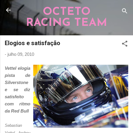
Pular para o conteúdo principal
OCTETO
RACING TEAM
Elogios e satisfação
-
julho 09, 2010
Vettel elogia
pista de
Silverstone
e se diz
satisfeito
com ritmo
da Red Bull
Sebastian
Vettel fechou