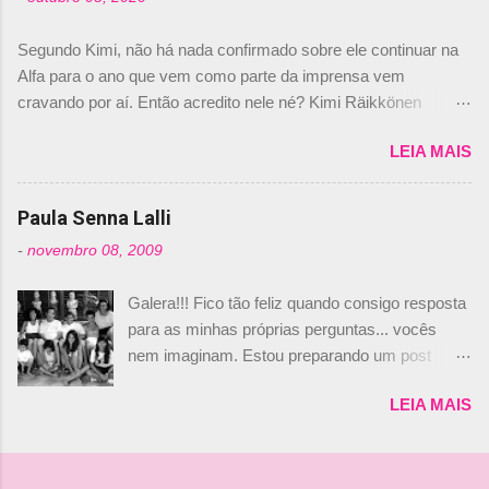
Daniele Audetto, diretor da escuderia. O
dirigente foi taxativo ao declarar que o brasileiro
Segundo Kimi, não há nada confirmado sobre ele continuar na
não será o companheiro de Bruno Senna em
Alfa para o ano que vem como parte da imprensa vem
2010. "Na verdade, nós recebemos uma oferta
cravando por aí. Então acredito nele né? Kimi Räikkönen
de Piquet", admitiu Audetto. “Mas depois de ter
answers latest rumours: "If you believe the news then it’s the
assinado com Bruno Senna, não podemos ter
LEIA MAIS
truth but I’ve never had an option in my contract so that’s
dois brasileiros”, explicou, dizendo ainda que
should, pretty much, tell you that it’s not true." #Kimi7 #EifelGP
não tem nada contra o filho do tricampeão
#AlfaRomeoRacing pic.twitter.com/77EDVn39Ia — Kimi
Paula Senna Lalli
Nelson Piquet. “Ele é um bom piloto, rápido e
Räikkönen #7 (@FansOfKR) October 8, 2020 Abaixo, o
experiente.” Audetto disse ainda que a suposta
-
novembro 08, 2009
Romain falando sobre o fato do Iceman estar há tantos anos na
compra de parte da Campos feita por Piquet
F1. What is it like to have Kimi as a team mate? 🙌 Over to you,
não corresponde à realidade. “O suposto 15%
Galera!!! Fico tão feliz quando consigo resposta
@RGrosjean ! #EifelGP 🇩🇪 #F1
de investimento seria menor do que aquilo que
para as minhas próprias perguntas... vocês
pic.twitter.com/GSAu1LWnwW — Formula 1 (@F1) October 8,
outros pilotos podem trazer: italianos, r...
nem imaginam. Estou preparando um post
2020 Beijinhos, Ludy
sobre Adriane Galisteu, porque percebi que
LEIA MAIS
nunca falei sobre ela, aqui no Octeto. No meio
das minhas pesquisas... daqui a pouco eu
conto... Há muito atrás, eu publiquei esta foto
aqui: Na época, rendeu um burburinho, porque