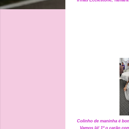
Colinho de maninha é bom
Vamos lá! 1º o carão co