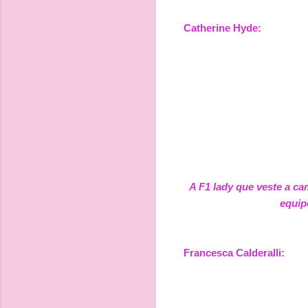
Catherine Hyde:
A F1 lady que veste a ca
equip
Francesca Calderalli: