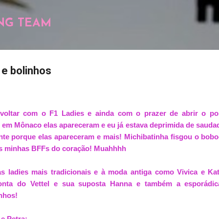
Pular para o conteúdo principal
NG TEAM
 e bolinhos
voltar com o F1 Ladies e ainda com o prazer de abrir o p
m em Mônaco elas apareceram e eu já estava deprimida de sauda
nte porque elas apareceram e mais! Michibatinha fisgou o bob
as minhas BFFs do coração! Muahhhh
 ladies mais tradicionais e à moda antiga como Vivica e Kat
onta do Vettel e sua suposta Hanna e também a esporádica
nhos!
e Petra: