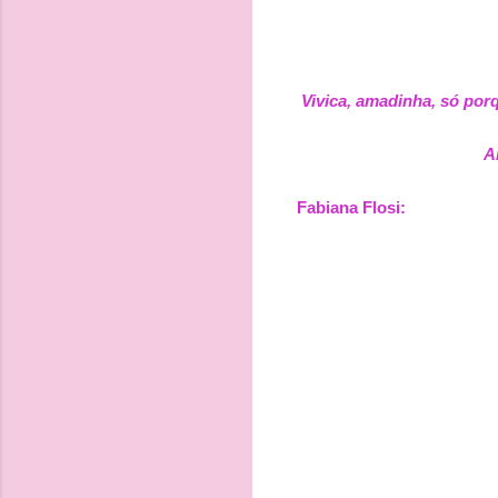
Vivica, amadinha, só por
A
Fabiana Flosi: