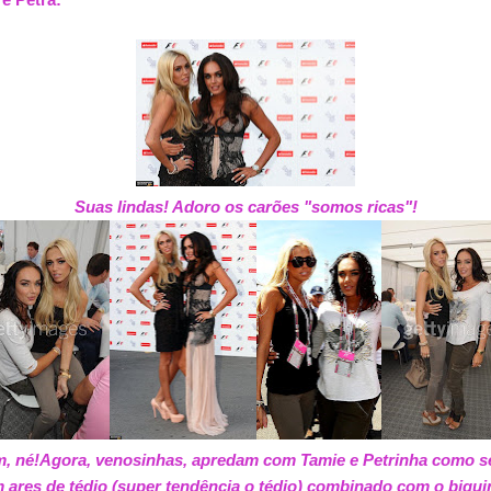
Suas lindas! Adoro os carões "somos ricas"!
, né!Agora, venosinhas, apredam com Tamie e Petrinha como se
m ares de tédio (super tendência o tédio) combinado com o biqui