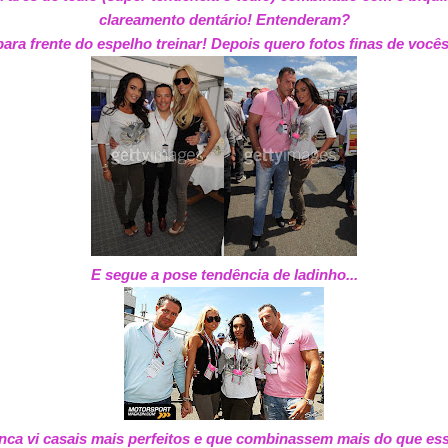
clareamento dentário! Entenderam?
ara frente do espelho treinar! Depois quero fotos finas de vocês
E segue a pose tendência de ladinho...
ca vi casais mais perfeitos e que combinassem mais do que es