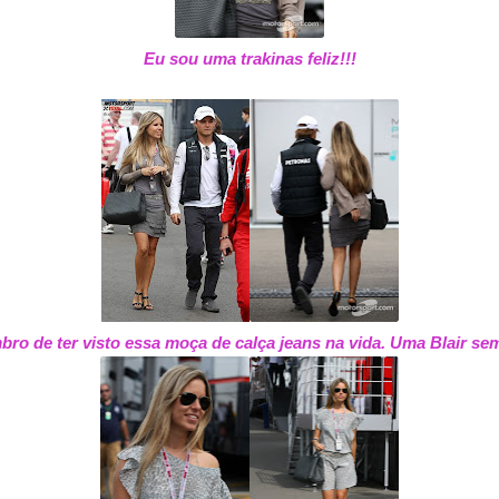
Eu sou uma trakinas feliz!!!
bro de ter visto essa moça de calça jeans na vida. Uma Blair sem