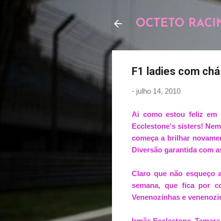
OCTETO RACI
F1 ladies com chá
-
julho 14, 2010
Ai como estou feliz em 
Ecclestone's sisters! Ne
começa a brilhar novame
Diversão garantida com 
Claro que não esqueço as
semana, que fica por c
Venenozinhas e venenozi
Irmãs Ecclestone, Tamara 