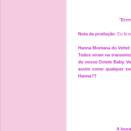
"Errrr
Nota da produção:
Eu fica
Hanna Montana do Vettel:
Todos viram na transmiss
do nosso Octete Baby. Vet
assim como qualquer exec
Hanna??
A lour