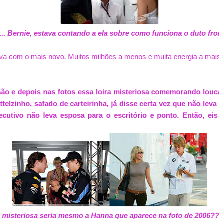
... Bernie, estava contando a ela sobre como funciona o duto fron
va com o mais novo. Muitos milhões a menos e muita energia a mai
ão e depois nas fotos essa loira misteriosa comemorando lou
telzinho, safado de carteirinha, já disse certa vez que não lev
utivo não leva esposa para o escritório e ponto. Então, eis
a misteriosa seria mesmo a Hanna que aparece na foto de 2006??