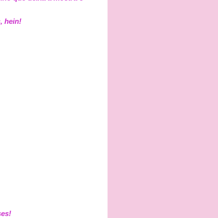
, hein!
ses!