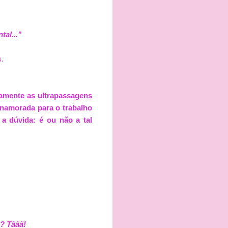
tal..."
s.
camente as ultrapassagens
a namorada para o trabalho
 a dúvida: é ou não a tal
? Tããã!