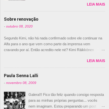
LEIA MAIS
de abril –, afirmando que Nelson Piquet havia
comprado 15% das ações da Campos, dando,
com isso, um lugar no time a Nelsinho Piquet,
Sobre renovação
foi esclarecida de uma vez por todas por
-
outubro 08, 2020
Daniele Audetto, diretor da escuderia. O
dirigente foi taxativo ao declarar que o brasileiro
Segundo Kimi, não há nada confirmado sobre ele continuar na
não será o companheiro de Bruno Senna em
Alfa para o ano que vem como parte da imprensa vem
2010. "Na verdade, nós recebemos uma oferta
cravando por aí. Então acredito nele né? Kimi Räikkönen
de Piquet", admitiu Audetto. “Mas depois de ter
answers latest rumours: "If you believe the news then it’s the
assinado com Bruno Senna, não podemos ter
LEIA MAIS
truth but I’ve never had an option in my contract so that’s
dois brasileiros”, explicou, dizendo ainda que
should, pretty much, tell you that it’s not true." #Kimi7 #EifelGP
não tem nada contra o filho do tricampeão
#AlfaRomeoRacing pic.twitter.com/77EDVn39Ia — Kimi
Paula Senna Lalli
Nelson Piquet. “Ele é um bom piloto, rápido e
Räikkönen #7 (@FansOfKR) October 8, 2020 Abaixo, o
experiente.” Audetto disse ainda que a suposta
-
novembro 08, 2009
Romain falando sobre o fato do Iceman estar há tantos anos na
compra de parte da Campos feita por Piquet
F1. What is it like to have Kimi as a team mate? 🙌 Over to you,
não corresponde à realidade. “O suposto 15%
Galera!!! Fico tão feliz quando consigo resposta
@RGrosjean ! #EifelGP 🇩🇪 #F1
de investimento seria menor do que aquilo que
para as minhas próprias perguntas... vocês
pic.twitter.com/GSAu1LWnwW — Formula 1 (@F1) October 8,
outros pilotos podem trazer: italianos, r...
nem imaginam. Estou preparando um post
2020 Beijinhos, Ludy