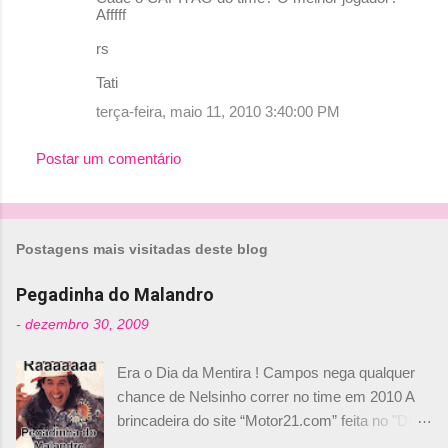
o
Afffff
m
rs
e
Tati
n
terça-feira, maio 11, 2010 3:40:00 PM
t
á
Postar um comentário
r
i
o
Postagens mais visitadas deste blog
s
Pegadinha do Malandro
-
dezembro 30, 2009
Era o Dia da Mentira ! Campos nega qualquer
chance de Nelsinho correr no time em 2010 A
brincadeira do site “Motor21.com” feita no "Día
de los Santos Inocentes" – que equivale ao 1º