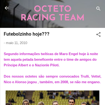
Pular para o conteúdo principal
OCTETO
RACING TEAM
Futebolzinho hoje???
-
maio 11, 2010
Segundo informações twíticas de Maro Engel hoje à noite
tem aquela pelada beneficente entre o time de amigos do
Príncipe Albert e o Nazionle Piloti.
Dos nossos octetes são sempre convocados Trulli, Vettel,
Nico e Alonso jogou , também,
em 2008,
se não me engano.