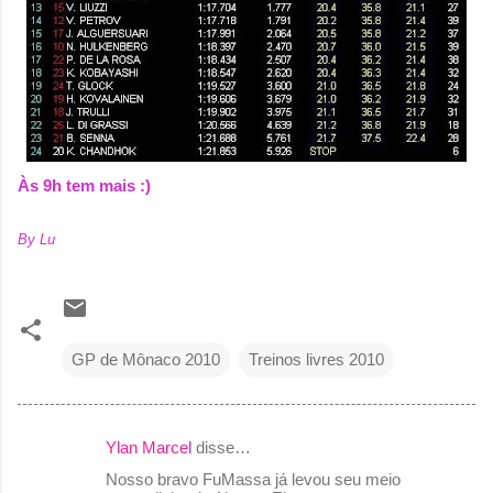
Às 9h tem mais :)
By Lu
GP de Mônaco 2010
Treinos livres 2010
Ylan Marcel
disse…
C
Nosso bravo FuMassa já levou seu meio
o