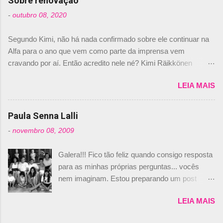
Sobre renovação
foi esclarecida de uma vez por todas por
-
outubro 08, 2020
Daniele Audetto, diretor da escuderia. O
dirigente foi taxativo ao declarar que o brasileiro
Segundo Kimi, não há nada confirmado sobre ele continuar na
não será o companheiro de Bruno Senna em
Alfa para o ano que vem como parte da imprensa vem
2010. "Na verdade, nós recebemos uma oferta
cravando por aí. Então acredito nele né? Kimi Räikkönen
de Piquet", admitiu Audetto. “Mas depois de ter
answers latest rumours: "If you believe the news then it’s the
assinado com Bruno Senna, não podemos ter
LEIA MAIS
truth but I’ve never had an option in my contract so that’s
dois brasileiros”, explicou, dizendo ainda que
should, pretty much, tell you that it’s not true." #Kimi7 #EifelGP
não tem nada contra o filho do tricampeão
#AlfaRomeoRacing pic.twitter.com/77EDVn39Ia — Kimi
Paula Senna Lalli
Nelson Piquet. “Ele é um bom piloto, rápido e
Räikkönen #7 (@FansOfKR) October 8, 2020 Abaixo, o
experiente.” Audetto disse ainda que a suposta
-
novembro 08, 2009
Romain falando sobre o fato do Iceman estar há tantos anos na
compra de parte da Campos feita por Piquet
F1. What is it like to have Kimi as a team mate? 🙌 Over to you,
não corresponde à realidade. “O suposto 15%
Galera!!! Fico tão feliz quando consigo resposta
@RGrosjean ! #EifelGP 🇩🇪 #F1
de investimento seria menor do que aquilo que
para as minhas próprias perguntas... vocês
pic.twitter.com/GSAu1LWnwW — Formula 1 (@F1) October 8,
outros pilotos podem trazer: italianos, r...
nem imaginam. Estou preparando um post
2020 Beijinhos, Ludy
sobre Adriane Galisteu, porque percebi que
LEIA MAIS
nunca falei sobre ela, aqui no Octeto. No meio
das minhas pesquisas... daqui a pouco eu