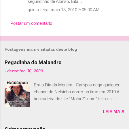
segundinho de Alonso. Eita...
m
quinta-feira, maio 13, 2010 9:05:00 AM
e
Postar um comentário
n
t
á
r
Postagens mais visitadas deste blog
i
Pegadinha do Malandro
o
-
dezembro 30, 2009
s
Era o Dia da Mentira ! Campos nega qualquer
chance de Nelsinho correr no time em 2010 A
brincadeira do site “Motor21.com” feita no "Día
de los Santos Inocentes" – que equivale ao 1º
LEIA MAIS
de abril –, afirmando que Nelson Piquet havia
comprado 15% das ações da Campos, dando,
com isso, um lugar no time a Nelsinho Piquet,