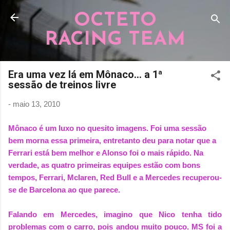
Pular para o conteúdo principal
OCTETO
RACING TEAM
Era uma vez lá em Mônaco... a 1ª
sessão de treinos livre
-
maio 13, 2010
Mônaco é um luxo no quesito imagens. Foi uma sessão
bem morna essa primeira, entretanto deu para notar que a
Ferrari está bem melhor e Alonso foi o mais rápido. Na
verdade, as quatro primeiras equipes estão com bons
tempos, Ferrari, Mclaren, Red Bull e a Mercedes recuperou-
se de Barcelona ao que parece.
Falando em Mercedes, imagino que Nico tenha tido
problemas com o carro, pois andou muito pouco. MS foi a