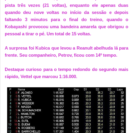
pista três vezes (21 voltas), enquanto ele apenas duas
quando deu nove voltas no início da sessão e depois
faltando 3 minutos para o final do treino, quando o
Kobayashi provocou uma bandeira amarela que obrigou o
pessoal a tirar o pé. Um total de 15 voltas.
A surpresa foi Kubica que levou a Reanult abelhuda lá para
frente. Seu companheiro, Petrov, ficou com 14º tempo.
Destaque curioso para o tempo redondo do segundo mais
rápido, Vettel que marcou 1:16.000.