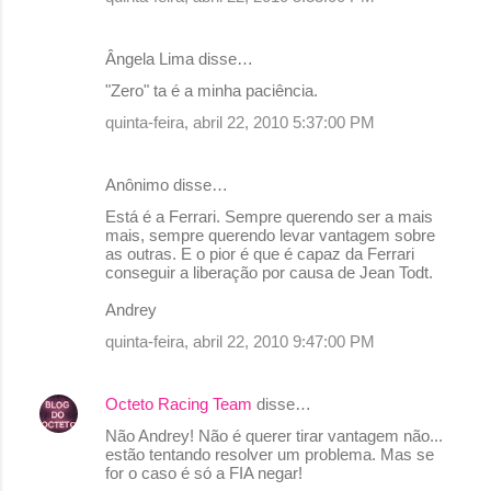
m
e
Ângela Lima disse…
n
"Zero" ta é a minha paciência.
t
quinta-feira, abril 22, 2010 5:37:00 PM
á
r
Anônimo disse…
i
Está é a Ferrari. Sempre querendo ser a mais
o
mais, sempre querendo levar vantagem sobre
s
as outras. E o pior é que é capaz da Ferrari
conseguir a liberação por causa de Jean Todt.
Andrey
quinta-feira, abril 22, 2010 9:47:00 PM
Octeto Racing Team
disse…
Não Andrey! Não é querer tirar vantagem não...
estão tentando resolver um problema. Mas se
for o caso é só a FIA negar!