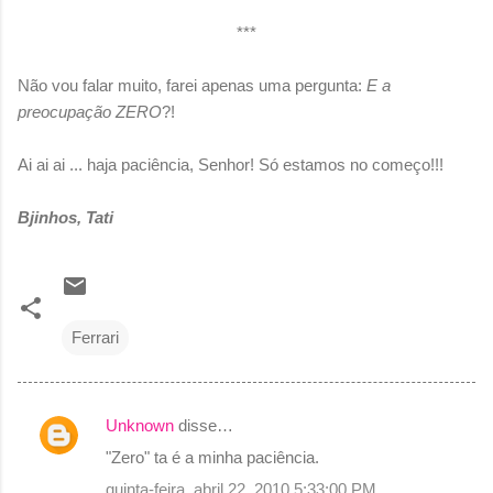
***
Não vou falar muito, farei apenas uma pergunta:
E a
preocupação ZERO
?!
Ai ai ai ... haja paciência, Senhor! Só estamos no começo!!!
Bjinhos, Tati
Ferrari
Unknown
disse…
C
"Zero" ta é a minha paciência.
o
quinta-feira, abril 22, 2010 5:33:00 PM