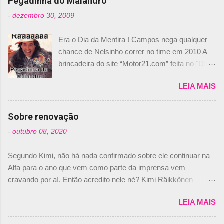
Pegadinha do Malandro
-
dezembro 30, 2009
Era o Dia da Mentira ! Campos nega qualquer
chance de Nelsinho correr no time em 2010 A
brincadeira do site “Motor21.com” feita no "Día
de los Santos Inocentes" – que equivale ao 1º
LEIA MAIS
de abril –, afirmando que Nelson Piquet havia
comprado 15% das ações da Campos, dando,
com isso, um lugar no time a Nelsinho Piquet,
Sobre renovação
foi esclarecida de uma vez por todas por
-
outubro 08, 2020
Daniele Audetto, diretor da escuderia. O
dirigente foi taxativo ao declarar que o brasileiro
Segundo Kimi, não há nada confirmado sobre ele continuar na
não será o companheiro de Bruno Senna em
Alfa para o ano que vem como parte da imprensa vem
2010. "Na verdade, nós recebemos uma oferta
cravando por aí. Então acredito nele né? Kimi Räikkönen
de Piquet", admitiu Audetto. “Mas depois de ter
answers latest rumours: "If you believe the news then it’s the
assinado com Bruno Senna, não podemos ter
LEIA MAIS
truth but I’ve never had an option in my contract so that’s
dois brasileiros”, explicou, dizendo ainda que
should, pretty much, tell you that it’s not true." #Kimi7 #EifelGP
não tem nada contra o filho do tricampeão